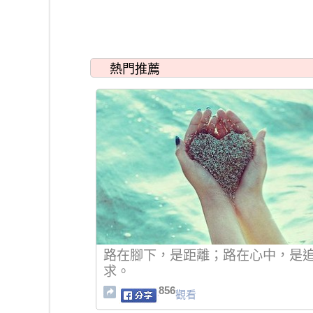
熱門推薦
路在腳下，是距離；路在心中，是
求。
856
觀看