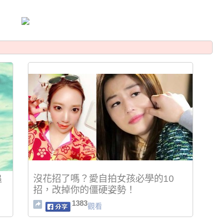
追
沒花招了嗎？愛自拍女孩必學的10
招，改掉你的僵硬姿勢！
1383
觀看