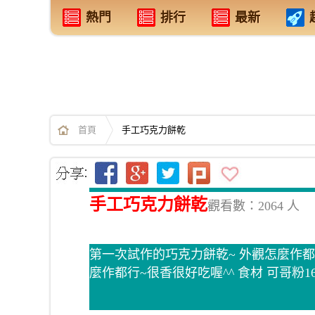
熱門
排行
最新
首頁
手工巧克力餅乾
手工巧克力餅乾
觀看數：2064 人
第一次試作的巧克力餅乾~ 外觀怎麼作都
麼作都行~很香很好吃喔^^ 食材 可哥粉16g