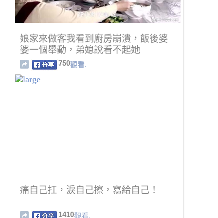
娘家來做客我看到廚房崩潰，飯後婆
婆一個舉動，弟媳說看不起她
750
觀看.
痛自己扛，淚自己擦，寫給自己！
1410
觀看.