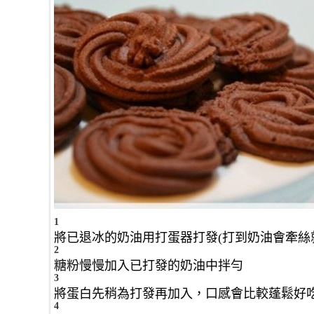
1
將已退冰的奶油用打蛋器打發(打到奶油會牽絲
2
糖粉慢慢加入已打發的奶油中拌勻
3
將蛋白先稍為打發再加入，口感會比較蓬鬆好
4