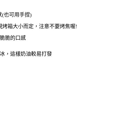
(也可用手捏)
分，視烤箱大小而定，注意不要烤焦喔!
酥脆脆的口感
退冰，這樣奶油較易打發