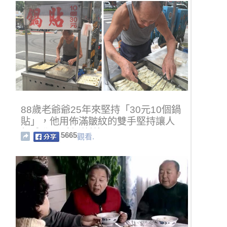
88歲老爺爺25年來堅持「30元10個鍋
貼」，他用佈滿皺紋的雙手堅持讓人
超感動！（有洋蔥）
5665
觀看.