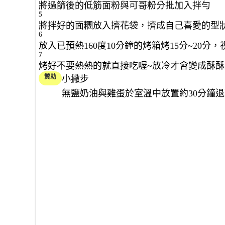
將過篩後的低筋面粉與可哥粉分批加入拌勻
5
將拌好的面糰放入擠花袋，擠成自己喜愛的型狀
6
放入已預熱160度10分鐘的烤箱烤15分~20
7
烤好不要熱熱的就直接吃喔~放冷才會變成酥
贊助
小撇步
無鹽奶油與雞蛋於室溫中放置約30分鐘