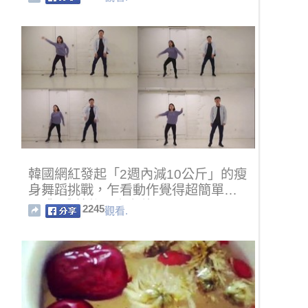
韓國網紅發起「2週內減10公斤」的瘦
身舞蹈挑戰，乍看動作覺得超簡單…
跟跳3分鐘後馬上腿軟！
2245
觀看.