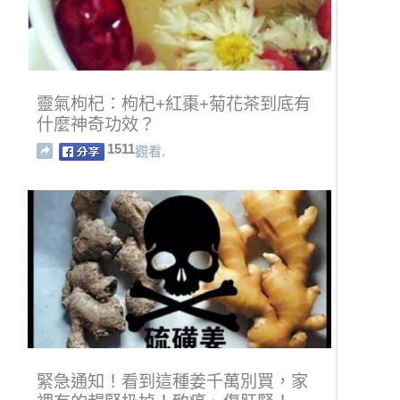
靈氣枸杞：枸杞+紅棗+菊花茶到底有
什麼神奇功效？
1511
觀看.
緊急通知！看到這種姜千萬別買，家