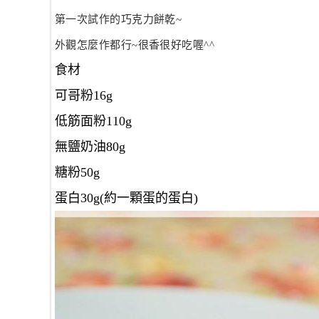
第一次試作的巧克力餅乾~
外觀怎麼作都行~很香很好吃喔^^
食材
可哥粉16g
低筋面粉110g
無鹽奶油80g
糖粉50g
蛋白30g(約一顆蛋的蛋白)