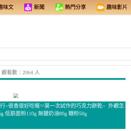
趣味文
新聞
熱門分享
趣味影片
觀看數：2064 人
行~很香很好吃喔^^第一次試作的巧克力餅乾~ 外觀怎
 低筋面粉110g 無鹽奶油80g 糖粉50g