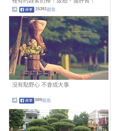
裡有的趕緊扔掉！致癌、傷肝腎！
15391
觀看.
沒有點野心 不會成大事
889
觀看.