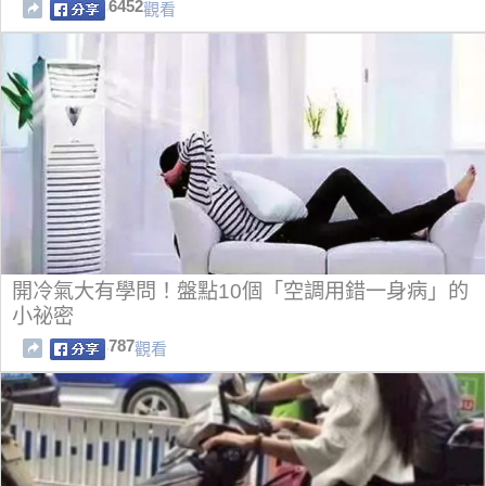
6452
觀看
開冷氣大有學問！盤點10個「空調用錯一身病」的
小祕密
787
觀看