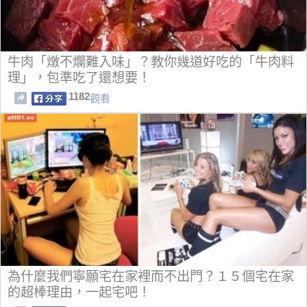
牛肉「燉不爛難入味」？教你幾道好吃的「牛肉料
理」，包準吃了還想要！
1182
觀看
為什麼我們寧願宅在家裡而不出門？１５個宅在家
的超棒理由，一起宅吧！