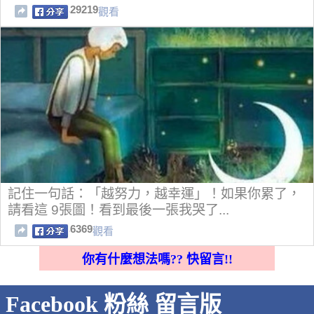
29219
觀看
記住一句話：「越努力，越幸運」！如果你累了，
請看這 9張圖！看到最後一張我哭了...
6369
觀看
你有什麼想法嗎?? 快留言!!
Facebook 粉絲 留言版