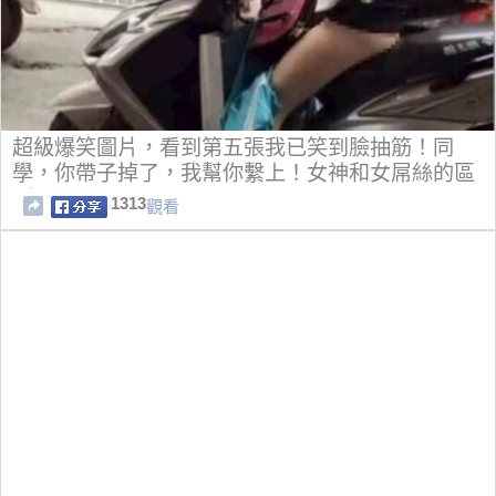
超級爆笑圖片，看到第五張我已笑到臉抽筋！同
學，你帶子掉了，我幫你繫上！女神和女屌絲的區
別！
1313
觀看