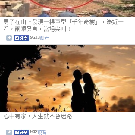
男子在山上發現一棵巨型「千年奇樹」，湊近一
看，兩眼發直，當場尖叫！
9513
觀看
心中有家，人生就不會迷路
942
觀看