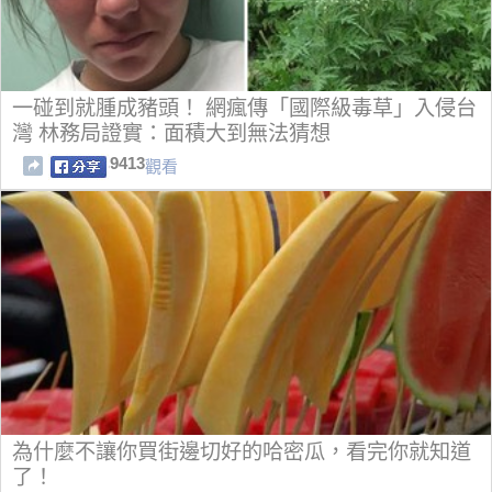
一碰到就腫成豬頭！ 網瘋傳「國際級毒草」入侵台
灣 林務局證實：面積大到無法猜想
9413
觀看
為什麼不讓你買街邊切好的哈密瓜，看完你就知道
了！