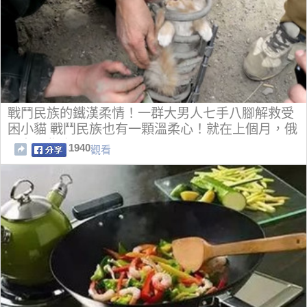
戰鬥民族的鐵漢柔情！一群大男人七手八腳解救受
困小貓 戰鬥民族也有一顆溫柔心！就在上個月，俄
國有一隻小
1940
觀看