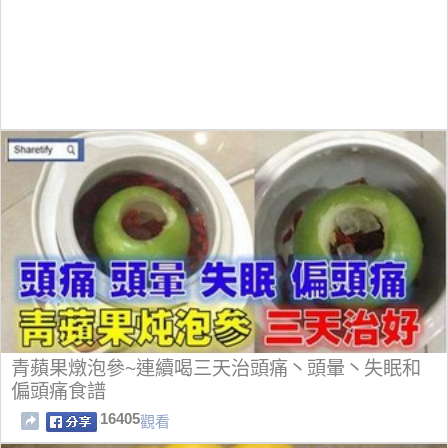
青蘋果燉泡參~連續喝三天治頭痛丶頭暈丶失眠和
偏頭痛食譜
16405
觀看