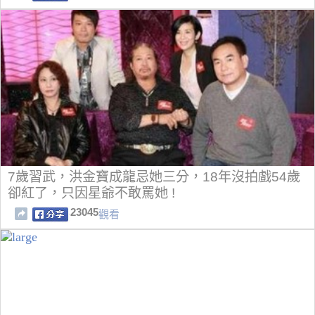
7歲習武，洪金寶成龍忌她三分，18年沒拍戲54歲
卻紅了，只因星爺不敢罵她 !
23045
觀看