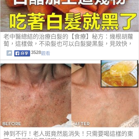
老中醫總結的治療白髮的【食療】秘方：幾根胡蘿
蔔，這樣做，不染髮也可以白髮變黑髮，見效快，
效果好
3528
觀看
神到不行！老人斑竟然能消失！只需要喝這樣的東