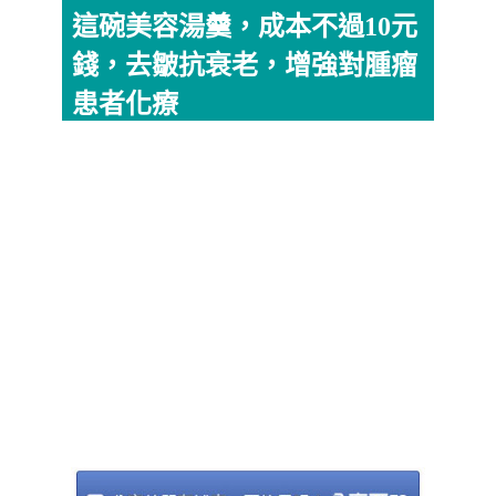
這碗美容湯羹，成本不過10元
錢，去皺抗衰老，增強對腫瘤
患者化療