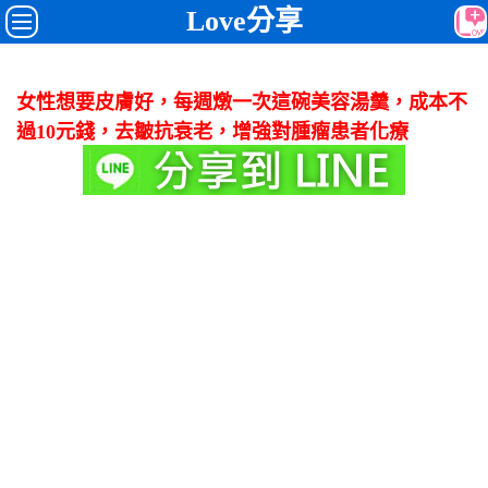
Love分享
女性想要皮膚好，每週燉一次這碗美容湯羹，成本不
過10元錢，去皺抗衰老，增強對腫瘤患者化療