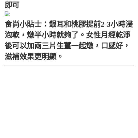
即可
食尚小貼士：銀耳和桃膠提前2-3小時浸
泡軟，燉半小時就夠了。女性月經乾淨
後可以加兩三片生薑一起燉，口感好，
滋補效果更明顯。