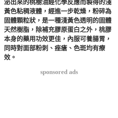
泌出來的桃樹油經化學反應而製得的淺
黃色粘稠液體，經進一步乾燥，粉碎為
固體顆粒狀，是一種淺黃色透明的固體
天然樹脂，除補充膠原蛋白之外，桃膠
本身的藥用功效更佳，內服可養腸胃，
同時對面部粉刺、痤瘡、色斑均有療
效。
sponsored ads