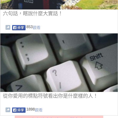
六句話，瞎說什麼大實話！
853
觀看
從你愛用的標點符號看出你是什麼樣的人！
1898
觀看