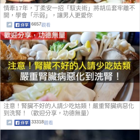
情牽17年，丁柔安一招「馭夫術」將胡瓜套牢離不
開，學會「示弱」，讓男人更愛你
6657
觀看
注意！腎臟不好的人請少吃姑類！嚴重腎臟病惡化
到洗腎！（歡迎分享，功德無量）
33318
觀看