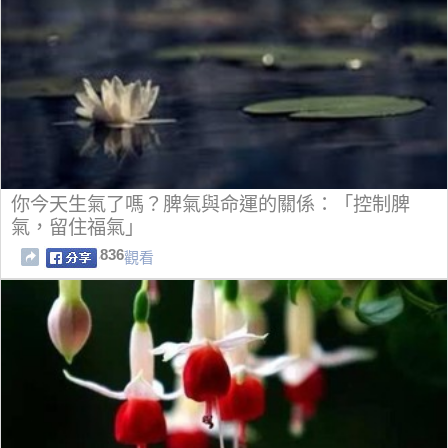
你今天生氣了嗎？脾氣與命運的關係：「控制脾
氣，留住福氣」
836
觀看