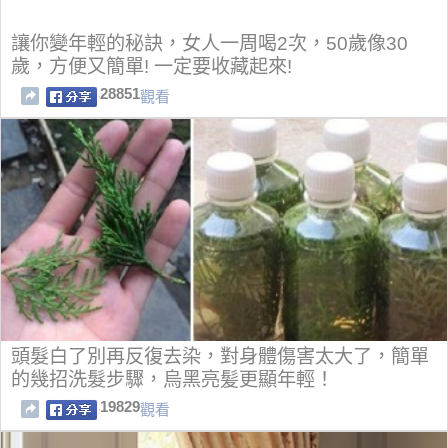
讓你變年輕的秘訣，女人一周喝2次，50歲像30
歲，方便又簡單! 一定要收藏起來!
28851
觀看
頭髮白了別再反復去染，對身體傷害太大了，簡單
的幾招洗髮步驟，烏黑亮髪更顯年輕！
19829
觀看