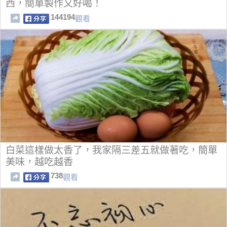
西，簡單製作又好喝！
144194
觀看
白菜這樣做太香了，我家隔三差五就做著吃，簡單
美味，越吃越香
738
觀看