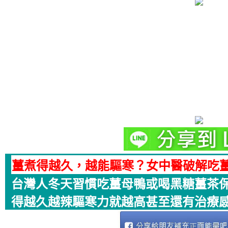
薑煮得越久，越能驅寒？女中醫破解吃薑
台灣人冬天習慣吃薑母鴨或喝黑糖薑茶
得越久越辣驅寒力就越高甚至還有治療感.