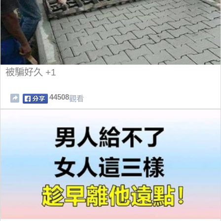
被騙好久 +1
44508
觀看