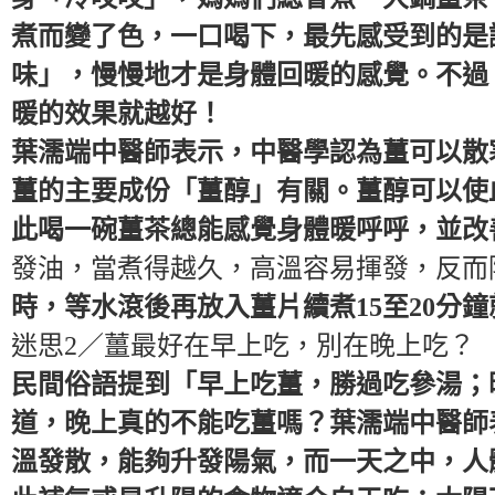
煮而變了色，一口喝下，最先感受到的是
味」，慢慢地才是身體回暖的感覺。不過
暖的效果就越好！
葉濡端中醫師表示，中醫學認為薑可以散
薑的主要成份「薑醇」有關。薑醇可以使
此喝一碗薑茶總能感覺身體暖呼呼，並改
發油，當煮得越久，高溫容易揮發，反而
時，等水滾後再放入薑片續煮15至20分
迷思2／薑最好在早上吃，別在晚上吃？
民間俗語提到「早上吃薑，勝過吃參湯；
道，晚上真的不能吃薑嗎？葉濡端中醫師
溫發散，能夠升發陽氣，而一天之中，人