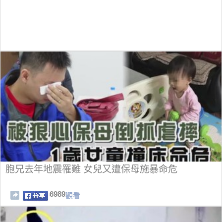
胞兄去年地震罹難 女兒又遭保母施暴命危
6989
觀看