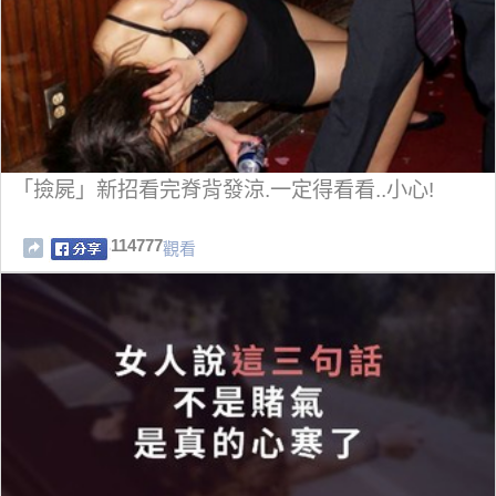
「撿屍」新招看完脊背發涼.一定得看看..小心!
114777
觀看