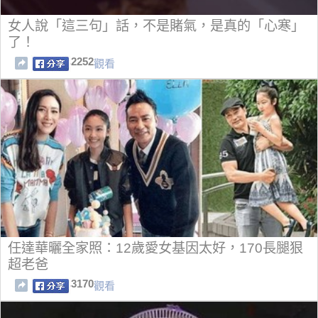
女人說「這三句」話，不是賭氣，是真的「心寒」
了！
2252
觀看
任達華曬全家照：12歲愛女基因太好，170長腿狠
超老爸
3170
觀看