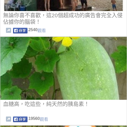
無論你喜不喜歡，這20個超成功的廣告會完全入侵
佔據你的腦袋！
2540
觀看
血糖高，吃這些，純天然的胰島素！
19560
觀看