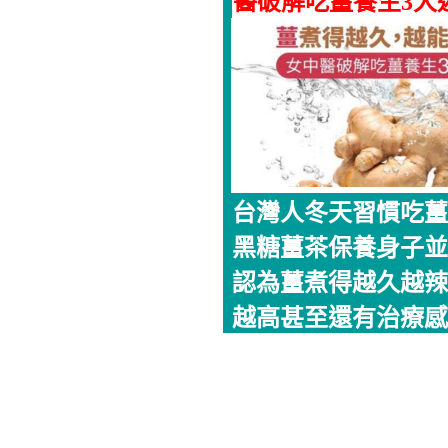
醫破解吃薑養生3大
台灣人冬天習慣吃薑
黑糖薑茶保養身子並
認為薑煮得越久越辣
越高甚至還有治療感..