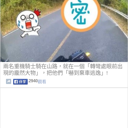
兩名重機騎士騎在山路，就在一個「轉彎處眼前出
現的龐然大物」，把他們「嚇到棄車逃逸」!
2940
觀看