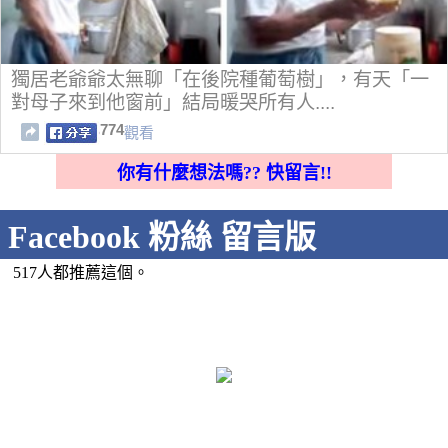
獨居老爺爺太無聊「在後院種葡萄樹」，有天「一
對母子來到他窗前」結局暖哭所有人....
774
觀看
你有什麼想法嗎?? 快留言!!
Facebook 粉絲 留言版
517人都推薦這個。