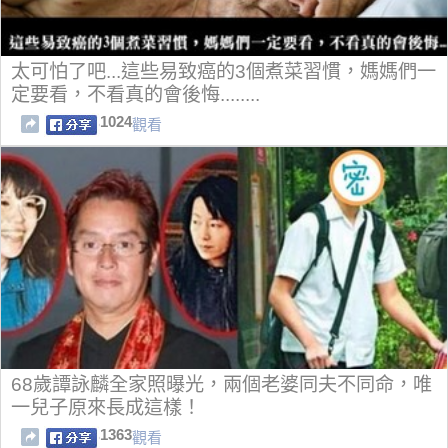
太可怕了吧...這些易致癌的3個煮菜習慣，媽媽們一
定要看，不看真的會後悔........
1024
觀看
68歲譚詠麟全家照曝光，兩個老婆同夫不同命，唯
一兒子原來長成這樣！
1363
觀看