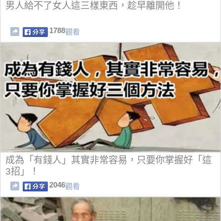
男人給不了女人這三樣東西，趁早離開他！
1788
觀看
成為「有錢人」其實非常容易，只要你掌握好「這
3招」！
2046
觀看