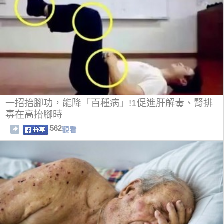
一招抬腳功，能降「百種病」!1促進肝解毒、腎排
毒在高抬腳時
562
觀看