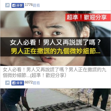
1776
觀看
女人必看！男人又再說謊了嗎？男人正在撒謊的九
個微妙細節...(超準！歡迎分享）
6072
觀看