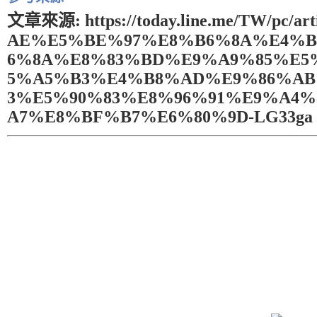
文章來源: https://today.line.me/TW/pc
AE%E5%BE%97%E8%B6%8A%E4%
6%8A%E8%83%BD%E9%A9%85%E5
5%A5%B3%E4%B8%AD%E9%86%A
3%E5%90%83%E8%96%91%E9%A4%
A7%E8%BF%B7%E6%80%9D-LG33ga