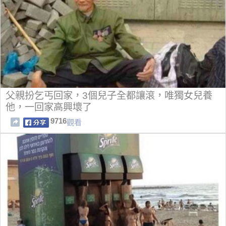
父親扮乞丐回家，3個兒子全都讓滾，唯獨女兒養
他，一回家高興壞了
9716
觀看