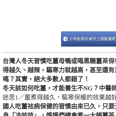
台灣人冬天習慣吃薑母鴨或喝黑糖薑茶保
得越久、越辣，驅寒力就越高，甚至還有
嗎？其實，絕大多數人都錯了！
冬天該如何吃薑，才能養生不NG？中醫
迷思1／薑煮得越久，驅寒保暖的效果越
國人吃薑祛病保健的習慣由來已久，只要
身「冷吱吱」，媽媽們總會煮一大鍋薑茶