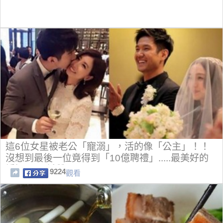
這6位女星被老公「寵溺」，活的像「公主」！！
沒想到最後一位竟得到「10億聘禮」.....最美好的
婚姻！！ 低質
9224
觀看