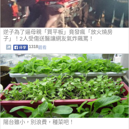
逆子為了逼母親「買平板」竟發瘋「放火燒房
子」！2人受傷送醫讓網友氣炸飆罵！
1318
觀看
陽台雖小，別浪費，種菜吧！