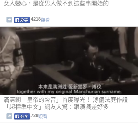
女人變心，是從男人做不到這些事開始的
4218
觀看
滿清朝「皇帝的聲音」首度曝光！ 溥儀法庭作證
「超標準中文」網友大驚：跟演戲差好多
728
觀看