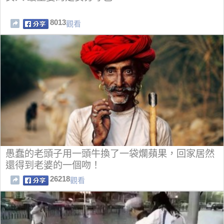
8013
觀看
愚蠢的老頭子用一頭牛換了一袋爛蘋果，回家居然
還得到老婆的一個吻！
26218
觀看