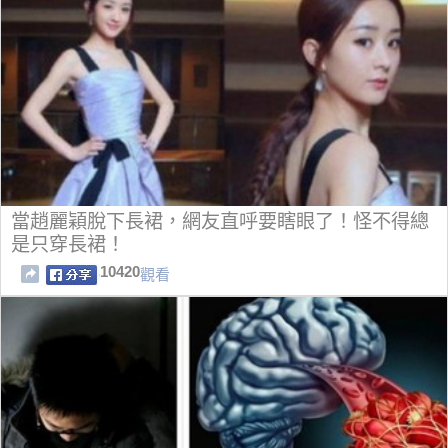
當趙麗穎脫下長裙，網友直呼要瞎眼了！怪不得總
是只穿長裙！
10420
觀看