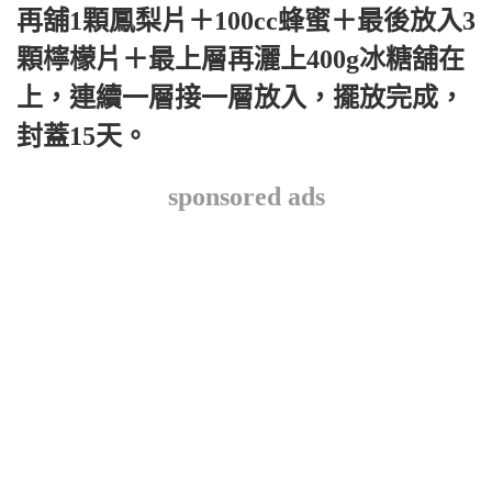
再舖1顆鳳梨片＋100cc蜂蜜＋最後放入3
顆檸檬片＋最上層再灑上400g冰糖舖在
上，連續一層接一層放入，擺放完成，
封蓋15天。
sponsored ads