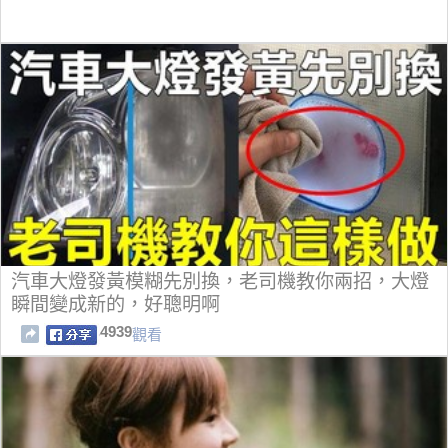
汽車大燈發黃模糊先別換，老司機教你兩招，大燈
瞬間變成新的，好聰明啊
4939
觀看