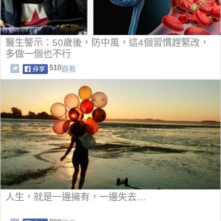
醫生警示：50歲後，防中風，這4個習慣趕緊改，
多做一個也不行
510
觀看
人生，就是一邊擁有，一邊失去…