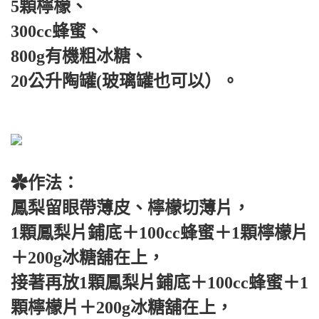
5顆檸檬、
300cc蜂蜜、
800g有機粗冰糖、
20公升陶罐(玻璃罐也可以）。
✿作法：
鳳梨留眼帶薄皮、檸檬切薄片，
1顆鳳梨片鋪底＋100cc蜂蜜＋1顆檸檬片
＋200g冰糖舖在上，
接著再放1顆鳳梨片鋪底＋100cc蜂蜜＋1
顆檸檬片＋200g冰糖舖在上，