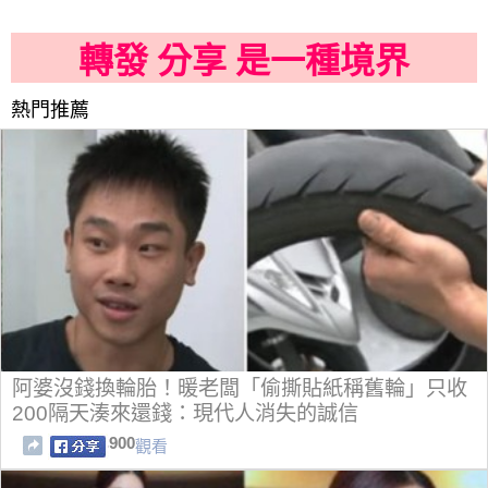
轉發 分享 是一種境界
熱門推薦
阿婆沒錢換輪胎！暖老闆「偷撕貼紙稱舊輪」只收
200隔天湊來還錢：現代人消失的誠信
900
觀看