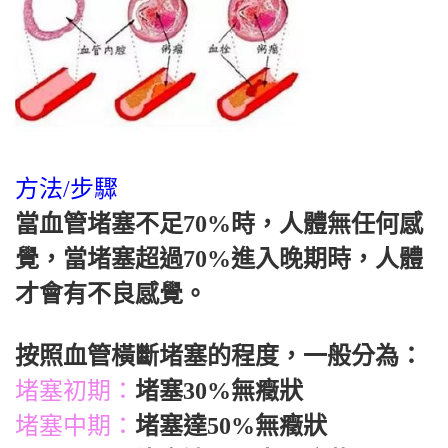
方法/步驟
當血管堵塞不足70%時，人體無任何感
覺，當堵塞超過70%進入晚期時，人體
才會有不良感覺。
按照血管橫斷堵塞的程度，一般分為：
堵塞初期：
堵塞30%無癥狀
堵塞中期：
堵塞達50%無癥狀