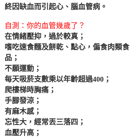
終因缺血而引起心、腦血管病。
自測：你的血管幾歲了？
在情緒壓抑，過於較真；
嗜吃速食麵及餅乾、點心，偏食肉類食
品；
不願運動；
每天吸菸支數乘以年齡超過400；
爬樓梯時胸痛；
手腳發涼；
有麻木感；
忘性大，經常丟三落四；
血壓升高；