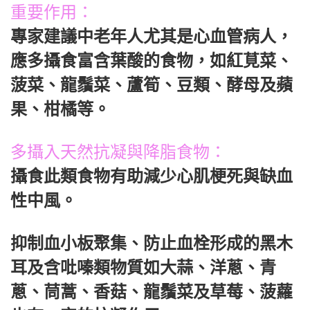
重要作用：
專家建議中老年人尤其是心血管病人，
應多攝食富含葉酸的食物，如紅莧菜、
菠菜、龍鬚菜、蘆筍、豆類、酵母及蘋
果、柑橘等。
多攝入天然抗凝與降脂食物：
攝食此類食物有助減少心肌梗死與缺血
性中風。
抑制血小板聚集、防止血栓形成的黑木
耳及含吡嗪類物質如大蒜、洋蔥、青
蔥、茼蒿、香菇、龍鬚菜及草莓、菠蘿