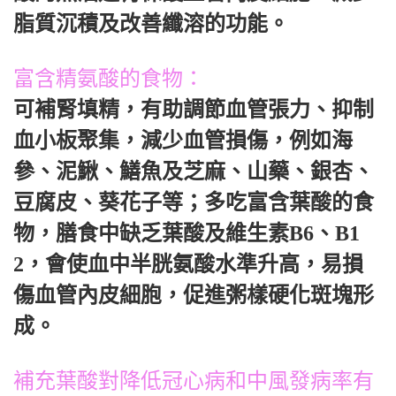
脂質沉積及改善纖溶的功能。
富含精氨酸的食物：
可補腎填精，有助調節血管張力、抑制
血小板聚集，減少血管損傷，例如海
參、泥鰍、鱔魚及芝麻、山藥、銀杏、
豆腐皮、葵花子等；多吃富含葉酸的食
物，膳食中缺乏葉酸及維生素B6、B1
2，會使血中半胱氨酸水準升高，易損
傷血管內皮細胞，促進粥樣硬化斑塊形
成。
補充葉酸對降低冠心病和中風發病率有