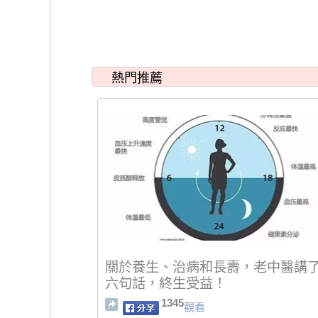
熱門推薦
關於養生、治病和長壽，老中醫講
六句話，終生受益！
1345
觀看