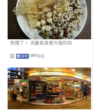
熱爆了！ 消暑氣食療方報你知
1907
觀看.