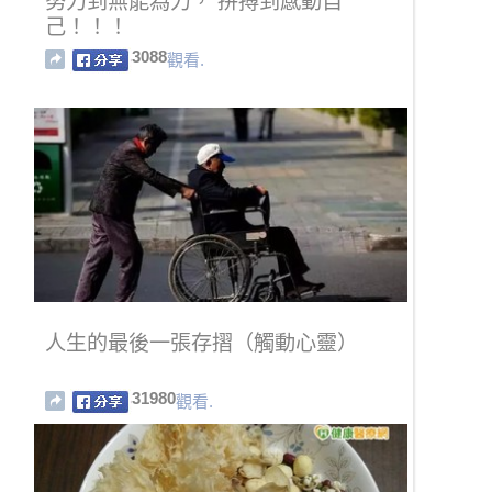
努力到無能為力， 拼搏到感動自
己！！！
3088
觀看.
人生的最後一張存摺（觸動心靈）
31980
觀看.