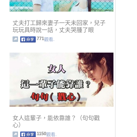
丈夫打工歸來妻子一天未回家，兒子
玩玩具時說一話，丈夫哭腫了眼
771
觀看.
女人這輩子，能依靠誰？（句句戳
心）
1150
觀看.