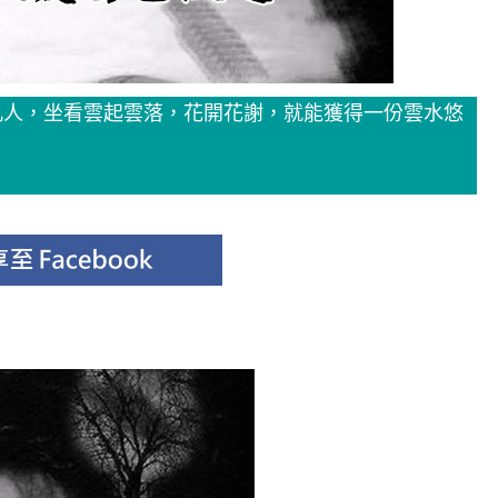
凡人，坐看雲起雲落，花開花謝，就能獲得一份雲水悠