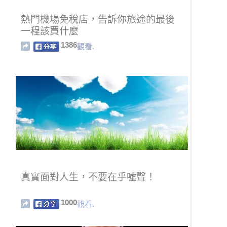
熱門機場免稅店，告訴你旅途的最後
一程該買什麼
1386
觀看.
真實面對人生，不要在乎噓聲！
1000
觀看.