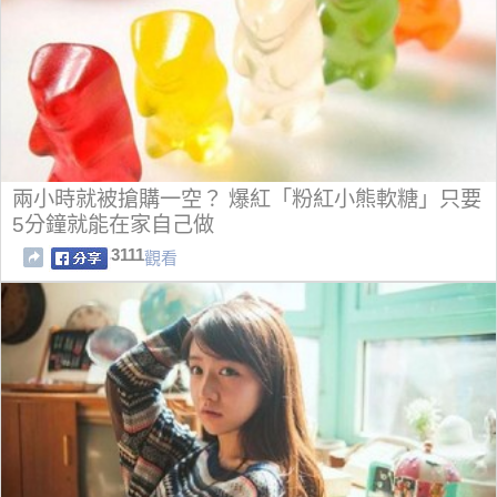
兩小時就被搶購一空？ 爆紅「粉紅小熊軟糖」只要
5分鐘就能在家自己做
3111
觀看