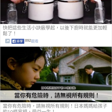
快把這些生活小訣竅學起，以後下廚時就能更加輕
鬆了！
892
觀看
當你有危險時，請無視所有規則！日本媽媽給孩子
的10條家規，受益一生！