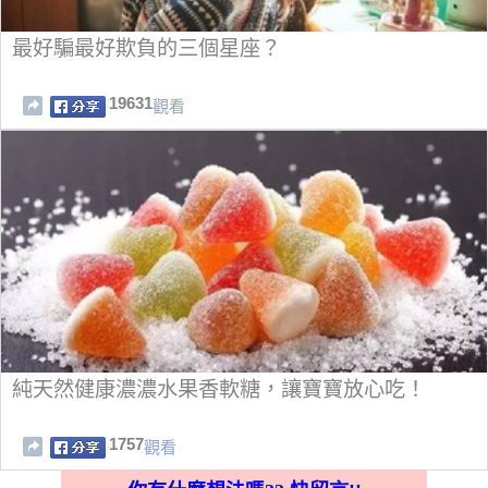
最好騙最好欺負的三個星座？
19631
觀看
純天然健康濃濃水果香軟糖，讓寶寶放心吃！
1757
觀看