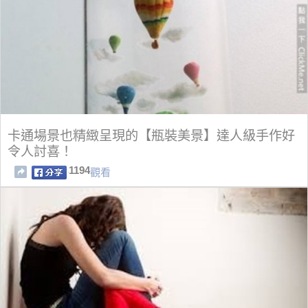
卡通場景也精緻呈現的【瓶裝美景】達人級手作好
令人討喜！
1194
觀看