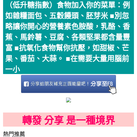
（低升糖指數）食物加入你的菜單：例
如雜糧面包、五穀饅頭、胚芽米 ■別忽
略讓你開心的營養素色胺酸，乳酪、香
蕉、馬鈴薯、豆腐、各類堅果都含量豐
富 ■抗氧化食物幫你抗壓，如甜椒、芒
果、番茄、大蒜。 ■在需要大量用腦前
一小
轉發 分享 是一種境界
熱門推薦