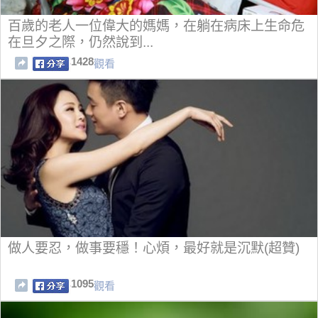
百歲的老人一位偉大的媽媽，在躺在病床上生命危
在旦夕之際，仍然說到...
1428
觀看
做人要忍，做事要穩！心煩，最好就是沉默(超贊)
1095
觀看