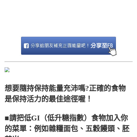
想要隨持保持能量充沛嗎?正確的食物
是保持活力的最佳途徑喔！
■請把低GI（低升糖指數）食物加入你
的菜單：例如雜糧面包、五穀饅頭、胚