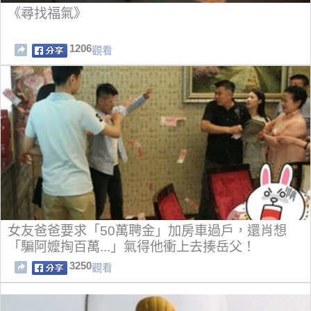
《尋找福氣》
1206
觀看
女友爸爸要求「50萬聘金」加房車過戶，還肖想
「騙阿嬤掏百萬...」氣得他衝上去揍岳父！
3250
觀看