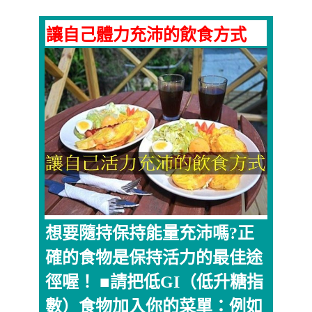
讓自己體力充沛的飲食方式
想要隨持保持能量充沛嗎?正
確的食物是保持活力的最佳途
徑喔！ ■請把低GI（低升糖指
數）食物加入你的菜單：例如