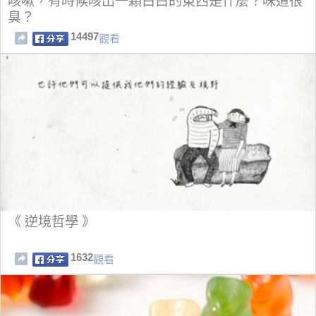
咳嗽，有時候咳出一顆白白的東西是什麼？味道很
臭？
14497
觀看
《 逆境哲學 》
1632
觀看