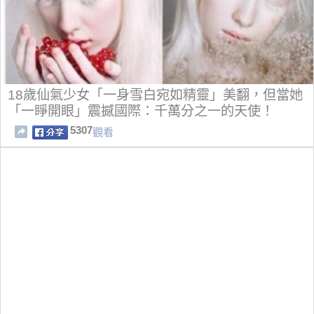
18歲仙氣少女「一身雪白宛如精靈」美翻，但當她
「一睜開眼」震撼國際：千萬分之一的天使！
5307
觀看