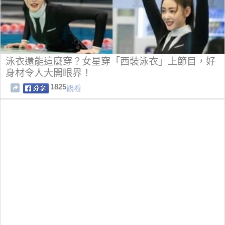
泳衣還能這麼穿？女星穿「西裝泳衣」上節目，好
身材令人大開眼界！
1825
觀看