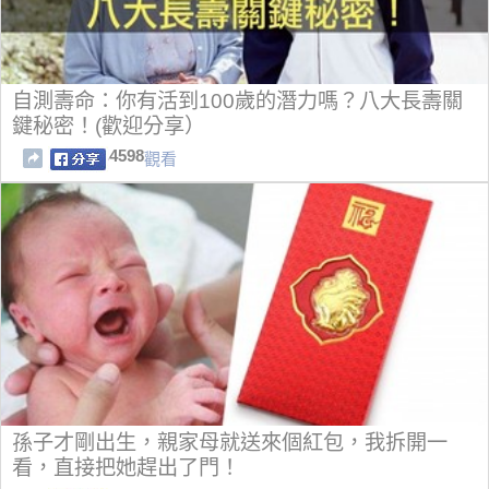
自測壽命：你有活到100歲的潛力嗎？八大長壽關
鍵秘密！(歡迎分享）
4598
觀看
孫子才剛出生，親家母就送來個紅包，我拆開一
看，直接把她趕出了門！