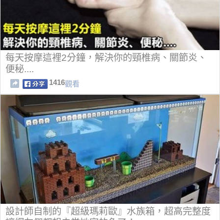
每天按摩這裡2分鐘，解決你的頸椎病、關節炎、
便秘....
1416
觀看
設計師自制的『超級瑪莉歐』水族箱，超高完整度