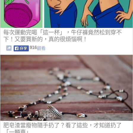
每次運動完喝「這一杯」，牛仔褲竟然松到穿不
下！又要買新的，真的很煩惱啊！
916
觀看
肥皂渣當廢物隨手扔了？看了這些，才知道扔了
「一輛車」