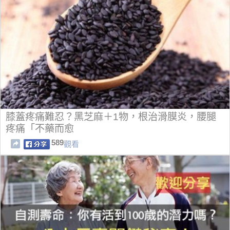
膝蓋疼痛難忍？黑芝麻＋1物，根治滑膜炎，腰腿
疼痛「不藥而愈
589
觀看