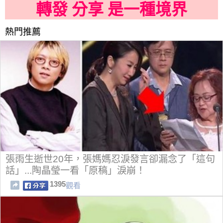
轉發 分享 是一種境界
熱門推薦
張雨生逝世20年，張媽媽忍淚發言卻漏念了「這句
話」...陶晶瑩一看「原稿」淚崩！
1395
觀看