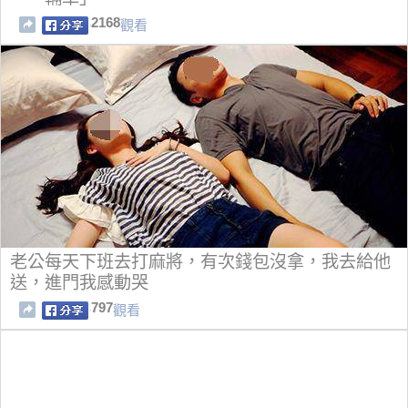
2168
觀看
老公每天下班去打麻將，有次錢包沒拿，我去給他
送，進門我感動哭
797
觀看