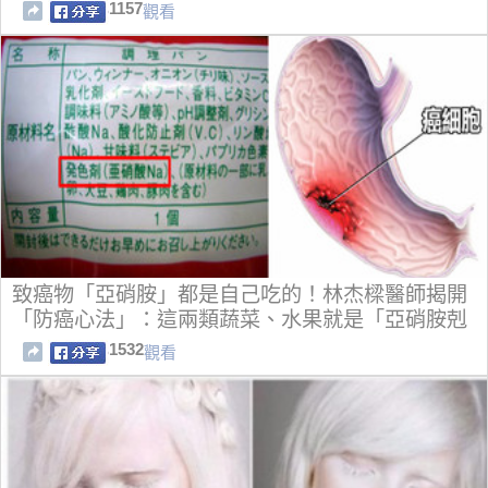
1157
觀看
致癌物「亞硝胺」都是自己吃的！林杰樑醫師揭開
「防癌心法」：這兩類蔬菜、水果就是「亞硝胺剋
星」！
1532
觀看