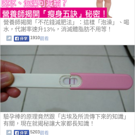
營養師揭開「不花錢減肥法」：這樣「泡澡」、喝
水，代謝率速升13%，消滅體脂肪不用等！
1910
觀看
驗孕棒的原理竟然跟「古埃及所流傳下來的知識」
有關，現在就揭秘讓大家都長知識！
5203
觀看