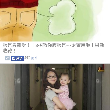
脹氣最難受！！3招教你腹脹氣~~太實用啦！果斷
收藏！
974
觀看