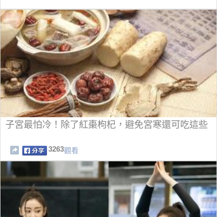
子宮最怕冷！除了紅棗枸杞，避免宮寒還可吃這些
3263
觀看