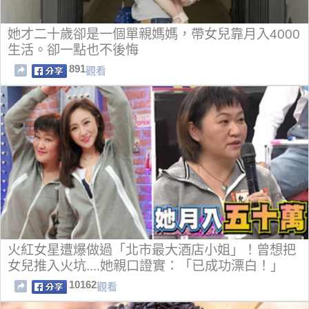
她才二十歲卻是一個單親媽媽，帶女兒靠月入4000
生活。卻一點也不後悔
891
觀看
火紅女星遭爆做過「北市最大酒店小姐」！曾想把
女兒推入火坑....她親口證實：「已成功漂白！」
10162
觀看