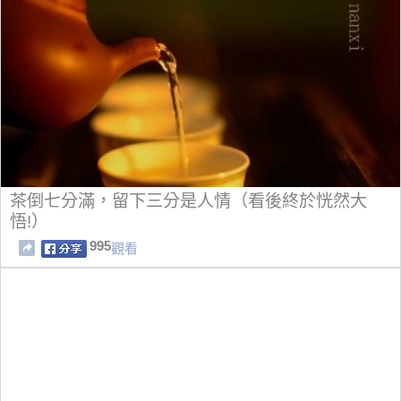
茶倒七分滿，留下三分是人情（看後終於恍然大
悟!）
995
觀看