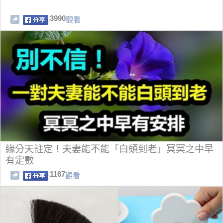
3990
觀看
緣分天註定！夫妻能不能「白頭到老」冥冥之中早
有定數
1167
觀看