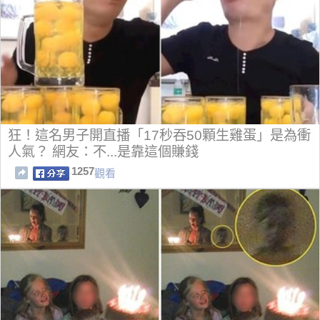
狂！這名男子開直播「17秒吞50顆生雞蛋」是為衝
人氣？ 網友：不...是靠這個賺錢
1257
觀看