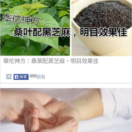
華佗神方：桑葉配黑芝麻，明目效果佳
499
觀看