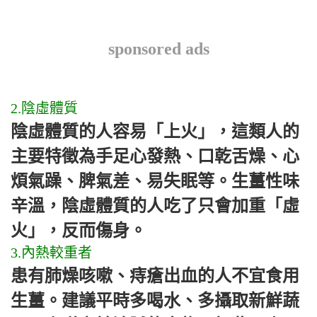
sponsored ads
2.陰虛體質
陰虛體質的人容易「上火」，這類人的
主要特徵為手足心發熱、口乾舌燥、心
煩氣躁、脾氣差、易失眠等。生薑性味
辛溫，陰虛體質的人吃了只會加重「虛
火」，反而傷身。
3.內熱較重者
患有肺燥咳嗽、痔瘡出血的人不宜食用
生薑。建議平時多喝水、多攝取新鮮蔬