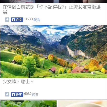
在情侶面前試探「你不記得我?」正牌女友當街淚
崩
11271
觀看
少女峰，瑞士。
4062
觀看