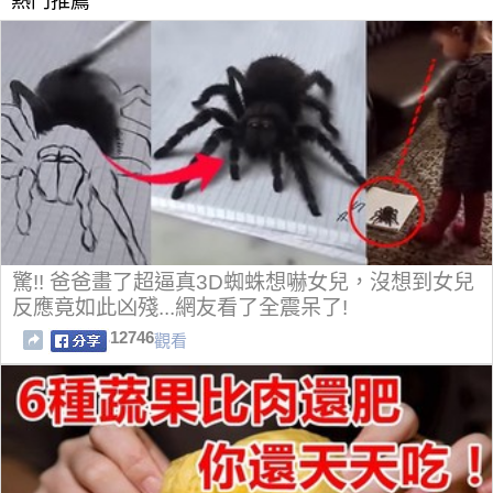
熱門推薦
驚!! 爸爸畫了超逼真3D蜘蛛想嚇女兒，沒想到女兒
反應竟如此凶殘...網友看了全震呆了!
12746
觀看