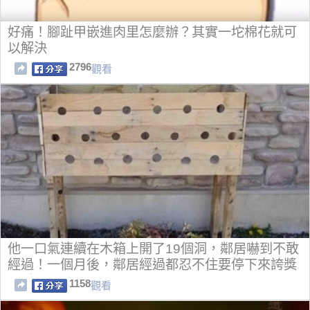
好痛！腳趾甲嵌進肉里怎麼辦？其實一坨棉花就可
以解決
2796
觀看
他一口氣連續在木箱上開了19個洞，鄰居嚇到不敢
經過！一個月後，鄰居經過都忍不住要停下來誇獎
一番！
1158
觀看