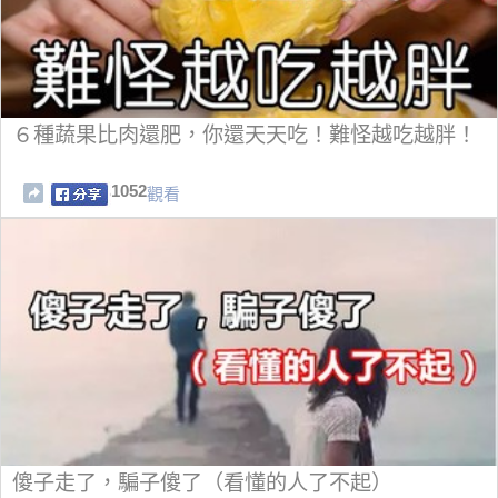
６種蔬果比肉還肥，你還天天吃！難怪越吃越胖！
1052
觀看
傻子走了，騙子傻了（看懂的人了不起）