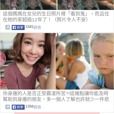
這個媽媽在女兒的生日照片裡「看到鬼」，而且住
在她的家超過12年了！（照片令人不安）
1581
觀看
你身邊的人是否正受霸淩所苦?!這幾點讓你能及時
幫助到身邊的朋友，多一個人了解也許就少一件悲
劇...
1356
觀看