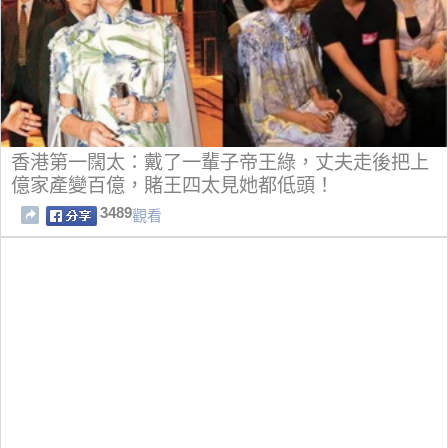
香港第一闊太：戴了一輩子帝王綠，丈夫走後把上
億家產變百億，賭王四太見她都低頭！
3489
觀看