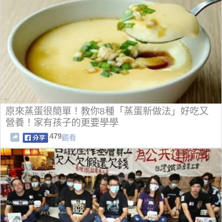
原來蒸蛋很簡單！教你8種「蒸蛋新做法」好吃又
營養！家有孩子的更要學學
479
觀看