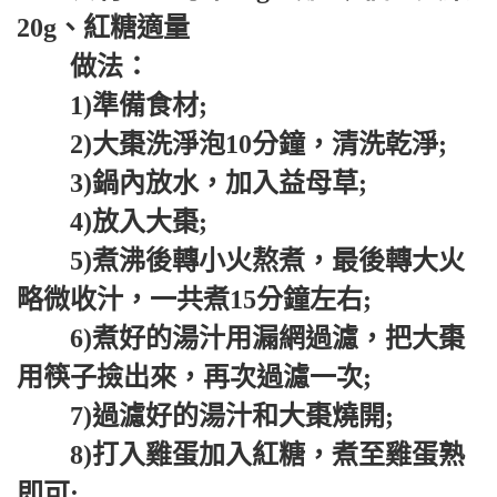
20g、紅糖適量
做法：
1)準備食材;
2)大棗洗淨泡10分鐘，清洗乾淨;
3)鍋內放水，加入益母草;
4)放入大棗;
5)煮沸後轉小火熬煮，最後轉大火
略微收汁，一共煮15分鐘左右;
6)煮好的湯汁用漏網過濾，把大棗
用筷子撿出來，再次過濾一次;
7)過濾好的湯汁和大棗燒開;
8)打入雞蛋加入紅糖，煮至雞蛋熟
即可;