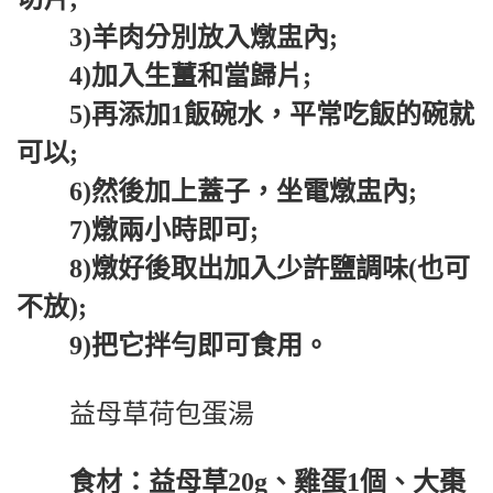
3)羊肉分別放入燉盅內;
4)加入生薑和當歸片;
5)再添加1飯碗水，平常吃飯的碗就
可以;
6)然後加上蓋子，坐電燉盅內;
7)燉兩小時即可;
8)燉好後取出加入少許鹽調味(也可
不放);
9)把它拌勻即可食用。
益母草荷包蛋湯
食材：益母草20g、雞蛋1個、大棗