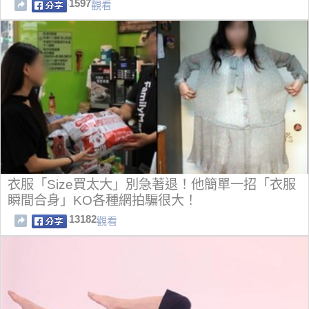
1597
觀看
衣服「Size買太大」別急著退！他簡單一招「衣服
瞬間合身」KO各種網拍騙很大！
13182
觀看