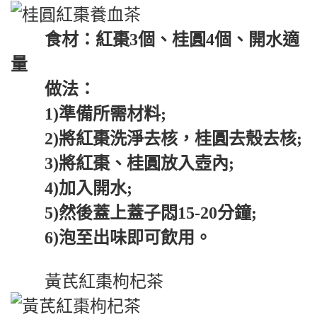
食材：紅棗3個、桂圓4個、開水適
量
做法：
1)準備所需材料;
2)將紅棗洗淨去核，桂圓去殼去核;
3)將紅棗、桂圓放入壺內;
4)加入開水;
5)然後蓋上蓋子悶15-20分鐘;
6)泡至出味即可飲用。
黃芪紅棗枸杞茶