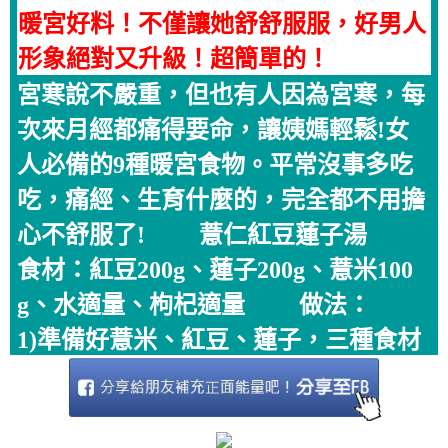
暖宮好料！不僅讓她舒舒服服，好男人
形象絕對又升級！超簡單的！
宮寒說不嚴重，但也有人因為宮寒，每
次來月經都痛得要命，讓姨媽輕鬆!女
人必備的9種暖宮食物。平常沒事多吃
吃，痛經、生育什麼的，完全都不用擔
心不舒服了! 薏仁紅豆蓮子湯
食材：紅豆200g、蓮子200g、薏米100
g、水適量、枸杞適量 做法：
1)準備好薏米、紅豆、蓮子，三種食材