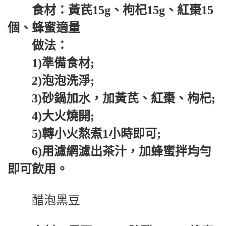
食材：黃芪15g、枸杞15g、紅棗15
個、蜂蜜適量
做法：
1)準備食材;
2)泡泡洗淨;
3)砂鍋加水，加黃芪、紅棗、枸杞;
4)大火燒開;
5)轉小火熬煮1小時即可;
6)用濾網濾出茶汁，加蜂蜜拌均勻
即可飲用。
醋泡黑豆