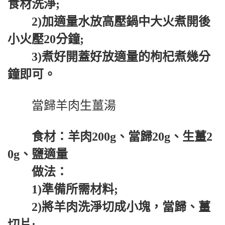
食材洗淨;
2)加適量水放高壓鍋中大火煮開後
小火壓20分鐘;
3)煮好開蓋好放適量的枸杞煮幾分
鐘即可。
當歸羊肉生薑湯
食材：羊肉200g、當歸20g、生薑2
0g、鹽適量
做法：
1)準備所需材料;
2)將羊肉洗淨切成小塊，當歸、薑
切片;