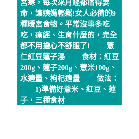
宮寒，每次來月經都痛得要
命，讓姨媽輕鬆!女人必備的9
種暖宮食物。平常沒事多吃
吃，痛經、生育什麼的，完全
都不用擔心不舒服了! 薏
仁紅豆蓮子湯 食材：紅豆
200g、蓮子200g、薏米100g、
水適量、枸杞適量 做法：
1)準備好薏米、紅豆、蓮
子，三種食材