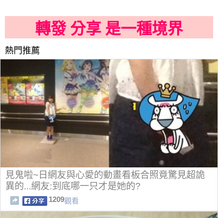
轉發 分享 是一種境界
熱門推薦
見鬼啦~日網友與心愛的動畫看板合照竟驚見超詭
異的...網友:到底哪一只才是她的?
1209
觀看