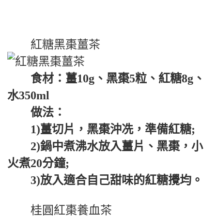
紅糖黑棗薑茶
食材：薑10g、黑棗5粒、紅糖8g、
水350ml
做法：
1)薑切片，黑棗沖冼，準備紅糖;
2)鍋中煮沸水放入薑片、黑棗，小
火煮20分鐘;
3)放入適合自己甜味的紅糖攪均。
桂圓紅棗養血茶