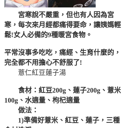
宮寒說不嚴重，但也有人因為宮
寒，每次來月經都痛得要命，讓姨媽輕
鬆!女人必備的9種暖宮食物。
平常沒事多吃吃，痛經、生育什麼的，
完全都不用擔心不舒服了!
薏仁紅豆蓮子湯
食材：紅豆200g、蓮子200g、薏米
100g、水適量、枸杞適量
做法：
1)準備好薏米、紅豆、蓮子，三種