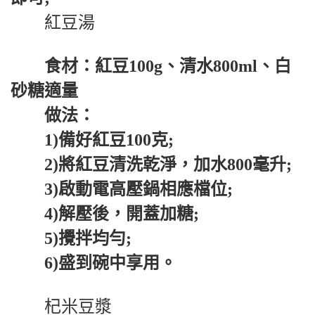
紅豆湯
食材：紅豆100g、清水800ml、白
砂糖適量
做法：
1)備好紅豆100克;
2)將紅豆清洗乾淨，加水800毫升;
3)啟動電高壓鍋相應檔位;
4)解壓後，開蓋加糖;
5)攪拌均勻;
6)盛到碗中享用。
杞米豆漿