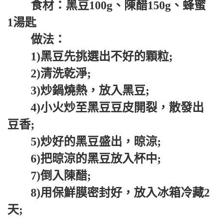
食材：黑豆100g、陳醋150g、蜂蜜
1湯匙
做法：
1)黑豆先挑選出不好的顆粒;
2)清洗乾淨;
3)炒鍋燒熱，放入黑豆;
4)小火炒至黑豆豆皮開裂，散發出
豆香;
5)炒好的黑豆盛出，晾涼;
6)把晾涼的黑豆放入杯中;
7)倒入陳醋;
8)用保鮮膜密封好，放入冰箱冷藏2
天;