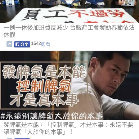
一例一休後加班費反減少 台鐵產工會發動春節依法
休假
1542
觀看
發脾氣是本能，「控制脾氣」才是本事：永遠不要
讓脾氣「大於你的本事」！