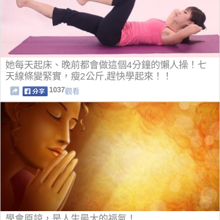
她每天起床、晚前都會做這個4分鐘的懶人操！七
天線條變緊實，瘦2公斤,趕快學起來！！
1037
觀看
學會原諒，是人生最大的福氣！