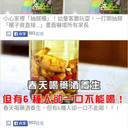
小心家裡「抽屜櫃」！幼童客廳玩耍，一打開抽屜
「櫃子竟直接...」畫面嚇壞所有家長
681
觀看
春天喝藥酒養生，但有6種人卻一口不能喝！！！
803
觀看