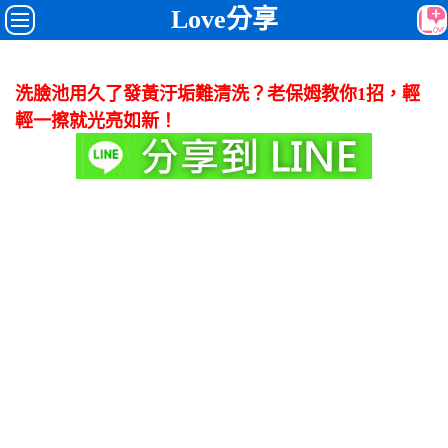
Love分享
洗臉池用久了發黃汙垢難清洗？老保姆教你1招，輕
輕一擦就光亮如新！