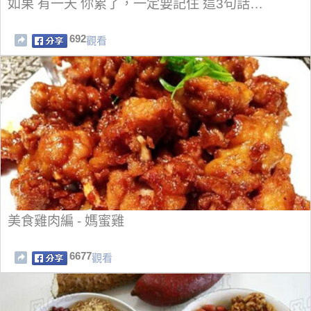
如果 有一天 你累了，一定要記住 這3句話…
692
觀看
美食雞肉編 - 媽蜜雞
6677
觀看