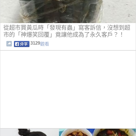
從超市買黃瓜時「發現有蟲」寫客訴信，沒想到超
市的「神爆笑回覆」竟讓他成為了永久客戶？！
3129
觀看