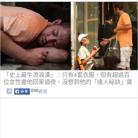
「史上最牛流浪漢」：只有4套衣服，但有超過百
位女性邀他回家過夜，沒想到他的「達人秘訣」竟
是...！！
846
觀看