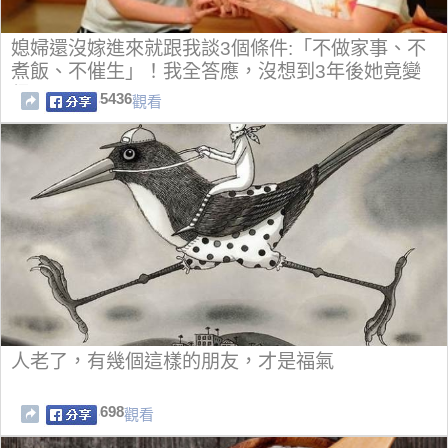
媳婦還沒嫁進來就跟我談3個條件:「不做家事、不
煮飯、不催生」！我全答應，沒想到3年後她竟變
得...
5436
觀看
人老了，有幾個這樣的朋友，才是福氣
698
觀看