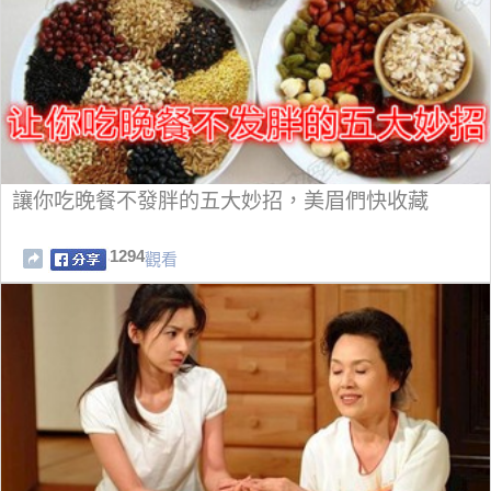
讓你吃晚餐不發胖的五大妙招，美眉們快收藏
1294
觀看