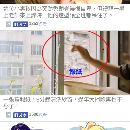
這位小男孩因為突然禿頭覺得很自卑，但禮拜一早
上老師來上課時…他的造型讓全班都呆住了。
1253
觀看
一張舊報紙，5分鐘清洗紗窗，過年大掃除再也不
愁了！
3508
觀看