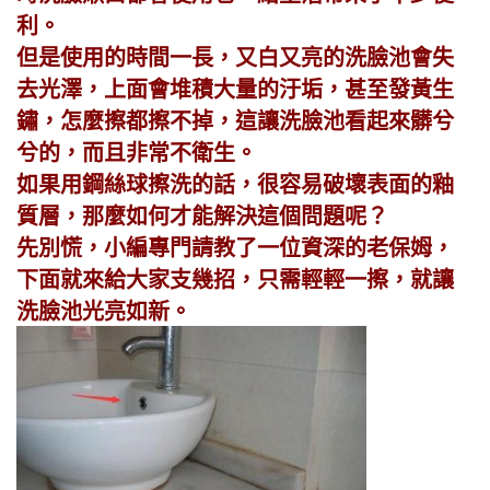
利。
但是使用的時間一長，又白又亮的洗臉池會失
去光澤，上面會堆積大量的汙垢，甚至發黃生
鏽，怎麼擦都擦不掉，這讓洗臉池看起來髒兮
兮的，而且非常不衛生。
如果用鋼絲球擦洗的話，很容易破壞表面的釉
質層，那麼如何才能解決這個問題呢？
先別慌，小編專門請教了一位資深的老保姆，
下面就來給大家支幾招，只需輕輕一擦，就讓
洗臉池光亮如新。