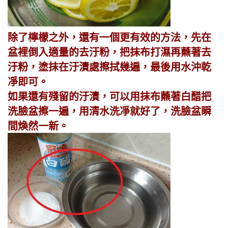
除了檸檬之外，還有一個更有效的方法，先在
盆裡倒入適量的去汙粉，把抹布打濕再蘸著去
汙粉，塗抹在汙漬處擦拭幾遍，最後用水沖乾
凈即可。
如果還有殘留的汙漬，可以用抹布蘸著白醋把
洗臉盆擦一遍，用清水洗凈就好了，洗臉盆瞬
間煥然一新。