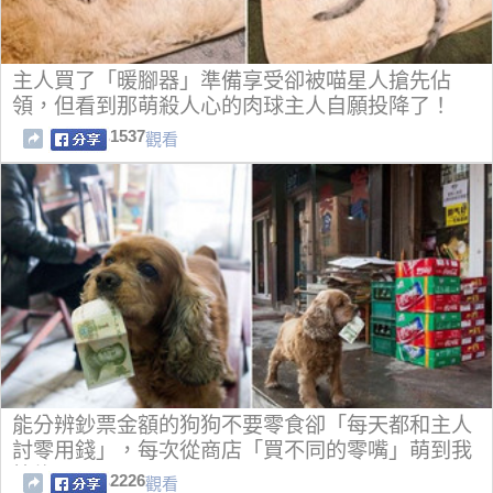
主人買了「暖腳器」準備享受卻被喵星人搶先佔
領，但看到那萌殺人心的肉球主人自願投降了！
1537
觀看
能分辨鈔票金額的狗狗不要零食卻「每天都和主人
討零用錢」，每次從商店「買不同的零嘴」萌到我
笑炸了！
2226
觀看