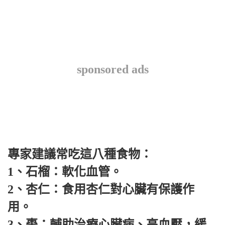
sponsored ads
專‌家‌建‌議‌常‌吃‌這‌八‌種‌食‌物‌：‌‌
1‌、‌石‌榴‌：‌軟‌化‌血‌管。‌‌
2‌、‌杏‌仁‌：‌食‌用‌杏‌仁‌對‌心‌臟‌有‌保‌護‌作‌
用。‌‌
3‌、‌棗‌：‌輔‌助‌治‌療‌心‌臟‌病、‌高‌血‌壓‌，‌緩‌