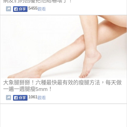
網友們的回覆把他給嚇壞了！
5455
觀看
大象腿掰掰！六種最快最有效的瘦腿方法，每天做
一遍一週腿瘦5mm！
1061
觀看