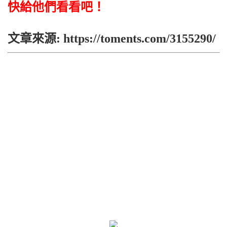
快‌給‌他‌們‌看‌看‌吧！‌‌
文章來源: https://toments.com/3155290/