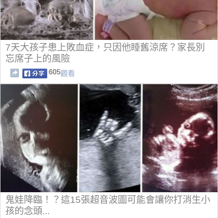
7天大孩子患上敗血症，只因他睡舊涼席？家長別
忘席子上的風險
605
觀看
鬼娃降臨！？這15張超音波圖可能會讓你打消生小
孩的念頭...