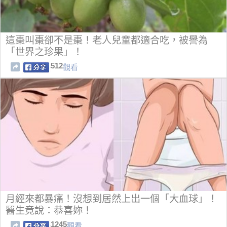
這棗叫棗卻不是棗！老人兒童都適合吃，被譽為
「世界之珍果」！
512
觀看
月經來都暴痛！沒想到居然上出一個「大血球」！
醫生竟說：恭喜妳！
1245
觀看