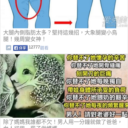
大腿內側脂肪太多？堅持這幾招，大象腿變小鳥
腿！幾周變女神！
12777
觀看
除了媽媽我誰都不欠！男人用一分鐘就做了爸爸，