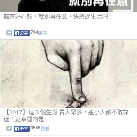
擁有好心態，就別再在意，快樂過生活吧！
764
觀看
【2017】這３個生肖 貴人眾多，連小人都不敢靠
近！更幸運的是...
3555
觀看