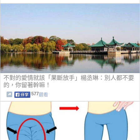
不對的愛情就該「果斷放手」楊丞琳：別人都不要
的，你留著幹嘛！
577
觀看