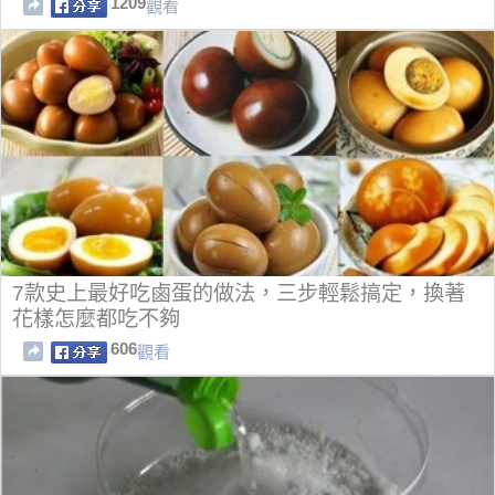
1209
觀看
7款史上最好吃鹵蛋的做法，三步輕鬆搞定，換著
花樣怎麼都吃不夠
606
觀看