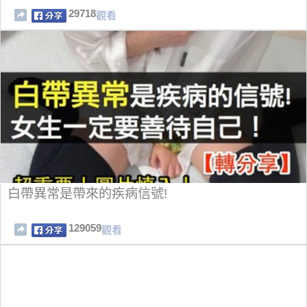
29718
觀看
白帶異常是帶來的疾病信號!
129059
觀看