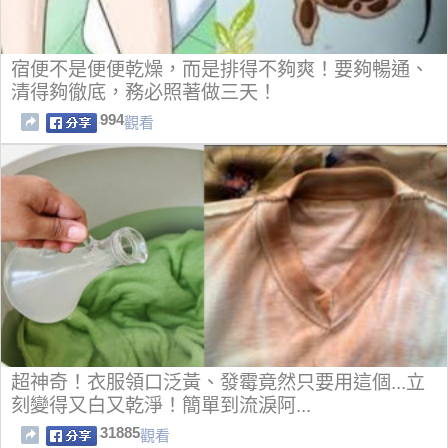
宿便不是便便乾燥，而是排得不夠爽！要夠暢通、
清得夠徹底，務必照著做三天！
994
觀看
超神奇！衣服領口泛黃、發霉竟然只要用這個...立
刻變得又白又乾淨！簡單到流淚阿...
31885
觀看