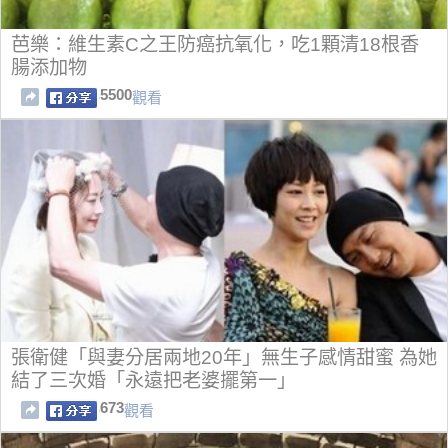
芭樂：維生素C之王防癌抗氧化，吃1顆清18根香
腸添加物
5500
觀看
張衛健「與妻分居兩地20年」無生子感情甜蜜 為她
結了三次婚「永遠把老婆擺第一」
673
觀看