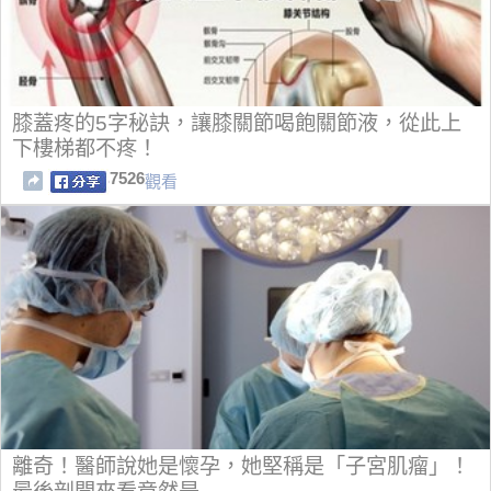
膝蓋疼的5字秘訣，讓膝關節喝飽關節液，從此上
下樓梯都不疼！
7526
觀看
離奇！醫師說她是懷孕，她堅稱是「子宮肌瘤」！