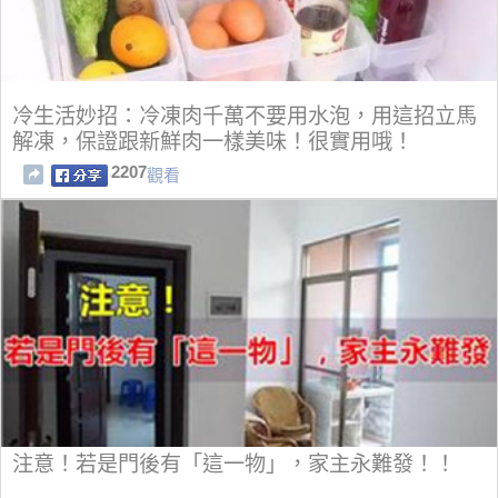
冷生活妙招：冷凍肉千萬不要用水泡，用這招立馬
解凍，保證跟新鮮肉一樣美味！很實用哦！
2207
觀看
注意！若是門後有「這一物」，家主永難發！！