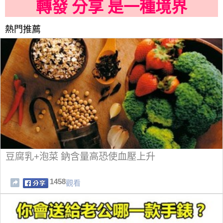
轉發 分享 是一種境界
熱門推薦
豆腐乳+泡菜 鈉含量高恐使血壓上升
1458
觀看