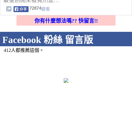
最後剖開來看竟然是…
72874
觀看
你有什麼想法嗎?? 快留言!!
Facebook 粉絲 留言版
412人都推薦這個。