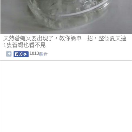
天熱蒼蠅又要出現了，教你簡單一招，整個夏天連
1隻蒼蠅也看不見
1013
觀看