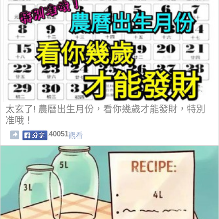
太玄了! 農曆出生月份，看你幾歲才能發財，特別
准哦！
40051
觀看