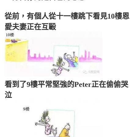
從前，有個人從十一樓跳下看見10樓恩
愛夫妻正在互毆
看到了9樓平常堅強的Peter正在偷偷哭
泣