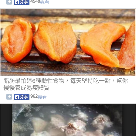
4548
觀看
脂肪最怕這6種鹼性食物，每天堅持吃一點，幫你
慢慢養成易瘦體質
962
觀看