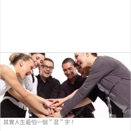
其實人生最怕一個＂混＂字！