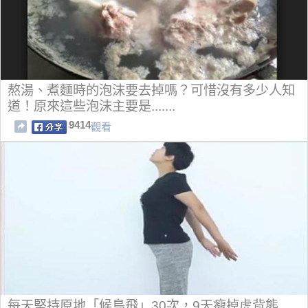
熬湯、煮麵時的泡沫要去掉嗎？可惜沒有多少人知
道！原來這些泡沫主要是.......
9414
觀看
每天堅持原地「候鳥飛」30次，9天瘦掉虎背熊