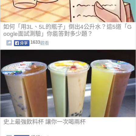
如何「用3L、5L的瓶子」倒出4公升水？這5道「G
oogle面試測驗」你能答對多少題？
1633
觀看
史上最強飲料杯 讓你一次喝兩杯