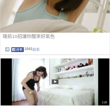
睡前10招讓你醒來好氣色
1041
觀看