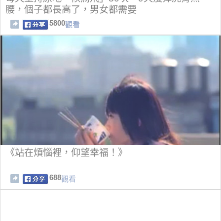
腰，個子都長高了，男女都需要
5800
觀看
《站在煩惱裡，仰望幸福！》
688
觀看