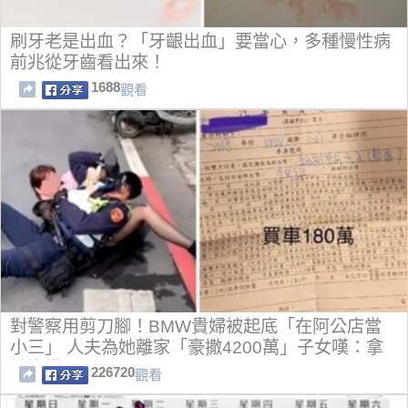
刷牙老是出血？「牙齦出血」要當心，多種慢性病
前兆從牙齒看出來！
1688
觀看
對警察用剪刀腳！BMW貴婦被起底「在阿公店當
小三」 人夫為她離家「豪撒4200萬」子女嘆：拿
她沒轍
226720
觀看