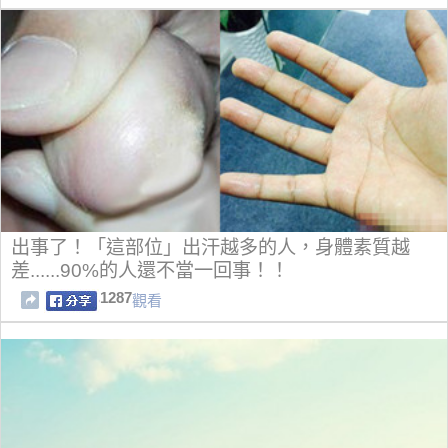
出事了！「這部位」出汗越多的人，身體素質越
差......90%的人還不當一回事！！
1287
觀看