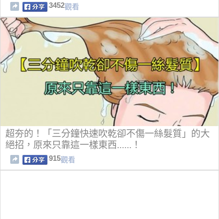
3452
觀看
超夯的！「三分鐘快速吹乾卻不傷一絲髮質」的大
絕招，原來只靠這一樣東西......！
915
觀看