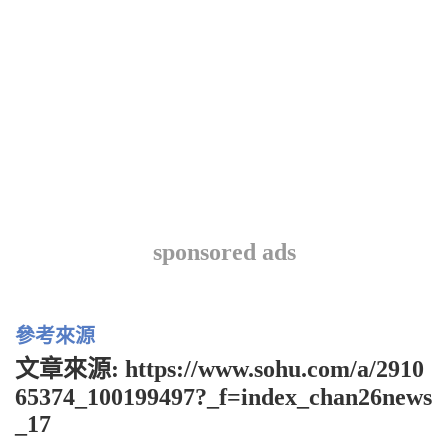
sponsored ads
參考來源
文章來源: https://www.sohu.com/a/2910
65374_100199497?_f=index_chan26news
_17