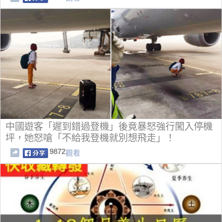
中國遊客「遲到錯過登機」後竟暴怒強行闖入停機
坪，她怒嗆「不給我登機就別想飛走」！
9872
觀看