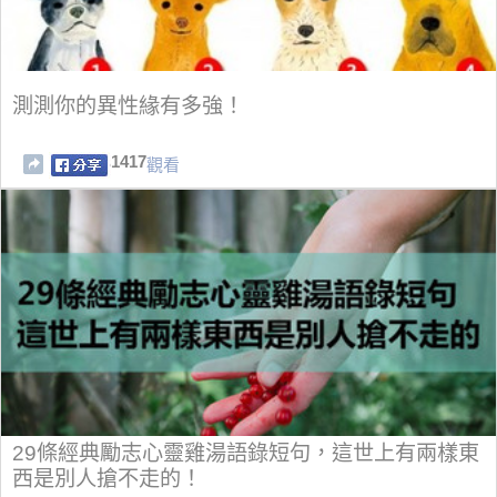
測測你的異性緣有多強！
1417
觀看
29條經典勵志心靈雞湯語錄短句，這世上有兩樣東
西是別人搶不走的！