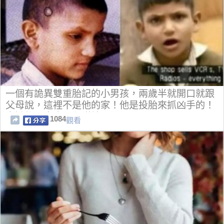
一個有詭異雙重胎記的小男孩，兩歲半就開口就跟
父母說，這裡不是他的家！他是投胎來抓凶手的！
查證後....家人全都嚇壞了！！！
1084
觀看