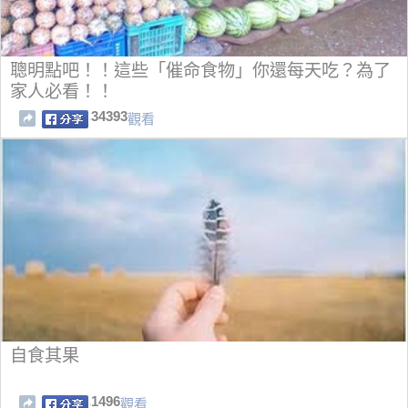
聰明點吧！！這些「催命食物」你還每天吃？為了
家人必看！！
34393
觀看
自食其果
1496
觀看