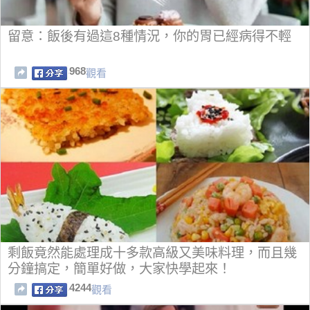
留意：飯後有過這8種情況，你的胃已經病得不輕
968
觀看
剩飯竟然能處理成十多款高級又美味料理，而且幾
分鐘搞定，簡單好做，大家快學起來！
4244
觀看