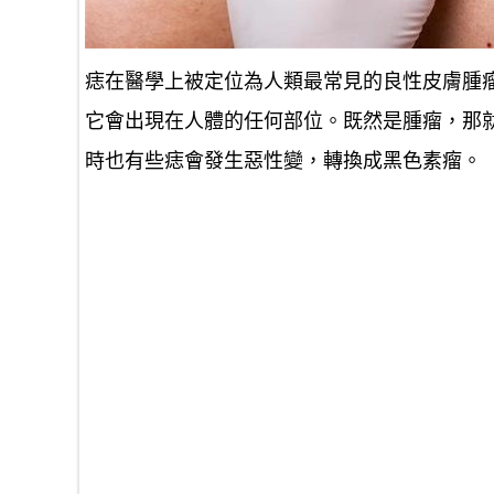
痣在醫學上被定位為人類最常見的良性皮膚腫
它會出現在人體的任何部位。既然是腫瘤，那
時也有些痣會發生惡性變，轉換成黑色素瘤。