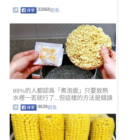
33868
觀看.
99%的人都認爲「煮泡面」只要放熱
水裡一丟就行了...但這樣的方法是錯誤
的！正確的方法是這樣的...
4639
觀看.