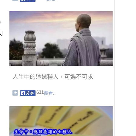
，
同
人生中的這幾種人，可遇不可求
631
觀看.