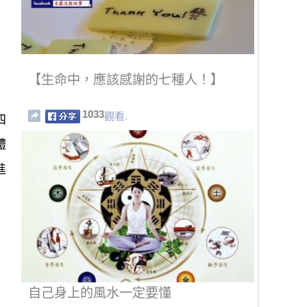
【生命中，應該感謝的七種人！】
1033
觀看.
四
體
進
自己身上的風水一定要懂