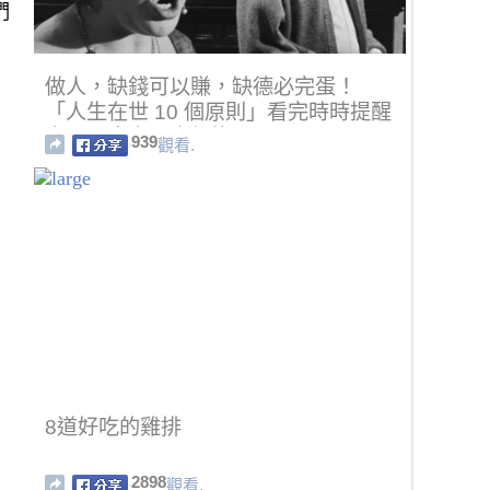
們
做人，缺錢可以賺，缺德必完蛋！
「人生在世 10 個原則」看完時時提醒
自己，肯定不會後悔 …
939
觀看.
8道好吃的雞排
2898
觀看.