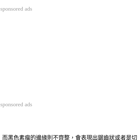
sponsored ads
sponsored ads
，而黑色素瘤的邊緣則不齊整，會表現出鋸齒狀或者是切