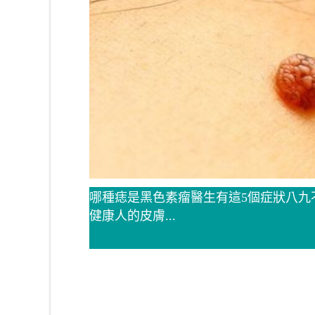
哪種痣是黑色素瘤醫生有這5個症狀八九不離十原創
健康人的皮膚...