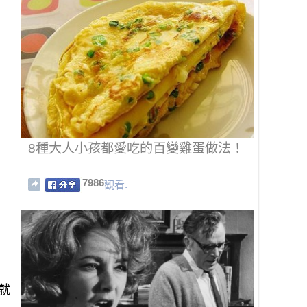
8種大人小孩都愛吃的百變雞蛋做法！
7986
觀看.
就