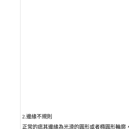
2.邊緣不規則
正常的痣其邊緣為光滑的圓形或者橢圓形輪廓