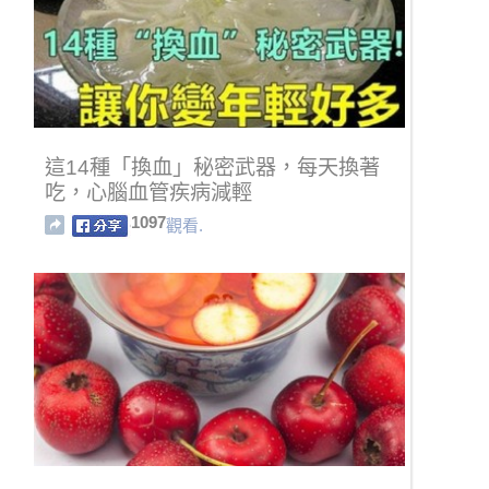
這14種「換血」秘密武器，每天換著
吃，心腦血管疾病減輕
1097
觀看.