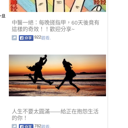
一旦
中醫一絕：每晚搓指甲，60天後竟有
這樣的奇效！！歡迎分享~
922
觀看.
人生不要太圓滿——給正在抱怨生活
的你！
782
觀看.