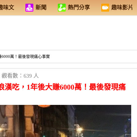
趣味文
新聞
熱門分享
趣味影片
6000萬！最後發現痛心事實
觀看數：639 人
漢吃，1年後大賺6000萬！最後發現痛