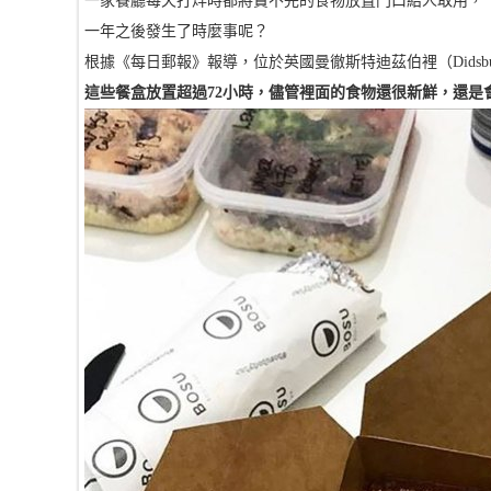
一家餐廳每天打烊時都將賣不完的食物放置門口給人取用，
一年之後發生了時麼事呢？
根據《每日郵報》報導，位於英國曼徹斯特迪茲伯裡（Didsbury
這些餐盒放置超過72小時，儘管裡面的食物還很新鮮，還是