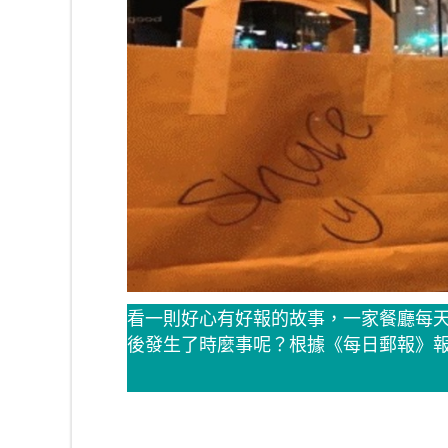
看一則好心有好報的故事，一家餐廳每
後發生了時麼事呢？根據《每日郵報》報導