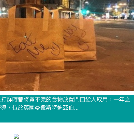
天打烊時都將賣不完的食物放置門口給人取用，一年之
，位於英國曼徹斯特迪茲伯...