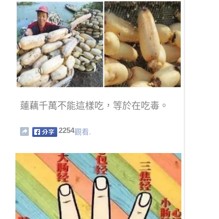
蓮藕千萬不能這樣吃，等於在吃毒。
2254
觀看.