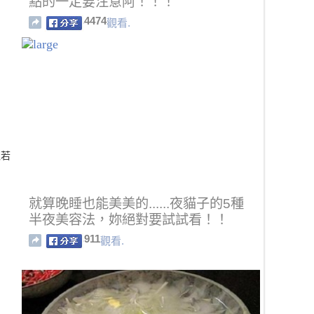
點的一定要注意阿！！！
4474
觀看.
寵若
就算晚睡也能美美的......夜貓子的5種
半夜美容法，妳絕對要試試看！！
911
觀看.