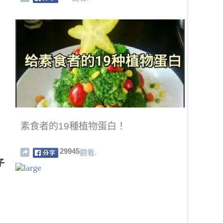
素食者的19種植物蛋白！
29945
觀看.
子