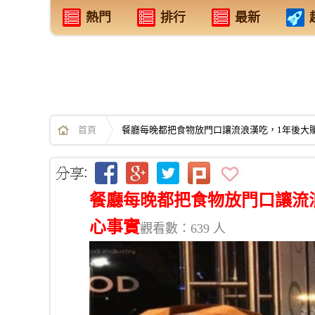
熱門
排行
最新
首頁
餐廳每晚都把食物放門口讓流浪漢吃，1年後大賺
餐廳每晚都把食物放門口讓流浪
心事實
觀看數：639 人