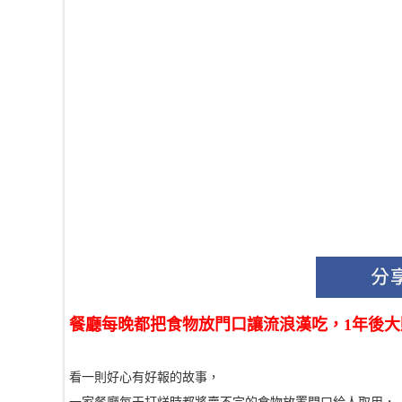
餐廳每晚都把食物放門口讓流浪漢吃，1年後大
看一則好心有好報的故事，