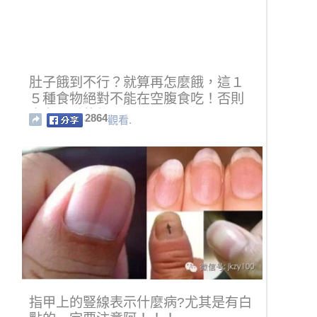
肚子餓到不行？就算再怎麼餓，這１
５種食物絕對不能在空腹食吃！否則
會有嚴重的後果...
2864
觀看.
指甲上的豎線表示什麼病?尤其是有白