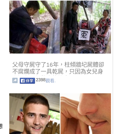
父母守屍守了16年，柱傾牆圮屍體卻
不腐爛成了一具乾屍，只因為女兒身
上還有一個驚人的祕密！
2398
觀看.
想