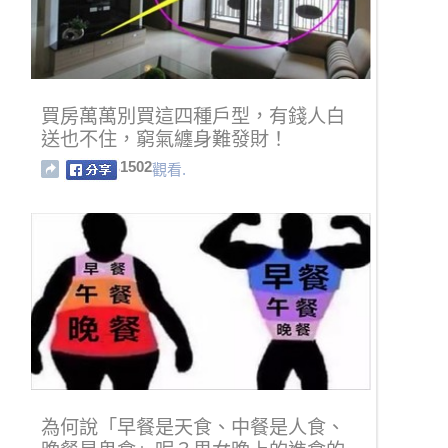
買房萬萬別買這四種戶型，有錢人白
送也不住，窮氣纏身難發財！
1502
觀看.
為何說「早餐是天食、中餐是人食、