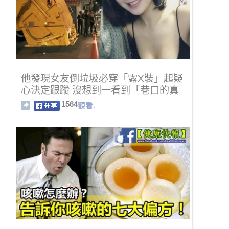
他發現女友倒垃圾必穿「露X裝」起疑
心決定跟蹤 沒想到一看到「巷口的真
相」瞬間充血：以後都換我去倒！
1564
觀看.