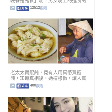
晚餐是鬼食」呢？男女晚上的進食的
慾望不能太強，看完就明白了！！
12512
觀看.
老太太賣餛飩，竟有人用冥幣買餛
飩，知道真相後，她這樣做，讓人真
心佩服
488
觀看.