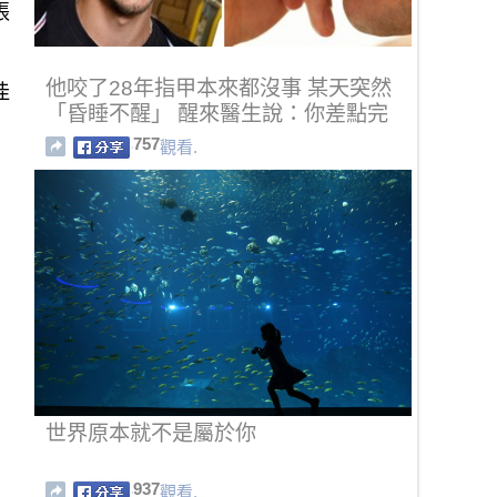
張
他咬了28年指甲本來都沒事 某天突然
佳
「昏睡不醒」 醒來醫生說：你差點完
了
757
觀看.
世界原本就不是屬於你
937
觀看.