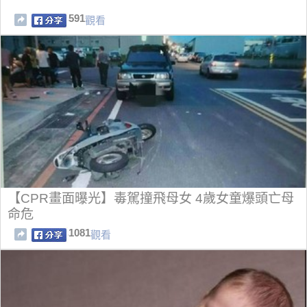
591
觀看
【CPR畫面曝光】毒駕撞飛母女 4歲女童爆頭亡母
命危
1081
觀看