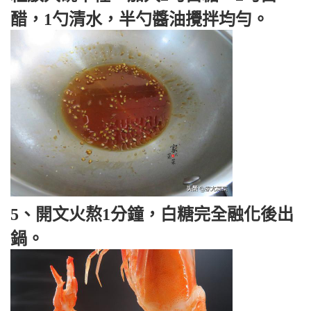
醋，1勺清水，半勺醬油攪拌均勻。
5、開文火熬1分鐘，白糖完全融化後出
鍋。