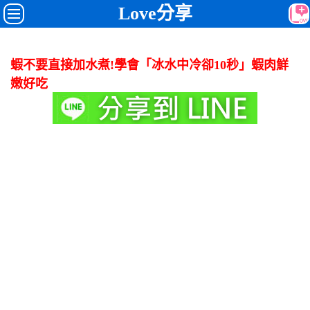
Love分享
蝦不要直接加水煮!學會「冰水中冷卻10秒」蝦肉鮮
嫩好吃