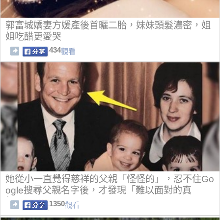
郭富城嬌妻方媛產後首曬二胎，妹妹頭髮濃密，姐
姐吃醋更愛哭
434
觀看
她從小一直覺得慈祥的父親「怪怪的」，忍不住Go
ogle搜尋父親名字後，才發現「難以面對的真
相...」！
1350
觀看