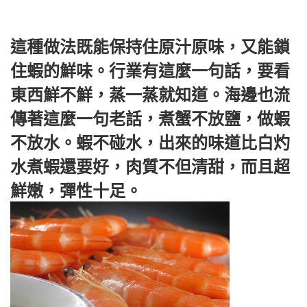
這種做法既能保持住原汁原味，又能鎖
住蝦的鮮味。行業有這麼一句話，要看
東西鮮不鮮，蒸一蒸就知道。海邊也流
傳著這麼一句老話，煮蟹不放鹽，做蝦
不放水。蝦不碰水，出來的味道比白灼
水煮蝦還要好，肉質不但清甜，而且超
鮮嫩，彈性十足。