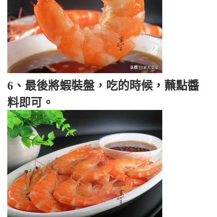
6、最後將蝦裝盤，吃的時候，蘸點醬
料即可。