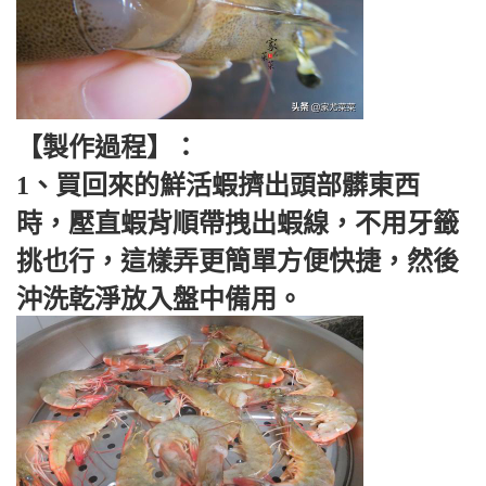
【製作過程】：
1、買回來的鮮活蝦擠出頭部髒東西
時，壓直蝦背順帶拽出蝦線，不用牙籤
挑也行，這樣弄更簡單方便快捷，然後
沖洗乾淨放入盤中備用。