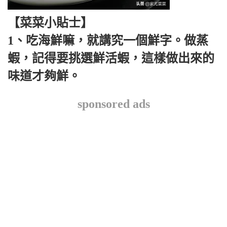
【菜菜小貼士】
1、吃海鮮嘛，就講究一個鮮字。做蒸
蝦，記得要挑選鮮活蝦，這樣做出來的
味道才夠鮮。
sponsored ads