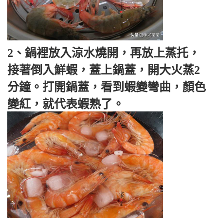
2、鍋裡放入涼水燒開，再放上蒸托，
接著倒入鮮蝦，蓋上鍋蓋，開大火蒸2
分鐘。打開鍋蓋，看到蝦變彎曲，顏色
變紅，就代表蝦熟了。