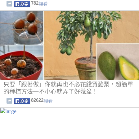
782
觀看
只要「跟著做」你就再也不必花錢買酪梨，超簡單
的種植方法一不小心就弄了好幾盆！
82622
觀看