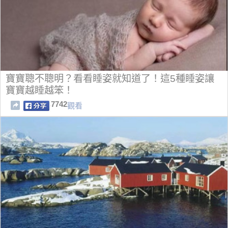
寶寶聰不聰明？看看睡姿就知道了！這5種睡姿讓
寶寶越睡越笨！
7742
觀看