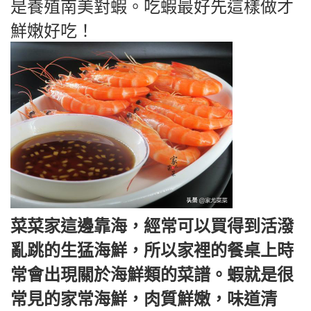
是養殖南美對蝦。吃蝦最好先這樣做才
鮮嫩好吃！
菜菜家這邊靠海，經常可以買得到活潑
亂跳的生猛海鮮，所以家裡的餐桌上時
常會出現關於海鮮類的菜譜。蝦就是很
常見的家常海鮮，肉質鮮嫩，味道清