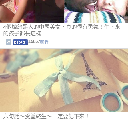
4個嫁給黑人的中國美女，真的很有勇氣！生下來
的孩子都長這樣…
15857
觀看
六句話～受益終生～一定要記下來！