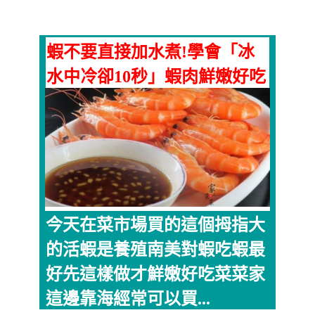
蝦不要直接加水煮!學會「冰
水中冷卻10秒」蝦肉鮮嫩好吃
今天在菜市場買的這個拇指大
的活蝦是養殖南美對蝦吃蝦最
好先這樣做才鮮嫩好吃菜菜家
這邊靠海經常可以買...