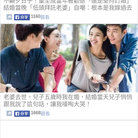
不顧歹日子！董至成當年被勸退「還是堅持訂婚」
結婚當晚「低頭拜託老婆」自嘲：根本是我嫁過去
1160
觀看
老婆去世，兒子五歲時我在婚，結婚當天兒子悄悄
跟我說了這句話，讓我嚎啕大哭！
1668
觀看