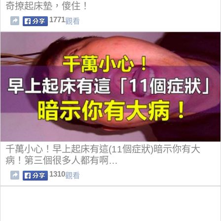
奇撩起床墊，傻住！
1771
觀看
千萬小心！早上起床有這(11個症狀)暗示你有大
病！第三個很多人都有啊…
1310
觀看