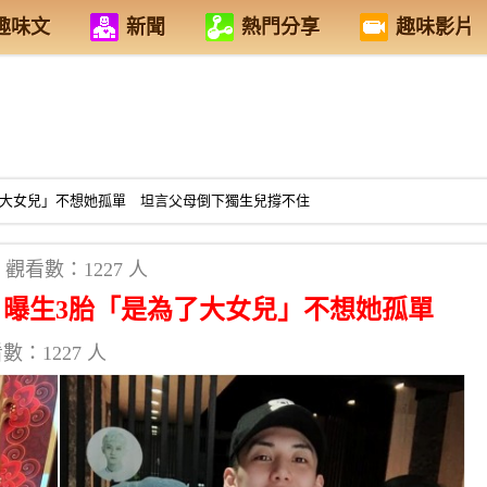
趣味文
新聞
熱門分享
趣味影片
了大女兒」不想她孤單 坦言父母倒下獨生兒撐不住
觀看數：1227 人
！曝生3胎「是為了大女兒」不想她孤單
數：1227 人