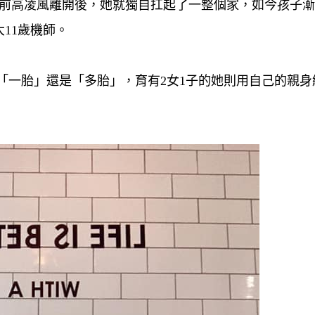
年前高凌風離開後，她就獨自扛起了一整個家，如今孩子
11歲機師。
「一胎」還是「多胎」，育有2女1子的她則用自己的親身