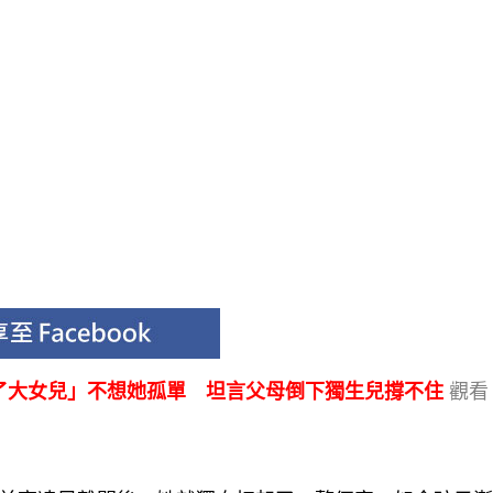
為了大女兒」不想她孤單 坦言父母倒下獨生兒撐不住
觀看