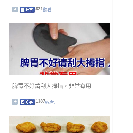
821
觀看.
脾胃不好請刮大拇指，非常有用
1387
觀看.