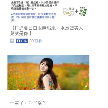
【打造夏日白玉無瑕肌，水煮蛋美人
兒就是你 】
777
觀看.
一辈子，为了啥？