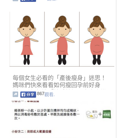
每個女生必看的「產後瘦身」迷思！
媽咪們快來看看如何瘦回孕前好身
材，重新打造「性感辣媽」窈窕小蠻
867
觀看.
腰～