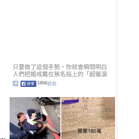
只要做了這個手勢，你就會瞬間明白
人們把婚戒戴在無名指上的「超催淚
浪漫重要理由」！
1856
觀看.