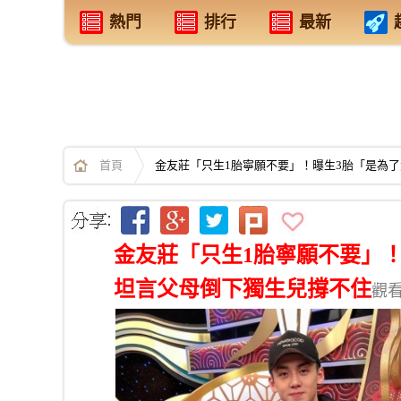
熱門
排行
最新
首頁
金友莊「只生1胎寧願不要」！曝生3胎「是為
金友莊「只生1胎寧願不要」
坦言父母倒下獨生兒撐不住
觀看