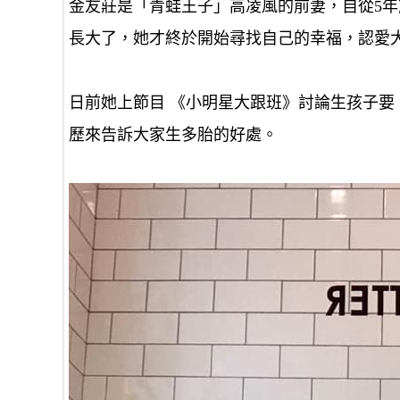
金友莊是「青蛙王子」高凌風的前妻，自從5
長大了，她才終於開始尋找自己的幸福，認愛大
日前她上節目 《小明星大跟班》討論生孩子要
歷來告訴大家生多胎的好處。