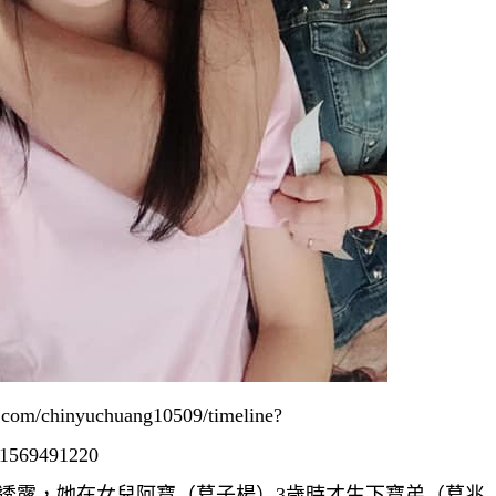
chinyuchuang10509/timeline?
1569491220
目上透露，她在女兒阿寶（葛子楊）3歲時才生下寶弟（葛兆