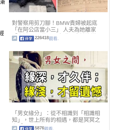
漸漸
對警察用剪刀腳！BMW貴婦被起底
「在阿公店當小三」 人夫為她離家
經
「豪撒4200萬」子女嘆：拿她沒轍
226418
觀看.
「男女緣分」：從不相識到「相識相
知」，世上所有的相遇，都是冥冥之
中「早已註定」....！
5876
觀看.