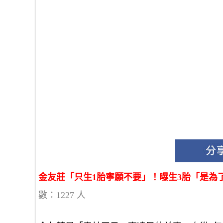
金友莊「只生1胎寧願不要」！曝生3胎「是
數：1227 人