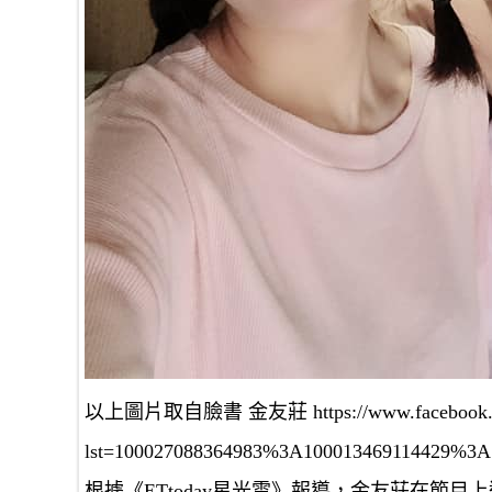
以上圖片取自臉書 金友莊 https://www.facebook.com/
lst=100027088364983%3A100013469114429%3A
根據《ETtoday星光雲》報導，金友莊在節