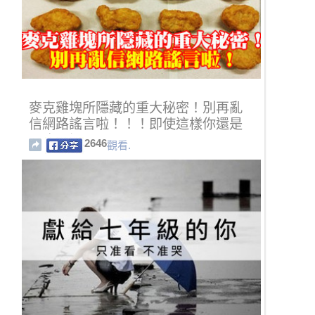
麥克雞塊所隱藏的重大秘密！別再亂
信網路謠言啦！！！即使這樣你還是
照吃不誤嗎？
2646
觀看.