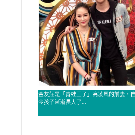
金友莊是「青蛙王子」高凌風的前妻，自
今孩子漸漸長大了...