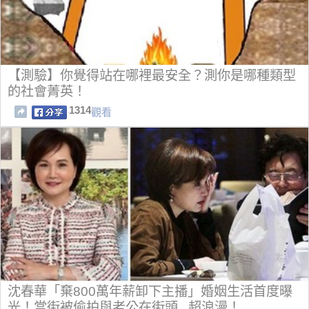
【測驗】你覺得站在哪裡最安全？測你是哪種類型
的社會菁英！
1314
觀看
沈春華「棄800萬年薪卸下主播」婚姻生活首度曝
光！當街被偷拍與老公在街頭...超浪漫！