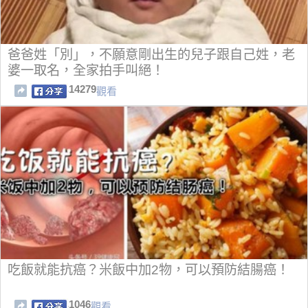
爸爸姓「別」，不願意剛出生的兒子跟自己姓，老
婆一取名，全家拍手叫絕！
14279
觀看
吃飯就能抗癌？米飯中加2物，可以預防結腸癌！
1046
觀看