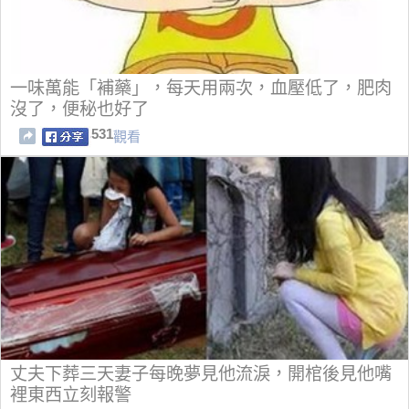
一味萬能「補藥」，每天用兩次，血壓低了，肥肉
沒了，便秘也好了
531
觀看
丈夫下葬三天妻子每晚夢見他流淚，開棺後見他嘴
裡東西立刻報警