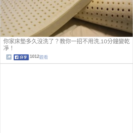
你家床墊多久沒洗了？教你一招不用洗,10分鐘變乾
凈！
1012
觀看