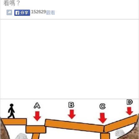
看嗎？
152629
觀看