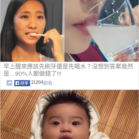
早上醒來應該先刷牙還是先喝水？沒想到答案竟然
是…90%人都做錯了!!!
11204
觀看