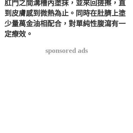
肛門之間溝槽內塗抹，並來回搓擦，直
到皮膚感到微熱為止。同時在肚臍上塗
少量萬金油相配合，對單純性腹瀉有一
定療效。
sponsored ads