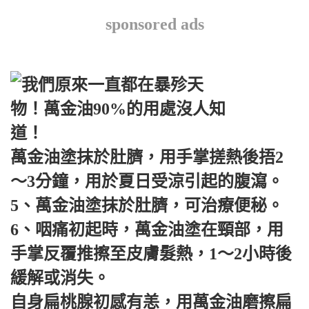
sponsored ads
萬金油塗抹於肚臍，用手掌搓熱後捂2
～3分鐘，用於夏日受涼引起的腹瀉。
5、萬金油塗抹於肚臍，可治療便秘。
6、咽痛初起時，萬金油塗在頸部，用
手掌反覆推擦至皮膚髮熱，1～2小時後
緩解或消失。
自身扁桃腺初感有恙，用萬金油磨擦扁