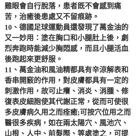
雞眼會自行脫落，患者既不會感到痛
苦，治癒後患處又不留痕跡。
10、德國足球運動員還發現了萬金油的
又一妙用：塗在胸口和小腿肚上後，劇
烈奔跑時能減少胸悶感，而且小腿活血
後跑起來更舒服。
11、萬金油和風油精都具有辛涼解表和
香串開竅的作用，對皮膚都具有一定的
刺激作用，故可止癢、消炎、消腫、修
復表皮細胞使其代謝正常，從而可使很
多皮膚病久用之而痊癒;可按穴位用之而
醫很多疾病，如在兩太陽穴、風池穴、
山根、人中、前髮際、等處塗之，可提