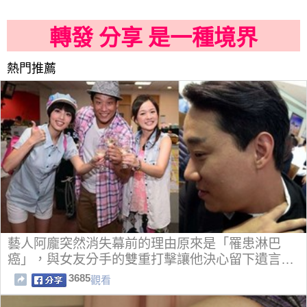
轉發 分享 是一種境界
熱門推薦
藝人阿龐突然消失幕前的理由原來是「罹患淋巴
癌」，與女友分手的雙重打擊讓他決心留下遺言…
3685
觀看