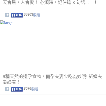
天會黑，人會變！ 心煩時，記住這 3 句話...！！
35903
觀看
6種天然的避孕食物，備孕夫妻少吃為妙哦! 新婚夫
妻必看！
7076
觀看