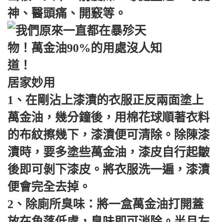
神、醫頭痛、開竅等。
居家妙用
1、在剛沾上漆漬的衣服正反兩面塗上
萬金油，幾分鐘後，用棉花球順著衣料
的布紋擦幾下，漆漬便可清除。除陳漆
漬時，要多塗些萬金油，漆皮自行起皺
後即可剝下漆皮。將衣服洗一遍，漆漬
便會完全去掉。
2、除廁所臭味：將一盒萬金油打開蓋
放在角落低處，臭味即可消除。半月左