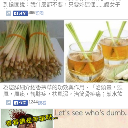
到搶匪說：我什麼都不要，只要妳這個......讓女子
傻眼
866
觀看
為您詳細介紹香茅草的功效與作用、「治頭暈，頭
風，風痰，鶴膝症，祛風濕，治筋骨疼痛；煎水飲
可以止心痛及半身麻木。」
1244
觀看