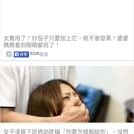
太實用了！炒茄子只要加上它，就不會發黑！婆婆
媽媽看到眼睛都亮了！
9326
觀看
女子淩晨下班遇劫匪稱「你要怎樣都給你」，沒想