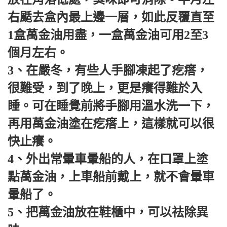
右颳去盒內最上邊一層，如此反覆直至
1盒萬金油用盡，一盒萬金油可用2至3
個月左右。
3、在嚴冬，有些人手腳凍起了疙瘩，
很難受，到了晚上，更是癢得難於入
睡。可在睡覺前將手腳用溫水洗一下，
再用萬金油塗在疙瘩上，這樣就可以很
快止癢。
4、外出常暈車暈船的人，在口罩上塗
點萬金油，上車船前戴上，就不會暈車
暈船了。
5、把萬金油放在鞋櫃中，可以祛除異