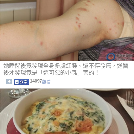
她睡醒後竟發現全身多處紅腫、還不停發癢，送醫
後才發現竟是「這可惡的小蟲」害的！
14097
觀看