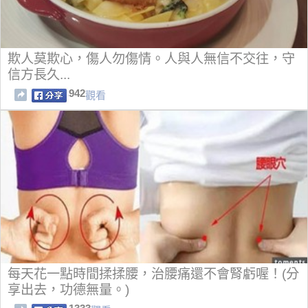
欺人莫欺心，傷人勿傷情。人與人無信不交往，守
信方長久...
942
觀看
每天花一點時間揉揉腰，治腰痛還不會腎虧喔！(分
享出去，功德無量。)