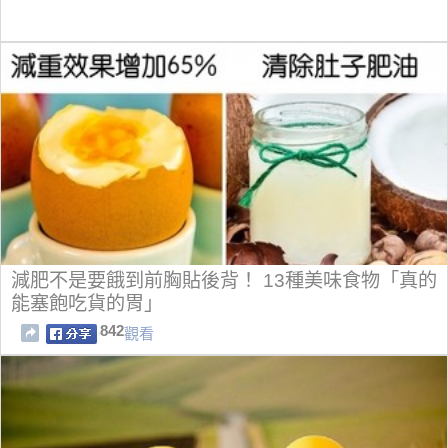
減肥不是要餓到前胸貼後背！ 13種美味食物「真的
能塞飽吃貨的胃」
842
觀看