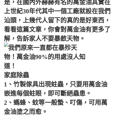
是，在國內外赫赫有名的萬金油其實在
上世紀30年代其中一個工廠就設在我們
汕頭，上幾代人留下的真的是好東西，
看看這篇文章，你會對萬金油有更多了
解，告訴家人不要暴斂天物。
家庭除蟲
1、竹製傢具出現蛀蟲，只要用萬金油
嵌進每個蛀眼，即可斷絕蟲患。
2、螞蜂、蚊等一般蟄、叮傷，可用萬
金油塗之而愈。