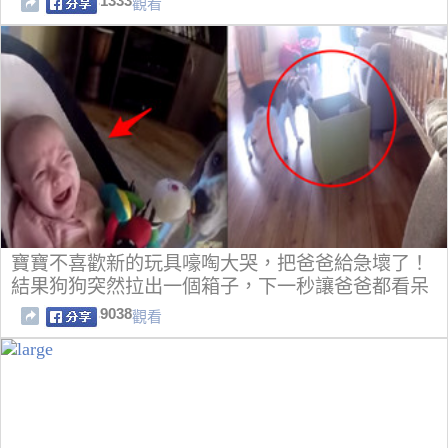
1333
觀看
寶寶不喜歡新的玩具嚎啕大哭，把爸爸給急壞了！
結果狗狗突然拉出一個箱子，下一秒讓爸爸都看呆
了...
9038
觀看