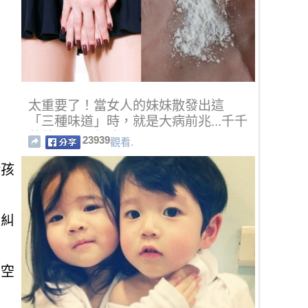
太重要了！當女人的妹妹散發出這
「三種味道」時，就是大病前兆...千千
萬萬不可以忽略！
23939
觀看.
給孩
是糾
的空