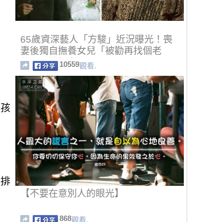
65歲資深藝人「方駿」近況曝光！喪
妻後獨自撫養女兒「被勸再找個老
伴」，他坦言...
10559
觀看.
與孩
的排
【不要在意別人的眼光】
868
觀看.