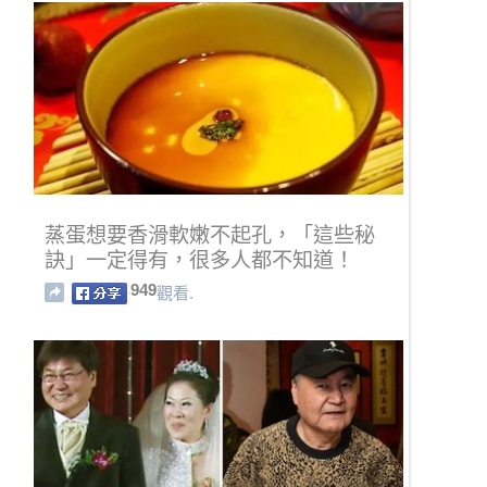
蒸蛋想要香滑軟嫩不起孔，「這些秘
訣」一定得有，很多人都不知道！
949
觀看.