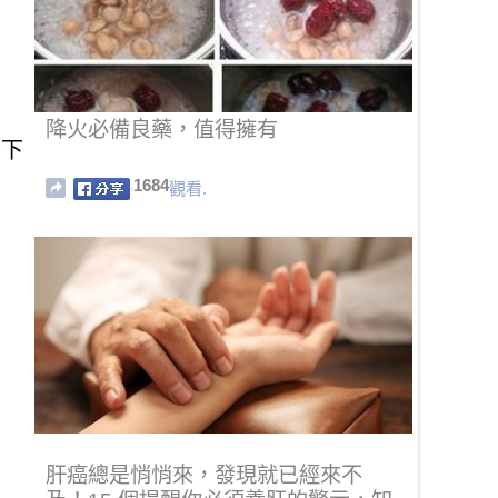
降火必備良藥，值得擁有
績下
1684
觀看.
肝癌總是悄悄來，發現就已經來不