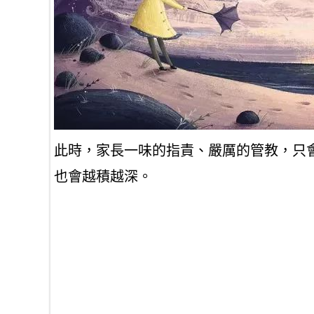
此時，家長一味的指責、嚴厲的管教，只
也會越積越深。