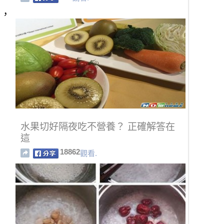
磨，
水果切好隔夜吃不營養？ 正確解答在
這
18862
觀看.