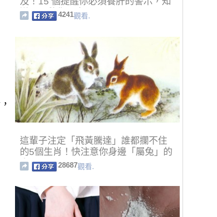
及！15 個提醒你必須養肝的警示，知
道可以救你一命！
4241
觀看.
緒，
這輩子注定「飛黃騰達」誰都攔不住
的5個生肖！快注意你身邊「屬兔」的
人啊！
28687
觀看.