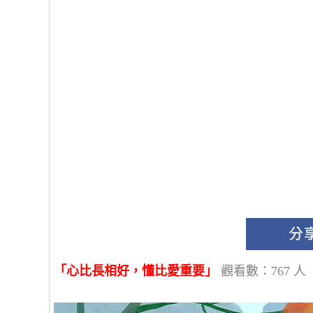
「心比長相好，懂比愛重要」
觀看數：767 人