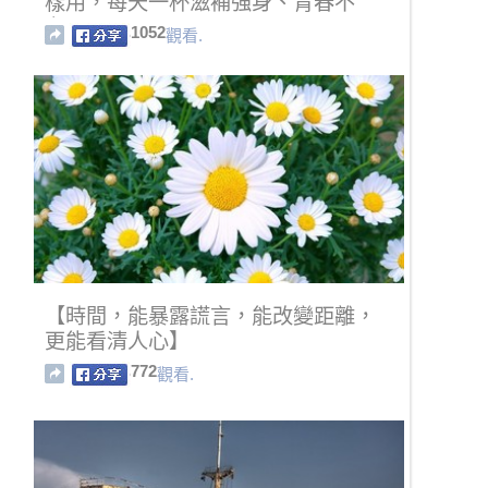
樣用，每天一杯滋補強身、青春不
老！
1052
觀看.
【時間，能暴露謊言，能改變距離，
更能看清人心】
772
觀看.