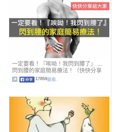
一定要看！『唉呦！我閃到腰了』 ...
閃到腰的家庭簡易療法！（快快分享
給大家）
17859
觀看.