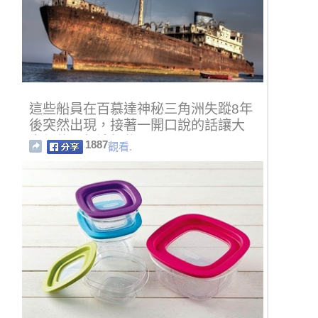
這些船員在百慕達神秘三角洲失蹤8年
後突然出現，接著一開口說的話讓大
家都傻眼無法相信！
1887
觀看.