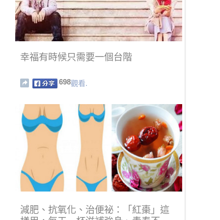
幸福有時候只需要一個台階
698
觀看.
減肥、抗氧化、治便祕：「紅棗」這