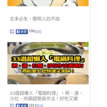
言多必失，聰明人四不說
708
觀看.
33道超懶人「電鍋料理」，粥、湯、
沙拉、肉類超簡易作法！好吃又健
康！快點學起來～
1013
觀看.