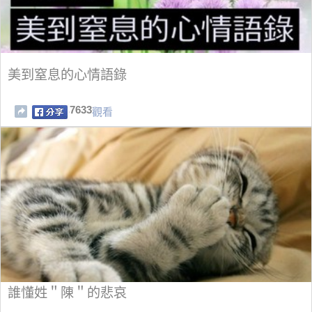
美到窒息的心情語錄
7633
觀看
誰懂姓＂陳＂的悲哀