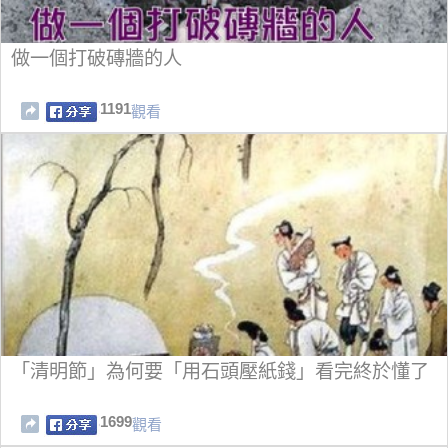
做一個打破磚牆的人
1191
觀看
「清明節」為何要「用石頭壓紙錢」看完終於懂了
1699
觀看