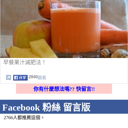
早餐果汁減肥法！
2840
觀看
你有什麼想法嗎?? 快留言!!
Facebook 粉絲 留言版
2766人都推薦這個。