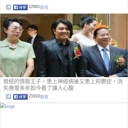
12981
觀看
曾經的情歌王子，患上神經病後又患上抑鬱症，消
失樂壇多年如今看了讓人心酸
21022
觀看