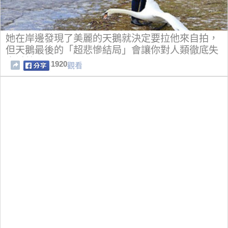
她在岸邊發現了美麗的天鵝就決定要拉他來自拍，
但天鵝最後的「超悲慘結局」會讓你對人類徹底失
去希望！
1920
觀看