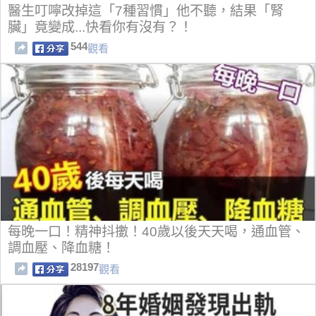
醫生叮嚀改掉這「7種習慣」他不聽，結果「腎
臟」竟變成...快看你有沒有？！
544
觀看
每晚一口！精神抖擻！40歲以後天天喝，通血管、
調血壓、降血糖！
28197
觀看