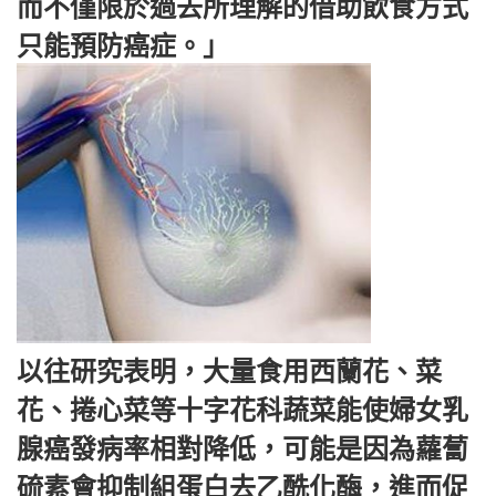
而不僅限於過去所理解的借助飲食方式
只能預防癌症。」
以往研究表明，大量食用西蘭花、菜
花、捲心菜等十字花科蔬菜能使婦女乳
腺癌發病率相對降低，可能是因為蘿蔔
硫素會抑制組蛋白去乙酰化酶，進而促