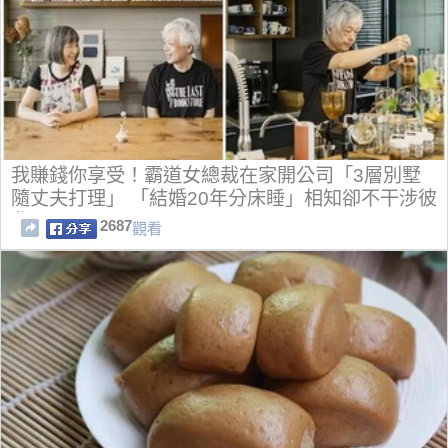
我賺錢你享受！霸道女總裁在家開公司「3層別墅
隨丈夫打理」 「結婚20年分床睡」相知卻不干涉彼
此
2687
觀看