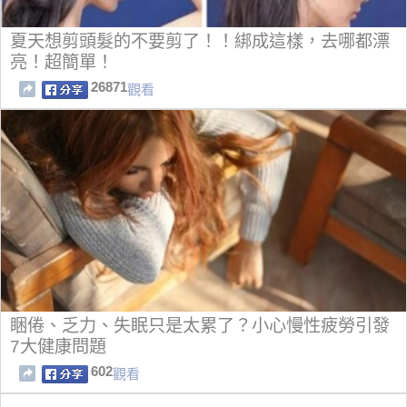
夏天想剪頭髮的不要剪了！！綁成這樣，去哪都漂
亮！超簡單！
26871
觀看
睏倦、乏力、失眠只是太累了？小心慢性疲勞引發
7大健康問題
602
觀看