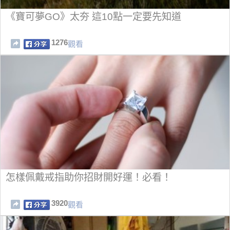
《寶可夢GO》太夯 這10點一定要先知道
1276
觀看
怎樣佩戴戒指助你招財開好運！必看！
3920
觀看