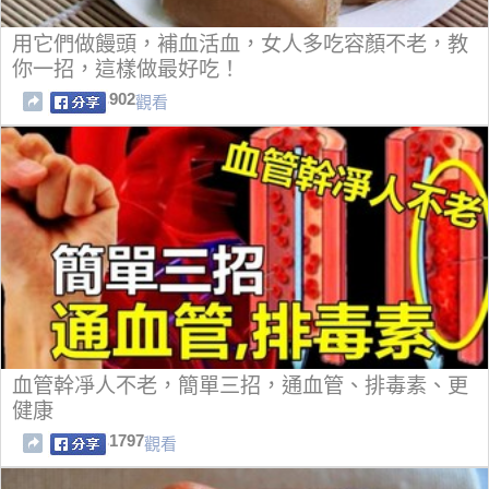
用它們做饅頭，補血活血，女人多吃容顏不老，教
你一招，這樣做最好吃！
902
觀看
血管幹凈人不老，簡單三招，通血管、排毒素、更
健康
1797
觀看