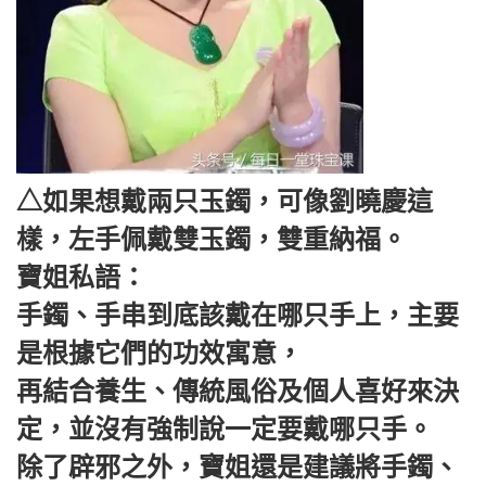
△如果想戴兩只玉鐲，可像劉曉慶這
樣，左手佩戴雙玉鐲，雙重納福。
寶姐私語：
手鐲、手串到底該戴在哪只手上，主要
是根據它們的功效寓意，
再結合養生、傳統風俗及個人喜好來決
定，並沒有強制說一定要戴哪只手。
除了辟邪之外，寶姐還是建議將手鐲、