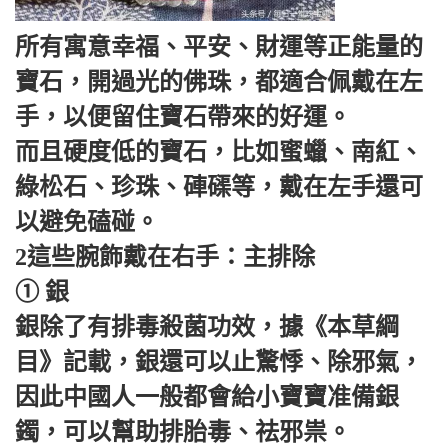
所有寓意幸福、平安、財運等正能量的
寶石，開過光的佛珠，都適合佩戴在左
手，以便留住寶石帶來的好運。
而且硬度低的寶石，比如蜜蠟、南紅、
綠松石、珍珠、硨磲等，戴在左手還可
以避免磕碰。
2這些腕飾戴在右手：主排除
① 銀
銀除了有排毒殺菌功效，據《本草綱
目》記載，銀還可以止驚悸、除邪氣，
因此中國人一般都會給小寶寶准備銀
鐲，可以幫助排胎毒、祛邪祟。