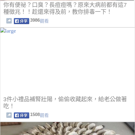
你有便祕？口臭？長痘痘嗎？原來大病前都有這7
種徵兆！！趁還來得及前，教你排毒一下！
3986
觀看
3件小禮品補腎壯陽，偷偷收藏起來，給老公做著
吃！
1508
觀看