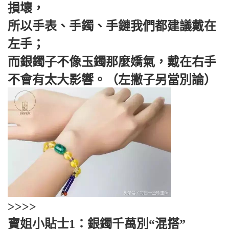
損壞，
所以手表、手鐲、手鏈我們都建議戴在
左手；
而銀鐲子不像玉鐲那麼嬌氣，戴在右手
不會有太大影響。（左撇子另當別論）
>>>>
寶姐小貼士1：銀鐲千萬別“混搭”