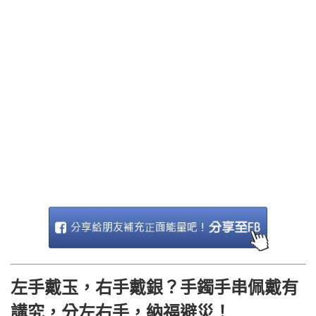
左手戴玉，右手戴銀？手鐲手串佩戴有
講究，分左右手，納福避災！