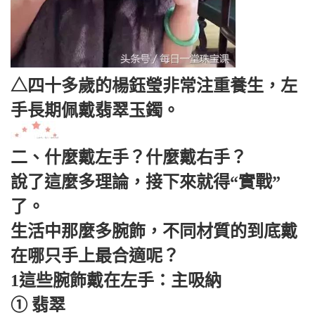
△四十多歲的楊鈺瑩非常注重養生，左
手長期佩戴翡翠玉鐲。
二、什麼戴左手？什麼戴右手？
說了這麼多理論，接下來就得“實戰”
了。
生活中那麼多腕飾，不同材質的到底戴
在哪只手上最合適呢？
1這些腕飾戴在左手：主吸納
① 翡翠