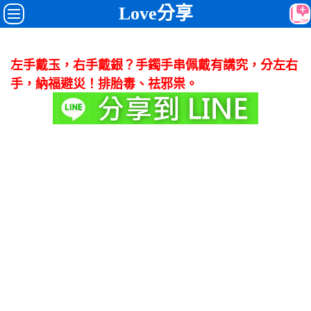
Love分享
左手戴玉，右手戴銀？手鐲手串佩戴有講究，分左右
手，納福避災！排胎毒、祛邪祟。