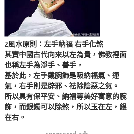
2風水原則：左手納福 右手化煞
其實中國古代向來以左為貴，佛教裡面
也稱左手為淨手、善手，
基於此，左手戴腕飾是吸納福氣、運
氣，右手則是辟邪、祛除陰惡之氣。
所以具有保平安、納福等美好寓意的腕
飾，而銀鐲可以除煞，所以玉在左，銀
在右。