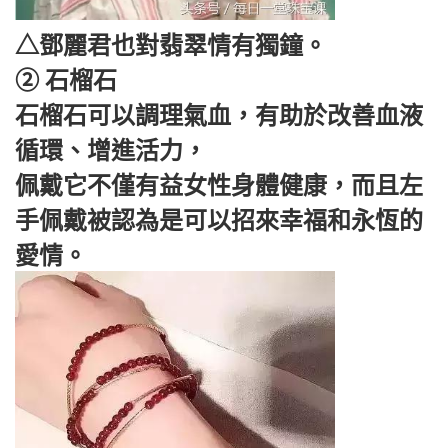
△鄧麗君也對翡翠情有獨鐘。
② 石榴石
石榴石可以調理氣血，有助於改善血液
循環、增進活力，
佩戴它不僅有益女性身體健康，而且左
手佩戴被認為是可以招來幸福和永恆的
愛情。