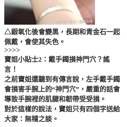
△銀氧化後會變黑，長期和青金石一起
佩戴，會使其失色。
>>>>
寶姐小貼士2：戴手鐲損神門穴？謠
言！
之前寶姐還聽到有傳言說，左手戴手鐲
會損害手腕上的“神門穴”，嚴重的話會
導致手腕裡的肌腱和韌帶受受損。
對於這樣的說法，寶姐只有四個字送給
大家：無稽之談。