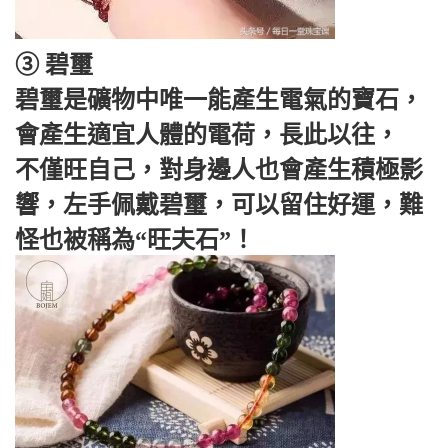
③ 碧璽
碧璽是礦物中唯一能產生電氣的寶石，
會產生適宜人體的電荷，長此以往，
不僅旺自己，對身邊人也會產生積極影
響，左手佩戴碧璽，可以留住好運，難
怪也被稱為“旺夫石”！