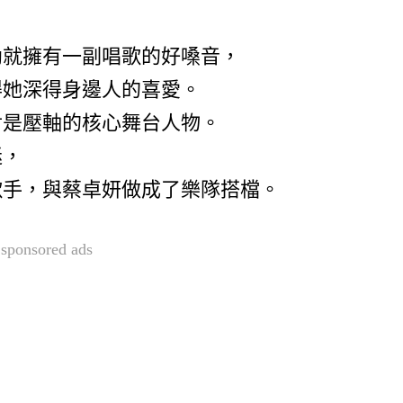
。
幼就擁有一副唱歌的好嗓音，
得她深得身邊人的喜愛。
對是壓軸的核心舞台人物。
迷，
歌手，與蔡卓妍做成了樂隊搭檔。
sponsored ads