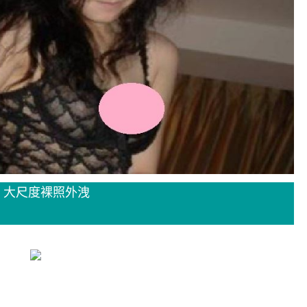
, 大尺度裸照外洩