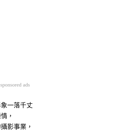
sponsored ads
形象一落千丈
鍾情，
的攝影事業，