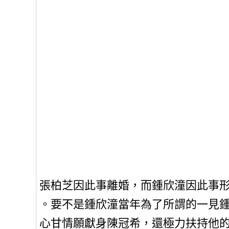
張柏芝因此事離婚，而鍾欣潼因此事
。要不是鍾欣潼當年為了所謂的一見
心甘情願獻身陳冠希，還極力扶持他