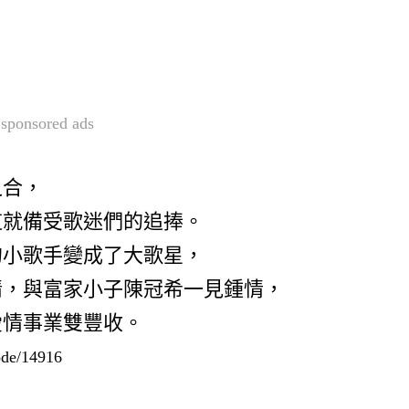
sponsored ads
之合，
道就備受歌迷們的追捧。
的小歌手變成了大歌星，
情，與富家小子陳冠希一見鍾情，
愛情事業雙豐收。
ode/14916