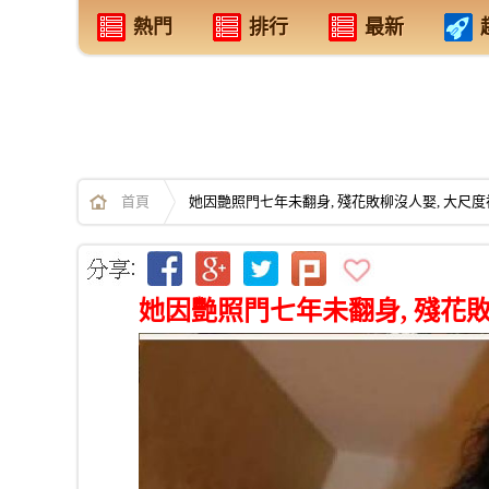
熱門
排行
最新
首頁
她因艷照門七年未翻身, 殘花敗柳沒人娶, 大尺
她因艷照門七年未翻身, 殘花