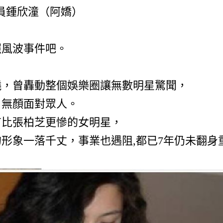
成員鍾欣潼（阿嬌）
，
照風波事件吧。
曉，曾轟動整個娛樂圈讓無數明星驚聞，
，無顏面對眾人。
有比張柏芝更慘的女明星，
形象一落千丈，事業也遇阻,都已7年仍未翻身