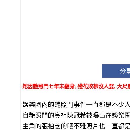
她因艷照門七年未翻身, 殘花敗柳沒人娶, 大
娛樂圈內的艷照門事件一直都是不少
自艷照門的鼻祖陳冠希被曝出在娛樂
主角的張柏芝的吧不雅照片也一直都