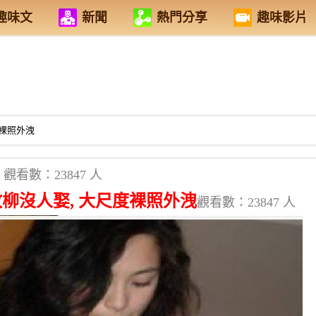
趣味文
新聞
熱門分享
趣味影片
度裸照外洩
觀看數：23847 人
敗柳沒人娶, 大尺度裸照外洩
觀看數：23847 人