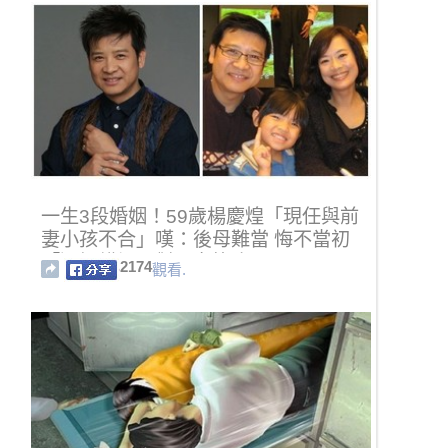
一生3段婚姻！59歲楊慶煌「現任與前
妻小孩不合」嘆：後母難當 悔不當初
「選擇錯誤」對子女愧疚
2174
觀看.