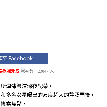
尺度裸照外洩
觀看數：23847 人
人所津津樂道深夜配菜，
圈和多名女星曝出的尺度超大的艷照門後，
是搜索焦點，