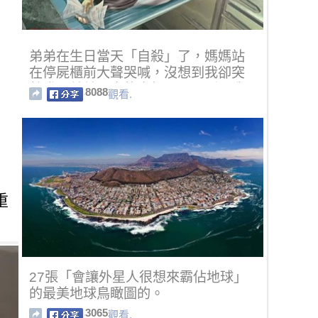
弟弟在生日當天「自殺」了，媽媽站
在停屍櫃前大聲哭喊，沒想到我卻突
然發現弟弟死去的真相．．．瞬間我
8088
觀看.
毛骨悚然，完全不敢直視身！
重
27張「會讓外星人很想來霸佔地球」
的最美地球鳥瞰圖的。
3065
觀看.