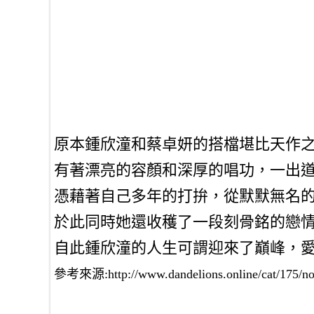
原本鍾欣潼和蔡卓妍的搭檔堪比天作
有著漂亮的容顏和深厚的唱功，一出
憑藉著自己多年的打拚，從默默無名
於此同時她還收穫了一段刻骨銘的戀
自此鍾欣潼的人生可謂迎來了巔峰，
參考來源:http://www.dandelions.online/cat/175/n