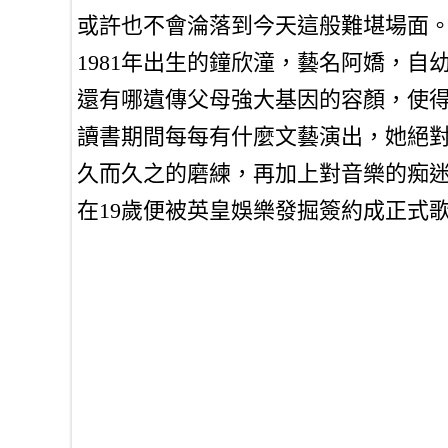
或許也不會淪落到今天這般難堪場面
1981年出生的鐘欣潼，藝名阿嬌，自
還有哪遺傳父母強大基因的容顏，使
讀書期間每每有什麼文藝演出，她絕
久而久之的磨練，再加上對音樂的痴
在19歲便被英皇娛樂發掘簽約成正式