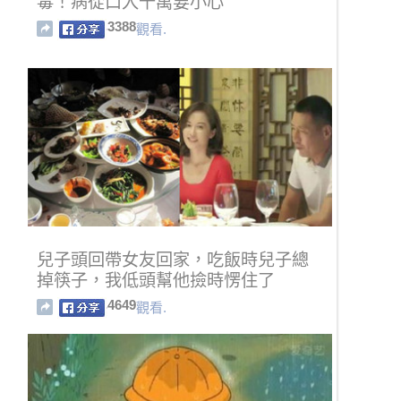
毒！病從口入千萬要小心
3388
觀看.
兒子頭回帶女友回家，吃飯時兒子總
掉筷子，我低頭幫他撿時愣住了
4649
觀看.