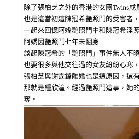
除了張柏芝之外的香港的女團Twins
也是這當初這陳冠希艷照門的受害者
一起來回憶阿嬌艷照門中和陳冠希淫
阿嬌因艷照門七年未翻身
談起陳冠希的「艷照門」事件無人不
也要很多與他交往過的女友紛紛心寒
張柏芝與謝霆鋒離婚也是這原因，還
那就是鍾欣潼。經過艷照門這事，她的
奪。