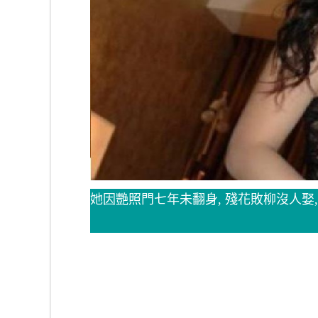
她因艷照門七年未翻身, 殘花敗柳沒人娶