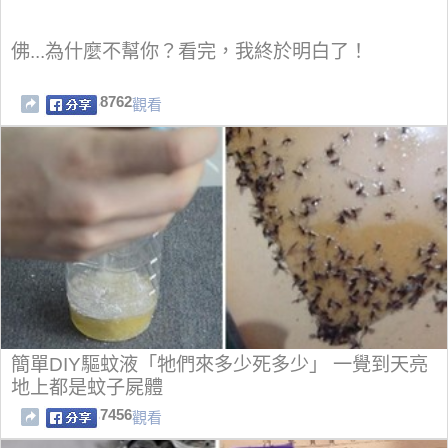
佛...為什麼不幫你？看完，我終於明白了！
8762
觀看
簡單DIY驅蚊液「牠們來多少死多少」 一覺到天亮
地上都是蚊子屍體
7456
觀看