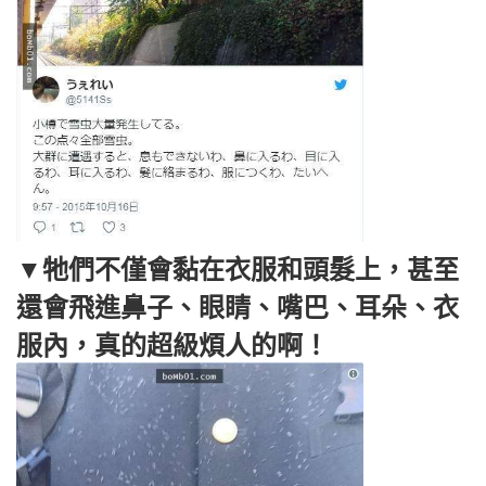
▼牠們不僅會黏在衣服和頭髮上，甚至
還會飛進鼻子、眼睛、嘴巴、耳朵、衣
服內，真的超級煩人的啊！