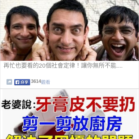
再忙也要看的20個社會定律！讓你無所不能....
3614
觀看