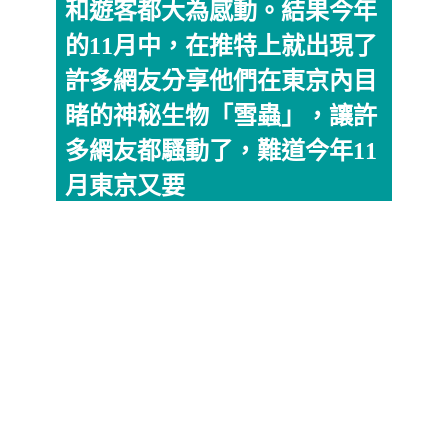
和遊客都大為感動。結果今年
的11月中，在推特上就出現了
許多網友分享他們在東京內目
睹的神秘生物「雪蟲」，讓許
多網友都騷動了，難道今年11
月東京又要