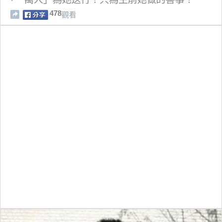
478
觀看