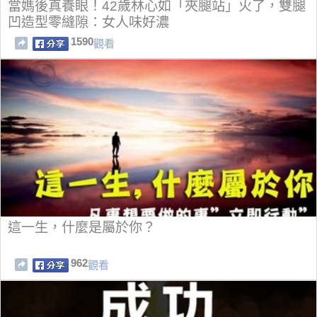
當媽後真養眼！42歲林心如「夾腿站」火了，雙腿
凹造型零縫隙：女人味好濃
1590
觀看
這一生，什麼是屬於你？
962
觀看