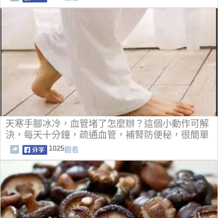
天寒手腳冰冷，血管堵了怎麼辦？這個小動作可解
決，每天十分鐘，疏通血管，補腎防便秘，很簡單
實用！！
1025
觀看