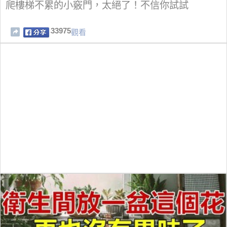
爬樓梯不累的小竅門，太絕了！不信你試試
33975
觀看