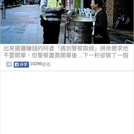
出來擺攤賺錢的阿婆「遇到警察取締」拼命懇求他
不要開單，但警察盡責開單後…下一秒卻做了一個
讓大家爆哭的舉動！
10296
觀看