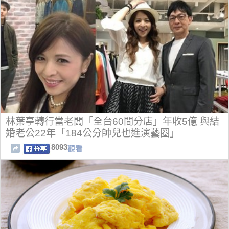
林葉亭轉行當老闆「全台60間分店」年收5億 與結
婚老公22年「184公分帥兒也進演藝圈」
8093
觀看