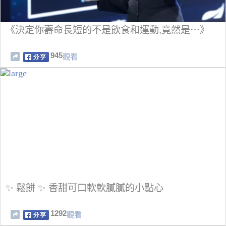
《決定你壽命長短的不是飲食和運動,竟然是⋯》
945
觀看
✨ 鬆餅 ✨ 香甜可口軟軟膩膩的小點心
1292
觀看