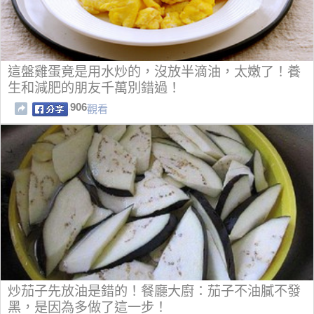
這盤雞蛋竟是用水炒的，沒放半滴油，太嫩了！養
生和減肥的朋友千萬別錯過！
906
觀看
炒茄子先放油是錯的！餐廳大廚：茄子不油膩不發
黑，是因為多做了這一步！