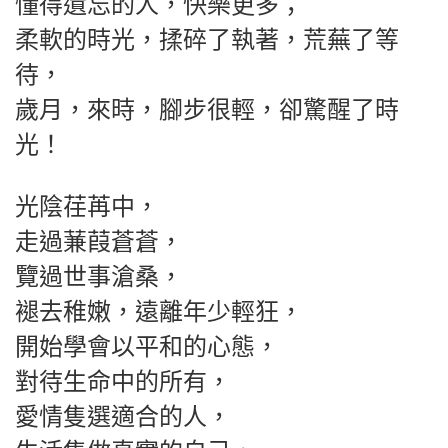
懂得遺忘的人，快樂更多；
柔軟的時光，揉碎了執著，荒蕪了等
待，
歲月，來時，腳步很輕，卻驚醒了時
光！
光陰荏苒中，
走過蒹葭蒼蒼，
覽過世事滄桑，
褪去稚嫩，遠離年少輕狂，
開始學會以平和的心態，
對待生命中的所有，
愛情隻選適合的人，