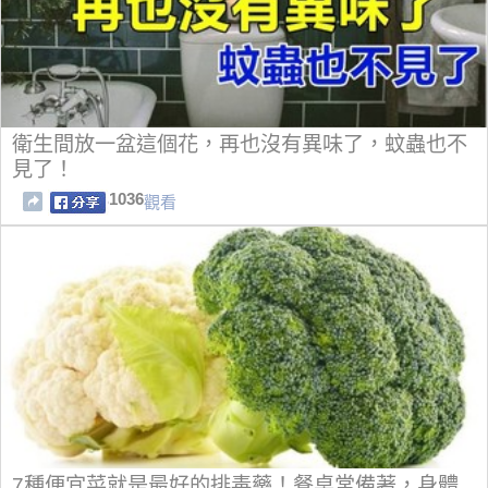
衛生間放一盆這個花，再也沒有異味了，蚊蟲也不
見了！
1036
觀看
7種便宜菜就是最好的排毒藥！餐桌常備著，身體