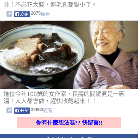
除！不必花大錢，連毛孔都變小了。
2075
觀看
這位今年106歲的女作家，長壽的關鍵竟是一碗
湯！人人都會做，趕快收藏起來！！
32883
觀看
你有什麼想法嗎?? 快留言!!