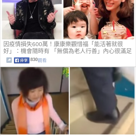
因疫情損失600萬！康康樂觀惜福「能活著就很
好」：機會隨時有 「無償為老人行善」內心很滿足
830
觀看