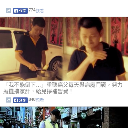
774
觀看
「我不能倒下…」重聽癌父每天與病魔鬥戰，努力
擺攤撐家計，給兒掙補習費！
840
觀看