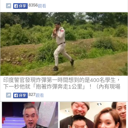
8356
觀看
印度警官發現炸彈第一時間想到的是400名學生，
下一秒他就「抱著炸彈奔走1公里」！（內有現場
影片）
827
觀看