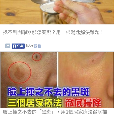
找不到開罐器那怎麼辦？用一根湯匙解決難題！
1857
觀看
臉上揮之不去的「黑斑」，用3個居家療法徹底掃