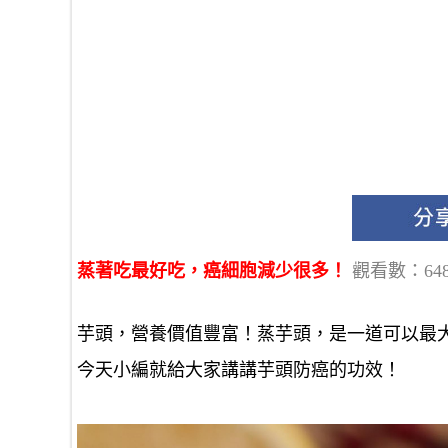
蒸著吃最好吃，癌細胞減少很多！
觀看數：648
芋頭，營養價值豐富！
蒸芋頭，是一道可以最
今天小編就給大家講講芋頭防癌的功效！