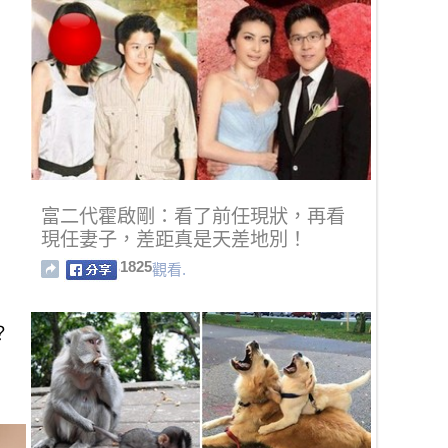
富二代霍啟剛：看了前任現狀，再看
現任妻子，差距真是天差地別！
1825
觀看.
？