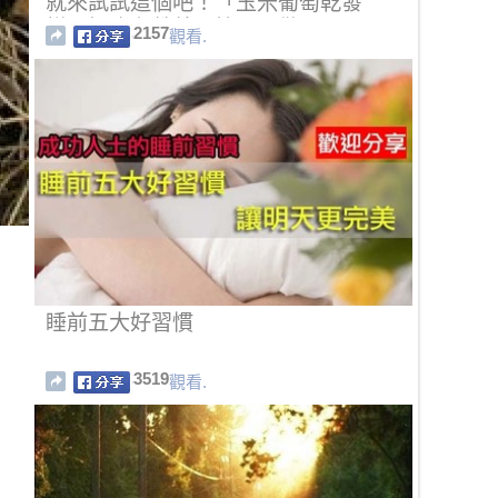
就來試試這個吧！「玉米葡萄乾發
糕」好吃有營養，簡單易做！
2157
觀看.
睡前五大好習慣
3519
觀看.