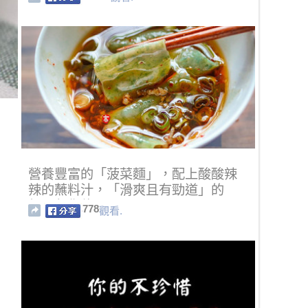
營養豐富的「菠菜麵」，配上酸酸辣
辣的蘸料汁，「滑爽且有勁道」的
麵，包你停不了口！
778
觀看.