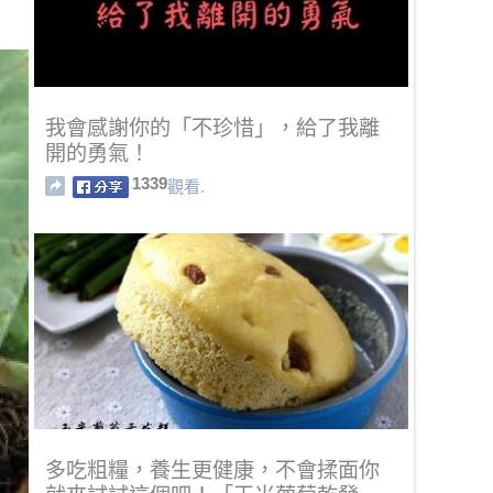
我會感謝你的「不珍惜」，給了我離
開的勇氣！
1339
觀看.
多吃粗糧，養生更健康，不會揉面你