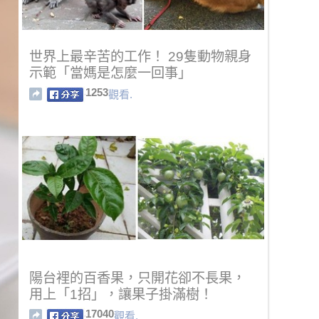
世界上最辛苦的工作！ 29隻動物親身
示範「當媽是怎麼一回事」
1253
觀看.
陽台裡的百香果，只開花卻不長果，
用上「1招」，讓果子掛滿樹！
17040
觀看.