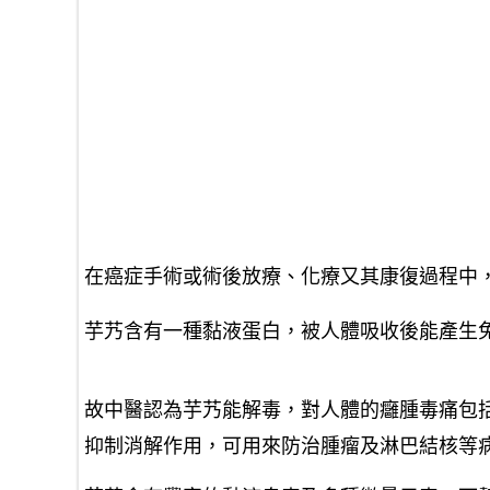
在癌症手術或術後放療、化療又其康復過程中
芋艿含有一種黏液蛋白，被人體吸收後能產生
故中醫認為芋艿能解毒，對人體的癰腫毒痛包
抑制消解
作用，可用來防治腫瘤及淋巴結核等