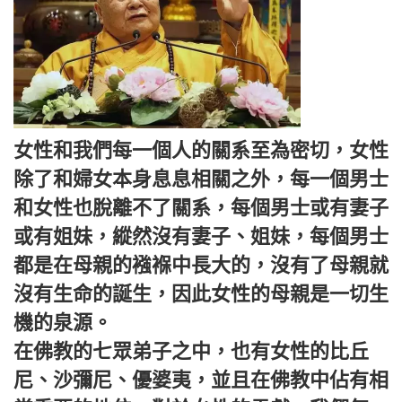
女性和我們每一個人的關系至為密切，女性
除了和婦女本身息息相關之外，每一個男士
和女性也脫離不了關系，每個男士或有妻子
或有姐妹，縱然沒有妻子、姐妹，每個男士
都是在母親的襁褓中長大的，沒有了母親就
沒有生命的誕生，因此女性的母親是一切生
機的泉源。
在佛教的七眾弟子之中，也有女性的比丘
尼、沙彌尼、優婆夷，並且在佛教中佔有相