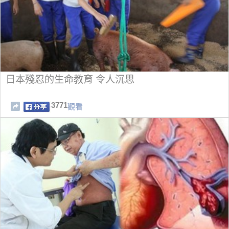
日本殘忍的生命教育 令人沉思
3771
觀看