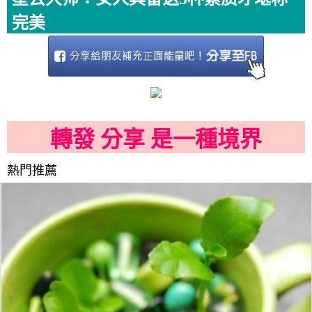
完美
轉發 分享 是一種境界
熱門推薦