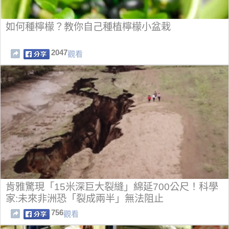
如何種檸檬？教你自己種植檸檬小盆栽
2047
觀看
肯雅驚現「15米深巨大裂縫」綿延700公尺！科學
家:未來非洲恐「裂成兩半」無法阻止
756
觀看