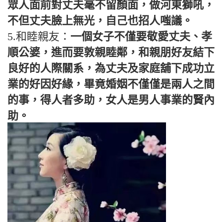
眾人面前對丈夫毫不留顏面，做河東獅吼，
不但丈夫臉上無光，自己也招人嗤議。
5.和睦親友：
一個女子不僅要敬愛丈夫、孝
順公婆，進而要敦親睦鄰，和親朋好友結下
良好的人際關系，為丈夫及家庭舖下成功立
業的好因好緣，畢竟婚姻不僅僅是兩人之間
的事，得人者多助，女人是男人事業的賢內
助。