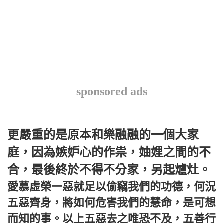
sponsored ads
更嚴重的是原本和樂融融的一個大家
庭，因為嫉妒心的作祟，妯娌之間的不
合，最後終於不得不分家，另起爐灶。
愛慕虛榮一惡就足以偷竊我們的功德，何況
五惡齊身，將如何危害我們的慧命，是可想
而知的事。以上五惡去之唯恐不及，五善行