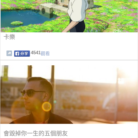
卡樂
4541
觀看
會毀掉你一生的五個朋友