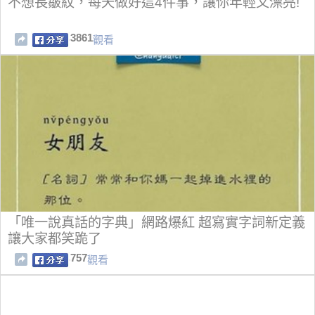
不想長皺紋，每天做好這4件事，讓你年輕又漂亮!
3861
觀看
「唯一說真話的字典」網路爆紅 超寫實字詞新定義
讓大家都笑跪了
757
觀看