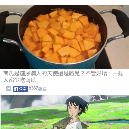
南瓜是糖尿病人的天使還是魔鬼？不管好壞，一類
人都少吃南瓜
9387
觀看