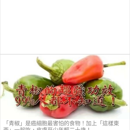
「青椒」是癌細胞最害怕的食物！加上「這樣東