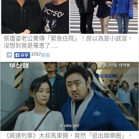
張瓊姿老公驚傳「緊急住院」！原以為是小感冒，
沒想到竟是罹患了.....
3767
觀看
《屍速列車》大叔馬東錫，竟然「退出娛樂圈」，