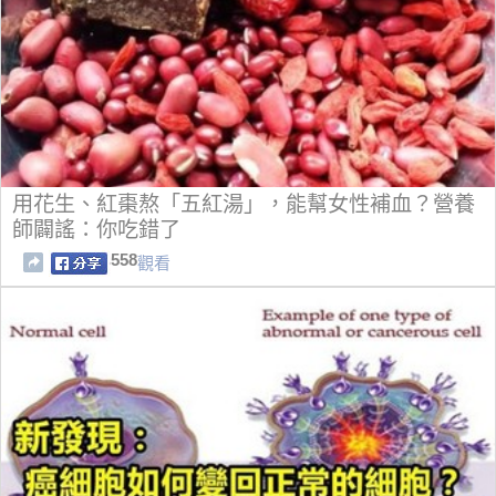
用花生、紅棗熬「五紅湯」，能幫女性補血？營養
師闢謠：你吃錯了
558
觀看