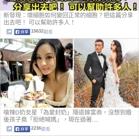
新發現：壞細胞如何變回正常的細胞？把這篇分享
出去吧！ 可以幫助許多人！
15632
觀看
嗆辣D奶女星「為愛封奶」隱退嫁富商，沒想到婚
後孩子竟「拒絕喊媽」，現在過著....
2236
觀看