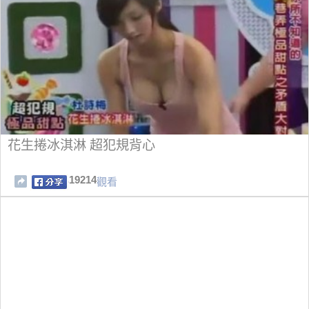
花生捲冰淇淋 超犯規背心
19214
觀看