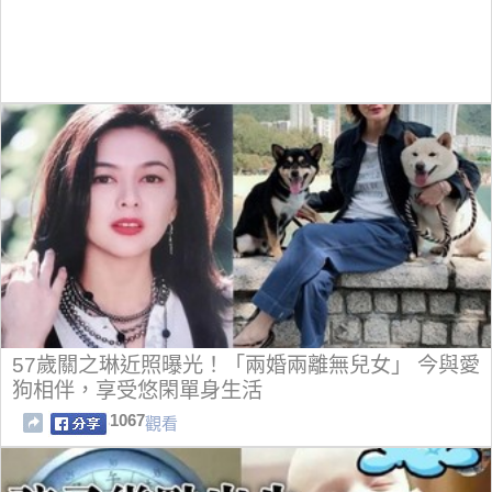
57歲關之琳近照曝光！「兩婚兩離無兒女」 今與愛
狗相伴，享受悠閑單身生活
1067
觀看