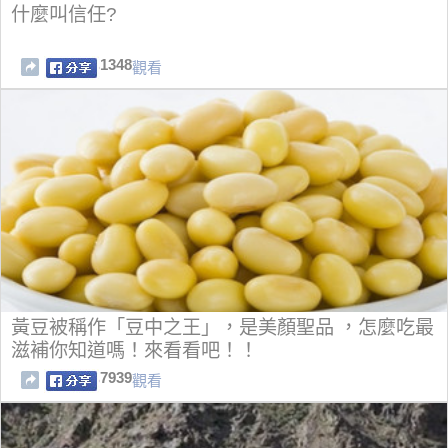
什麼叫信任?
1348
觀看
黃豆被稱作「豆中之王」，是美顏聖品 ，怎麼吃最
滋補你知道嗎！來看看吧！！
7939
觀看