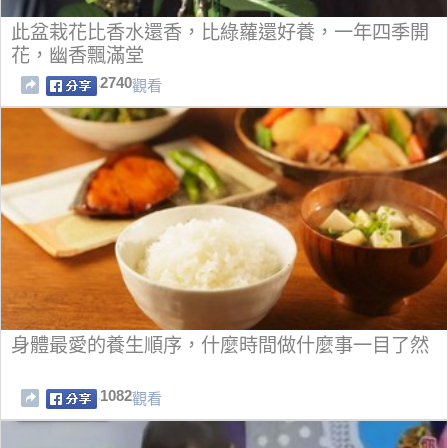
此盆栽花比香水還香，比綠蘿還好養，一年四季開
花，幽香飄滿堂
2740
觀看
身體最愛的養生順序，什麼時間做什麼事一目了然
1082
觀看