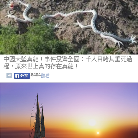
中國天墜真龍！事件震驚全國：千人目睹其垂死過
程，原來世上真的存在真龍！
6404
觀看