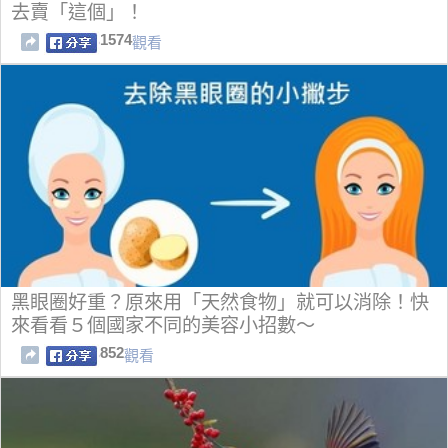
去賣「這個」！
1574
觀看
黑眼圈好重？原來用「天然食物」就可以消除！快
來看看５個國家不同的美容小招數～
852
觀看