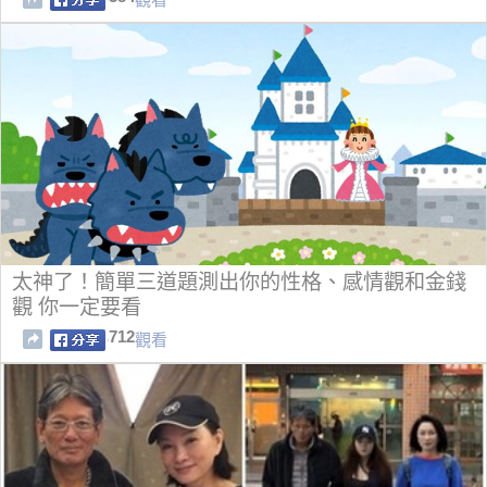
太神了！簡單三道題測出你的性格、感情觀和金錢
觀 你一定要看
712
觀看