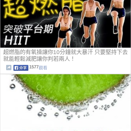
超燃脂的有氧操讓你10分鐘就大暴汗 只要堅持下去
就能輕鬆減肥讓你判若兩人！
1577
觀看