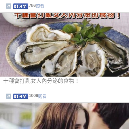
786
觀看
十種會打亂女人內分泌的食物！
1006
觀看