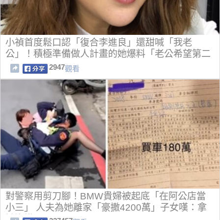
小禎首度鬆口認「復合李進良」還甜喊「我老
公」！積極準備做人計畫的她爆料「老公希望第二
胎是...」
2947
觀看
對警察用剪刀腳！BMW貴婦被起底「在阿公店當
小三」 人夫為她離家「豪撒4200萬」子女嘆：拿
她沒轍