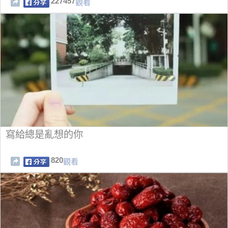
227457
觀看
寫給總是亂想的你
820
觀看