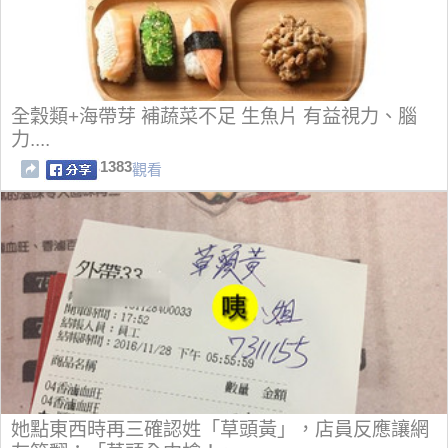
全穀類+海帶芽 補蔬菜不足 生魚片 有益視力、腦
力....
1383
觀看
她點東西時再三確認姓「草頭黃」，店員反應讓網