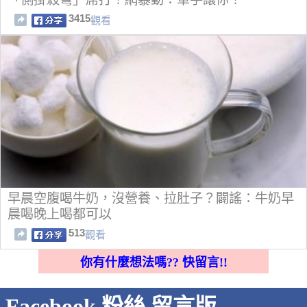
3415
觀看
早晨空腹喝牛奶，沒營養、拉肚子？闢謠：牛奶早
晨喝晚上喝都可以
513
觀看
你有什麼想法嗎?? 快留言!!
Facebook 粉絲 留言版