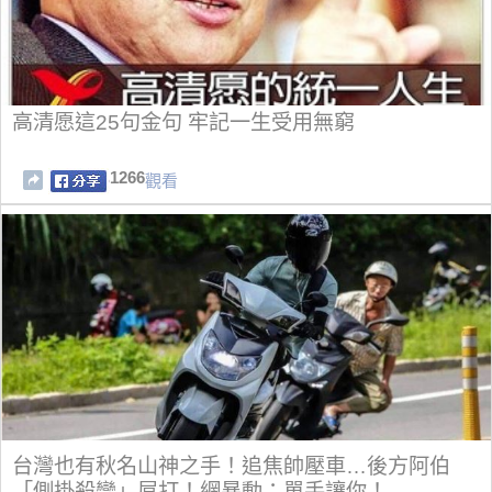
高清愿這25句金句 牢記一生受用無窮
1266
觀看
台灣也有秋名山神之手！追焦帥壓車…後方阿伯
「側掛殺彎」屌打！網暴動：單手讓你！