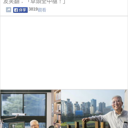
友笑翻：「草頭全中槍！」
3819
觀看