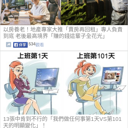
以房養老！地產專家大推「賣房再回租」專人負責
到底 老後最高境界「賺的錢這輩子全花光」
534
觀看
13張中肯到不行的「我們做任何事第1天VS第101
天的明顯變化」！