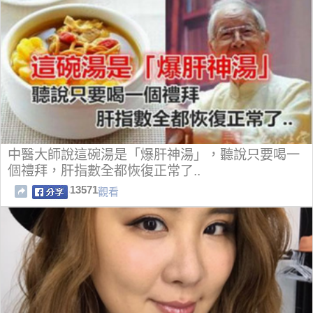
中醫大師說這碗湯是「爆肝神湯」，聽說只要喝一
個禮拜，肝指數全都恢復正常了..
13571
觀看