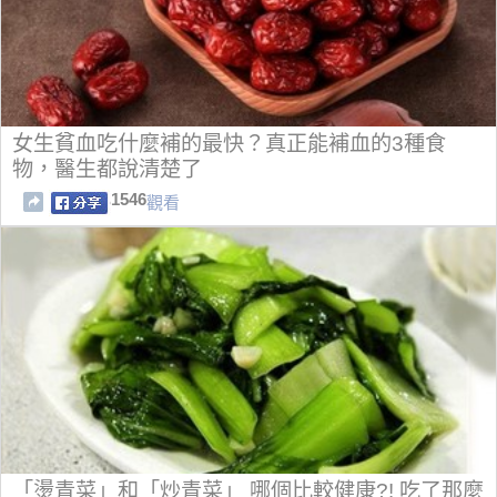
女生貧血吃什麼補的最快？真正能補血的3種食
物，醫生都說清楚了
1546
觀看
「燙青菜」和「炒青菜」 哪個比較健康?! 吃了那麼