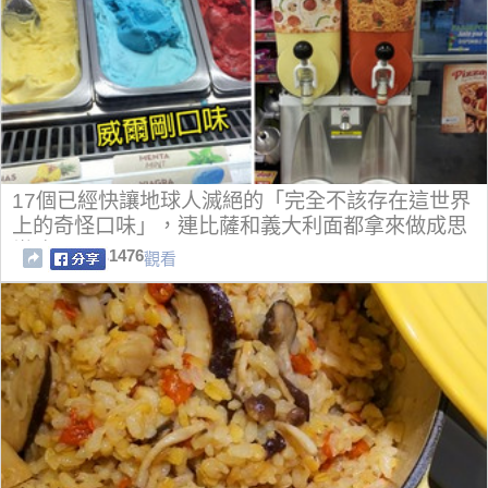
17個已經快讓地球人滅絕的「完全不該存在這世界
上的奇怪口味」，連比薩和義大利面都拿來做成思
樂冰？！
1476
觀看