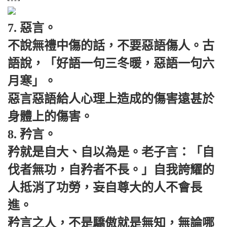
7. 惡言。
不說無禮中傷的話，不要惡語傷人。古
語說，「好語一句三冬暖，惡語一句六
月寒」。
惡言惡語給人心理上造成的傷害遠甚於
身體上的傷害。
8. 矜言。
矜就是自大、自以為是。老子言：「自
伐者無功，自矜者不長。」自我誇耀的
人抵消了功勞，妄自尊大的人不會長
進。
矜言之人，不是驕傲就是無知，無論哪