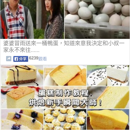
婆婆冒雨送來一桶鴨蛋，知道來意我決定和小叔一
家永不來往......
6239
觀看