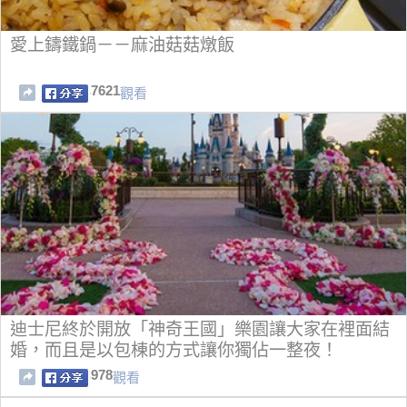
愛上鑄鐵鍋－－麻油菇菇燉飯
7621
觀看
迪士尼終於開放「神奇王國」樂園讓大家在裡面結
婚，而且是以包棟的方式讓你獨佔一整夜！
978
觀看