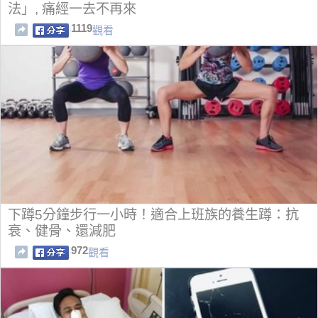
法」, 痛經一去不再來
1119
觀看
下蹲5分鐘步行一小時！適合上班族的養生蹲：抗
衰、健骨、還減肥
972
觀看