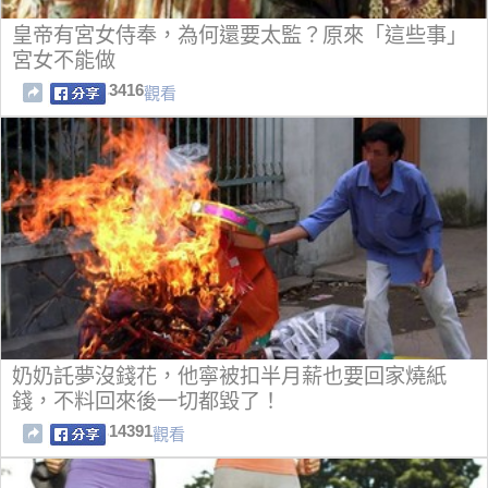
皇帝有宮女侍奉，為何還要太監？原來「這些事」
宮女不能做
3416
觀看
奶奶託夢沒錢花，他寧被扣半月薪也要回家燒紙
錢，不料回來後一切都毀了！
14391
觀看