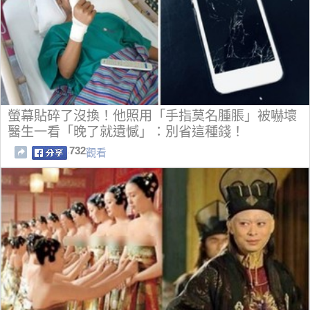
螢幕貼碎了沒換！他照用「手指莫名腫脹」被嚇壞
醫生一看「晚了就遺憾」：別省這種錢！
732
觀看