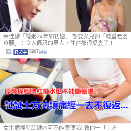
蔡佳麟「婚姻24年如初戀」 想要女兒卻「尊重老婆
意願」：令人佩服的男人，往往都很愛妻子！
5267
觀看
女生痛經時紅糖水可不能隨便喝! 教你一「土方