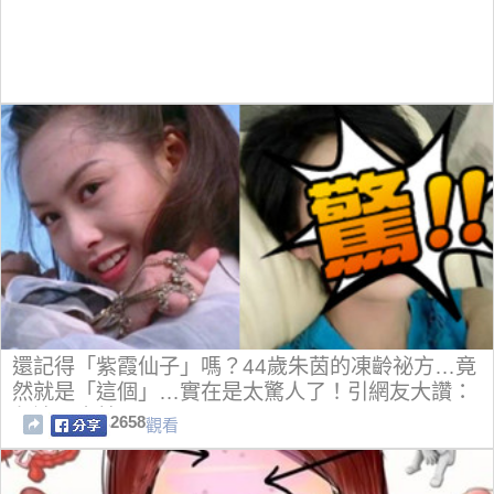
還記得「紫霞仙子」嗎？44歲朱茵的凍齡祕方…竟
然就是「這個」…實在是太驚人了！引網友大讚：
永遠那麼美！
2658
觀看