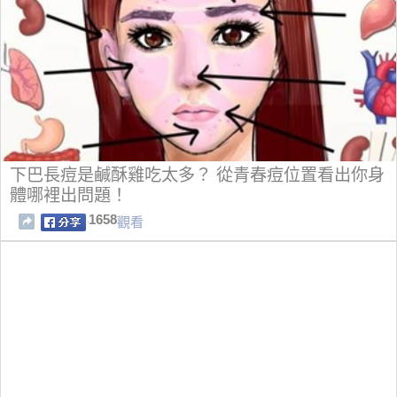
下巴長痘是鹹酥雞吃太多？ 從青春痘位置看出你身
體哪裡出問題！
1658
觀看