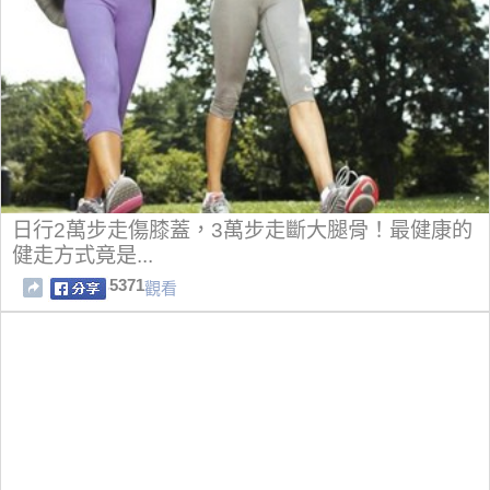
日行2萬步走傷膝蓋，3萬步走斷大腿骨！最健康的
健走方式竟是...
5371
觀看