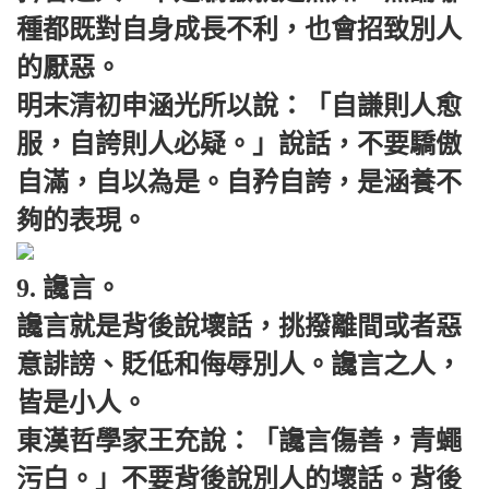
種都既對自身成長不利，也會招致別人
的厭惡。
明末清初申涵光所以說：「自謙則人愈
服，自誇則人必疑。」說話，不要驕傲
自滿，自以為是。自矜自誇，是涵養不
夠的表現。
9. 讒言。
讒言就是背後說壞話，挑撥離間或者惡
意誹謗、貶低和侮辱別人。讒言之人，
皆是小人。
東漢哲學家王充說：「讒言傷善，青蠅
污白。」不要背後說別人的壞話。背後