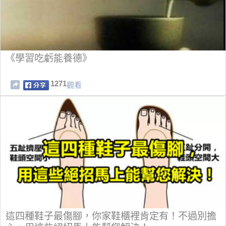
《學習吃虧能養德》
1271
觀看
這四種鞋子最傷腳，你家鞋櫃裡肯定有！不過別擔