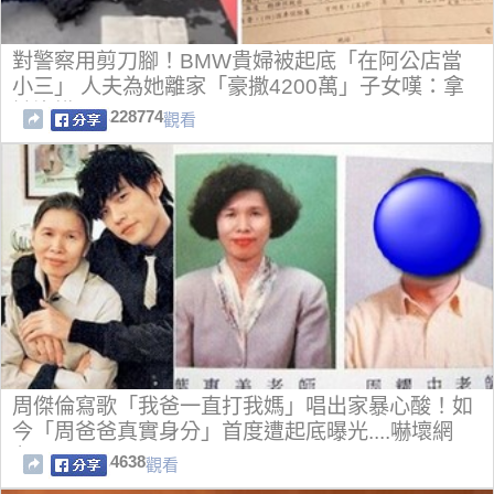
對警察用剪刀腳！BMW貴婦被起底「在阿公店當
小三」 人夫為她離家「豪撒4200萬」子女嘆：拿
她沒轍
228774
觀看
周傑倫寫歌「我爸一直打我媽」唱出家暴心酸！如
今「周爸爸真實身分」首度遭起底曝光....嚇壞網
友！
4638
觀看