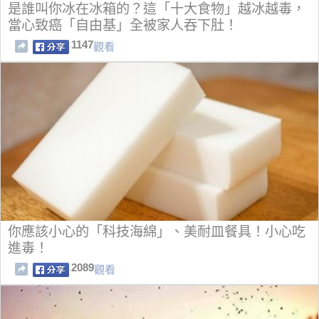
是誰叫你冰在冰箱的？這「十大食物」越冰越毒，
當心致癌「自由基」全被家人吞下肚！
1147
觀看
你應該小心的「科技海綿」、美耐皿餐具！小心吃
進毒！
2089
觀看