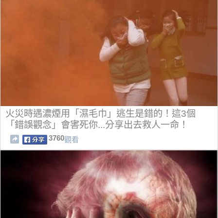
火災時遇濃煙用「濕毛巾」逃生是錯的！這3個
「錯誤觀念」會害死你...分享出去救人一命！
3760
觀看