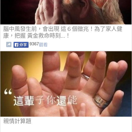
腦中風發生前，會出現 這６個徵兆！為了家人健
康，把握 黃金救命時刻...！
9367
觀看
親情計算題