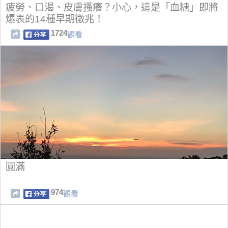
疲勞、口渴、皮膚搔癢？小心，這是「血糖」即將
爆表的14種早期徵兆！
1724
觀看
圓滿
974
觀看