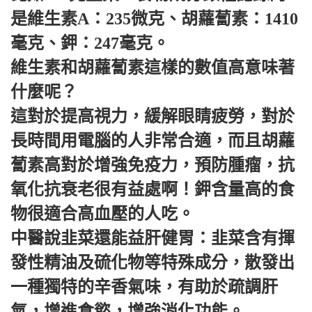
是維生素A：235微克、胡蘿蔔素：1410
毫克、鉀：247毫克。
維生素和胡蘿蔔素這樣的數值高意味著
什麼呢？
這對於提高視力，緩解眼睛疲勞，對於
長時間用電腦的人非常合適，而且胡蘿
蔔素高對於增強免疫力，預防腫瘤，抗
氧化抗衰老很有益處啊！鉀含量高的食
物很適合高血壓的人吃。
中醫說韭菜還能益肝健胃：韭菜含有揮
發性精油及硫化物等特殊成分，散發出
一種獨特的辛香氣味，有助於疏調肝
氣，增進食慾，增強消化功能。