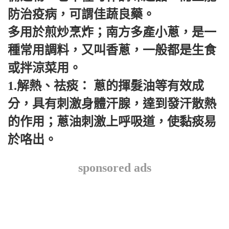
防治疫病，可謂佳蔬良藥。
多用於煎炒烹炸；南方多產小蔥，是一
種常用調料，又叫香蔥，一般都是生食
或拌涼菜用。
1.解熱、祛痰： 蔥的揮髮油等有效成
分，具有刺激身體汗腺，達到發汗散熱
的作用；蔥油刺激上呼吸道，使黏痰易
於咯出。
sponsored ads