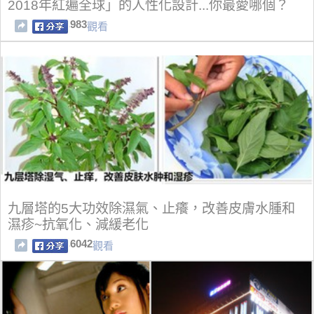
2018年紅遍全球」的人性化設計...你最愛哪個？
983
觀看
九層塔的5大功效除濕氣、止癢，改善皮膚水腫和
濕疹~抗氧化、減緩老化
6042
觀看