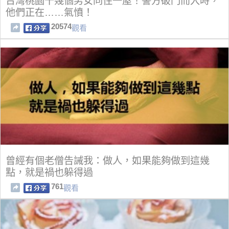
台灣桃園十幾個男女同住一屋！警方破門而入時，
他們正在……氣憤！
20574
觀看
曾經有個老僧告誡我：做人，如果能夠做到這幾
點，就是禍也躲得過
761
觀看