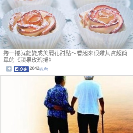
捲一捲就能變成美麗花甜點～看起來很難其實超簡
單的《蘋果玫瑰捲》
2842
觀看