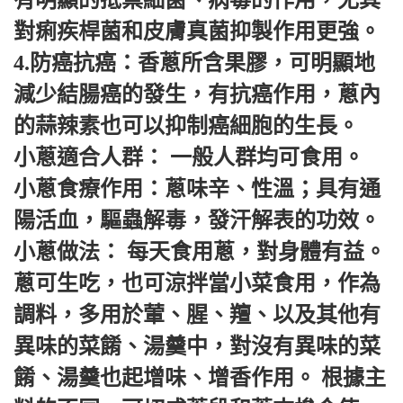
對痢疾桿菌和皮膚真菌抑製作用更強。
4.防癌抗癌：香蔥所含果膠，可明顯地
減少結腸癌的發生，有抗癌作用，蔥內
的蒜辣素也可以抑制癌細胞的生長。
小蔥適合人群： 一般人群均可食用。
小蔥食療作用：蔥味辛、性溫；具有通
陽活血，驅蟲解毒，發汗解表的功效。
小蔥做法： 每天食用蔥，對身體有益。
蔥可生吃，也可涼拌當小菜食用，作為
調料，多用於葷、腥、羶、以及其他有
異味的菜餚、湯羹中，對沒有異味的菜
餚、湯羹也起增味、增香作用。 根據主