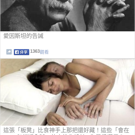
愛因斯坦的告誡
1363
觀看
這張「板凳」比食神手上那把還好藏！這些「會在