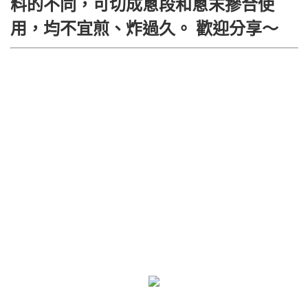
料的不同，可切成蔥段和蔥末摻合使
用，均不宜煎、炸過久。 歡迎分享～