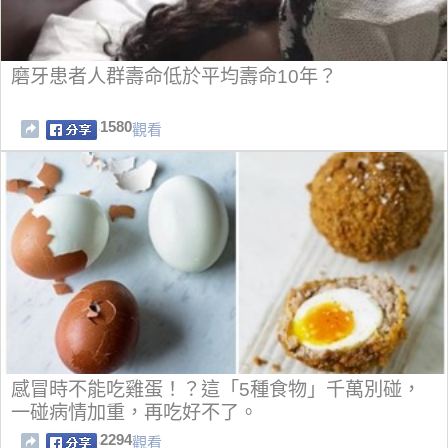
磨牙患者人群壽命低於平均壽命10年？
1580
觀看
感冒時不能吃雞蛋！？這「5種食物」千萬別碰，
一碰病情加重，再吃好不了。
2294
觀看