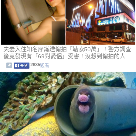
夫妻入住知名摩鐵遭偷拍「勒索50萬」！警方調查
後竟發現有「69對愛侶」受害！沒想到偷拍的人
竟…
2835
觀看