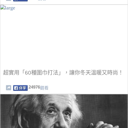
超實用「60種圍巾打法」，讓你冬天溫暖又時尚！
24976
觀看