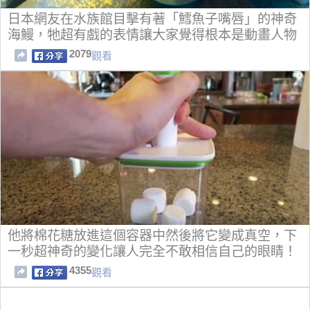
日本網友在水族館目擊有著「鱈魚子嘴唇」的神奇
海鰻，牠超有戲的表情讓大家覺得根本是動畫人物
啊！
2079
觀看
他將棉花糖放進這個容器中然後將它變成真空，下
一秒超神奇的變化讓人完全不敢相信自己的眼睛！
4355
觀看