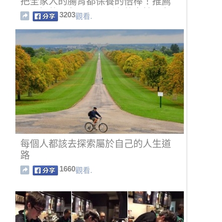
把全家人的腸胃都保養的倍棒！推薦
胃不好的朋友，以及所有的女性朋友
3203
觀看.
都試一試！
每個人都該去探索屬於自己的人生道
路
1660
觀看.