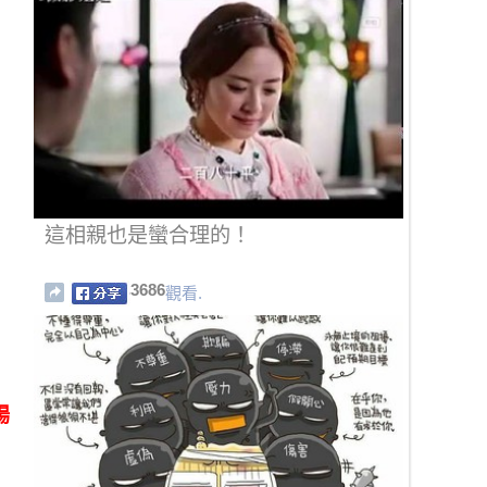
這相親也是蠻合理的！
3686
觀看.
場