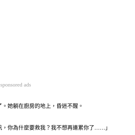
sponsored ads
了。她躺在廚房的地上，昏迷不醒。
帆，你為什麼要救我？我不想再連累你了……」