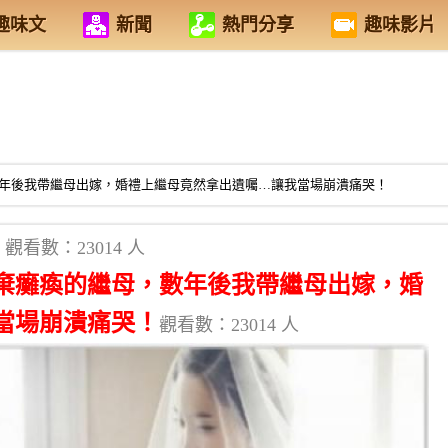
趣味文
新聞
熱門分享
趣味影片
年後我帶繼母出嫁，婚禮上繼母竟然拿出遺囑…讓我當場崩潰痛哭！
觀看數：23014 人
棄癱瘓的繼母，數年後我帶繼母出嫁，婚
當場崩潰痛哭！
觀看數：23014 人