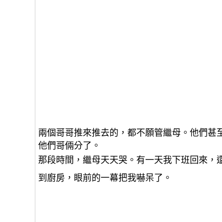
兩個哥哥推來推去的，都不願管繼母。他們甚
他們哥倆分了。
那段時間，繼母天天哭。有一天我下班回來，
到廚房，眼前的一幕把我嚇呆了。