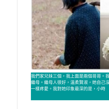
我們家兄妹三個，我上面是兩個哥哥。我
繼母。繼母人很好，溫柔賢淑，她自己
一樣疼愛。我對她印象最深的是，小時