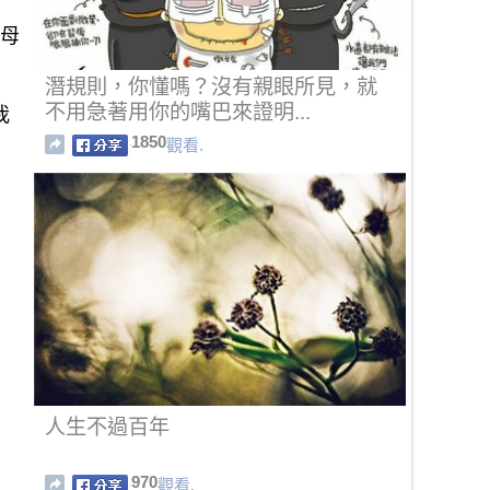
繼母
潛規則，你懂嗎？沒有親眼所見，就
不用急著用你的嘴巴來證明...
我
1850
觀看.
人生不過百年
970
觀看.