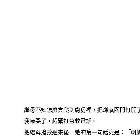
繼母不知怎麼竟爬到廚房裡，把煤氣閥門打開
我嚇哭了，趕緊打急救電話。
把繼母搶救過來後，她的第一句話竟是：「帆