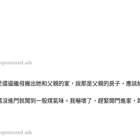
sponsored ads
至還逼繼母搬出她和父親的家，說那是父親的房子，應該
還沒進門就聞到一股煤氣味。我嚇壞了，趕緊開門進家，
sponsored ads