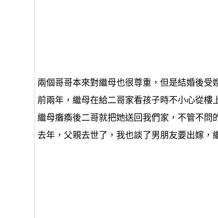
兩個哥哥本來對繼母也很尊重，但是結婚後受
前兩年，繼母在給二哥家看孩子時不小心從樓
繼母癱瘓後二哥就把她送回我們家，不管不問
去年，父親去世了，我也談了男朋友要出嫁，