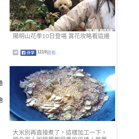
陽明山花季10日登場 賞花攻略看這邊
1119
觀看.
給
跑
大米別再直接煮了，這樣加工一下，