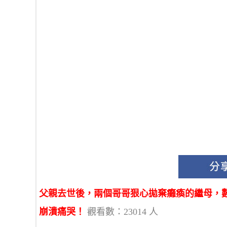
父親去世後，兩個哥哥狠心拋棄癱瘓的繼母，
崩潰痛哭！
觀看數：23014 人