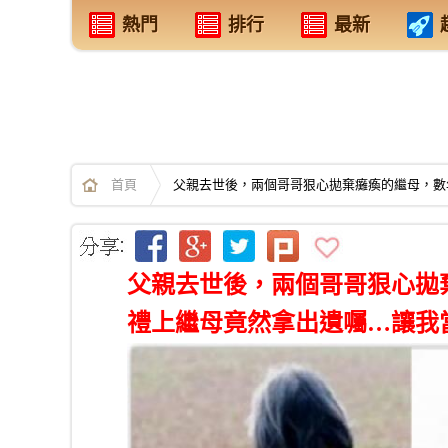
熱門
排行
最新
首頁
父親去世後，兩個哥哥狠心拋棄癱瘓的繼母，數
父親去世後，兩個哥哥狠心拋
禮上繼母竟然拿出遺囑…讓我