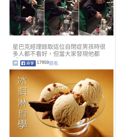
星巴克經理錄取這位自閉症男孩時很
多人都不看好，但當大家發現他都
「這樣泡咖啡」就直呼撿到寶了！
17959
觀看.