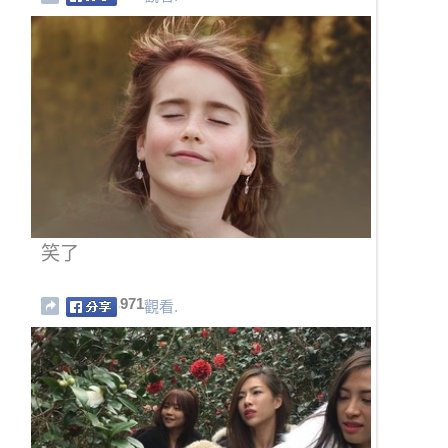
笑了
971
觀看.