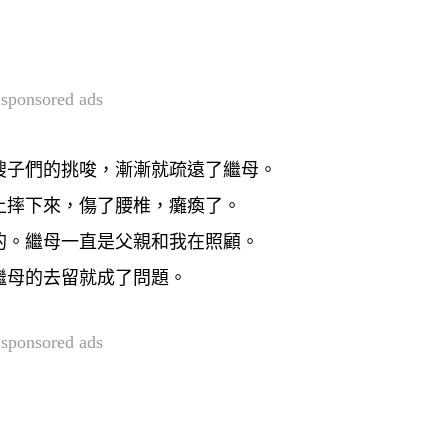
sponsored ads
嫂子們的挑唆，漸漸就疏遠了繼母。
上摔下來，傷了腰椎，癱瘓了。
的。繼母一直是父親和我在照顧。
繼母的去留就成了問題。
sponsored ads