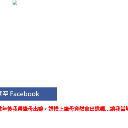
數年後我帶繼母出嫁，婚禮上繼母竟然拿出遺囑…讓我當