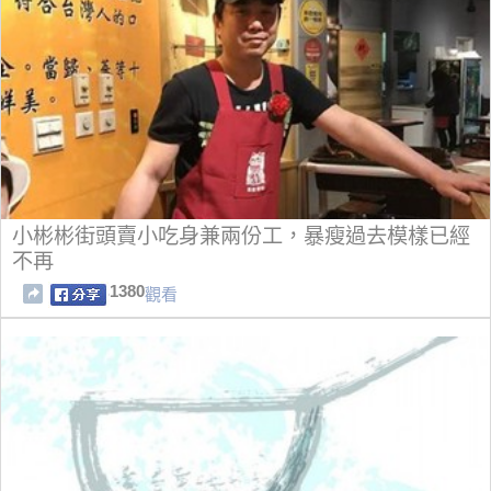
小彬彬街頭賣小吃身兼兩份工，暴瘦過去模樣已經
不再
1380
觀看