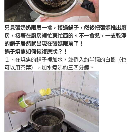
只見張奶奶眼眉一挑，接過鍋子，然後把張媽推出廚
房，接著在廚房裡忙東忙西的。不一會兒，一支乾淨
的鍋子居然就出現在張媽眼前了！
鍋子燒焦如何恢復原狀？！
１、在燒焦的鍋子裡加水，並倒入約半碗的白醋（也
可以用茶葉），加水煮沸約三四分鐘。