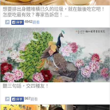
想要排出身體堆積已久的垃圾，就在飯後吃它吧！
怎麼吃最有效？專家告訴您！ ...
4942
觀看
聽三句話，交四種友！
967
觀看