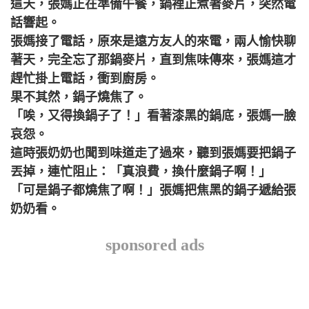
這天，張媽正在準備午餐，鍋裡正煮著麥片，突然電
話響起。
張媽接了電話，原來是遠方友人的來電，兩人愉快聊
著天，完全忘了那鍋麥片，直到焦味傳來，張媽這才
趕忙掛上電話，衝到廚房。
果不其然，鍋子燒焦了。
「唉，又得換鍋子了！」看著漆黑的鍋底，張媽一臉
哀怨。
這時張奶奶也聞到味道走了過來，聽到張媽要把鍋子
丟掉，連忙阻止：「真浪費，換什麼鍋子啊！」
「可是鍋子都燒焦了啊！」張媽把焦黑的鍋子遞給張
奶奶看。
sponsored ads