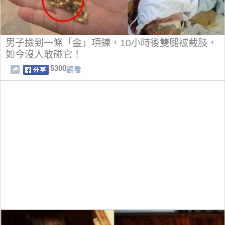
男子撿到一條「金」項鍊，10小時後雙腿被截肢，
如今沒人敢碰它！
5300
觀看