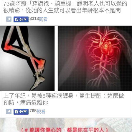
73歲阿嬤「穿旗袍、騎重機」證明老人也可以過的
很精彩，從她的人生就可以看出年齡根本不是問
題！
3313
觀看
上了年紀，易被8種疾病纏身，醫生提醒：這麼做
預防，病痛遠離你
765
觀看