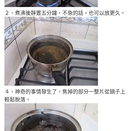
２
、煮沸後靜置五分鐘，不急的話，也可以放更久。
４、神奇的事情發生了，焦掉的部分一整片從鍋子上
輕鬆脫落。