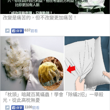
改變是痛苦的，但不改變更加痛苦！
637
觀看
「枕頭」暗藏百萬蟎蟲！學會「除蟎2招」一舉殺
光，從此高枕無憂
1100
觀看