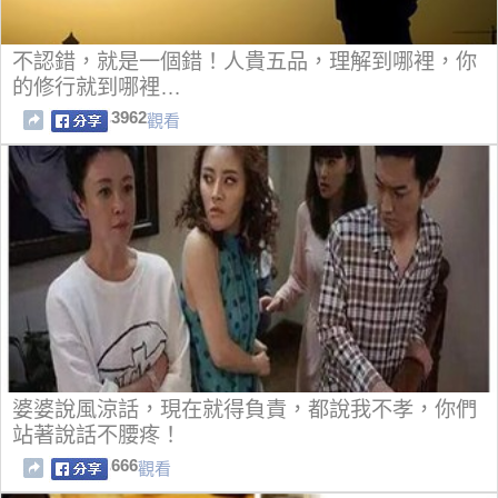
不認錯，就是一個錯！人貴五品，理解到哪裡，你
的修行就到哪裡…
3962
觀看
婆婆說風涼話，現在就得負責，都說我不孝，你們
站著說話不腰疼！
666
觀看