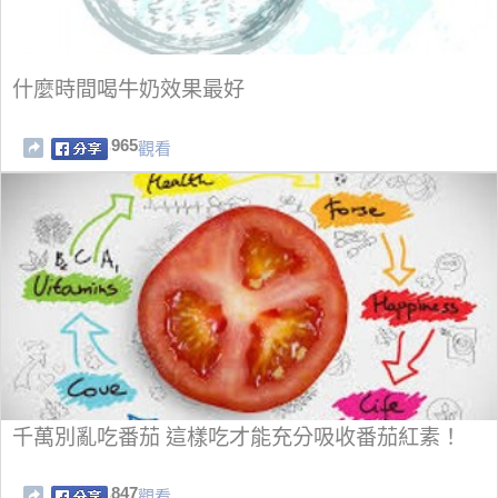
什麼時間喝牛奶效果最好
965
觀看
千萬別亂吃番茄 這樣吃才能充分吸收番茄紅素！
847
觀看