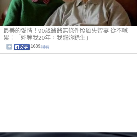
最美的愛情！90歲爺爺無條件照顧失智妻 從不喊
累：「妳等我20年，我寵妳餘生」
1639
觀看