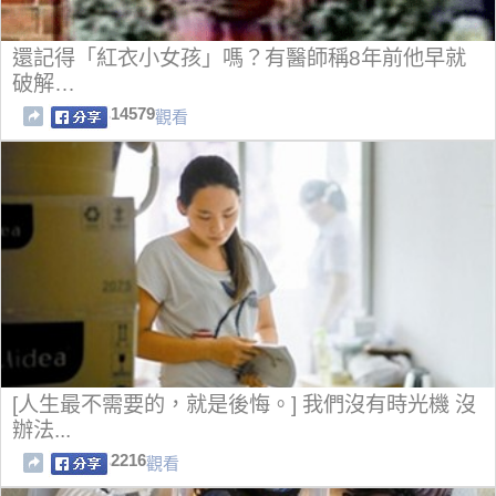
還記得「紅衣小女孩」嗎？有醫師稱8年前他早就
破解…
14579
觀看
[人生最不需要的，就是後悔。] 我們沒有時光機 沒
辦法...
2216
觀看