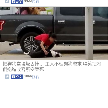
4422
觀看
把狗狗當垃圾丟掉… 主人不理狗狗懇求 嘻笑把牠
們送進收容所安樂死
1066
觀看