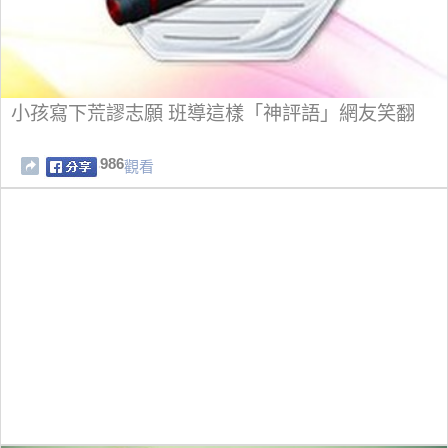
小孩寫下荒謬志願 班導這樣「神評語」網友笑翻
986
觀看