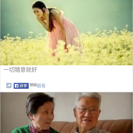
一切隨意就好
956
觀看