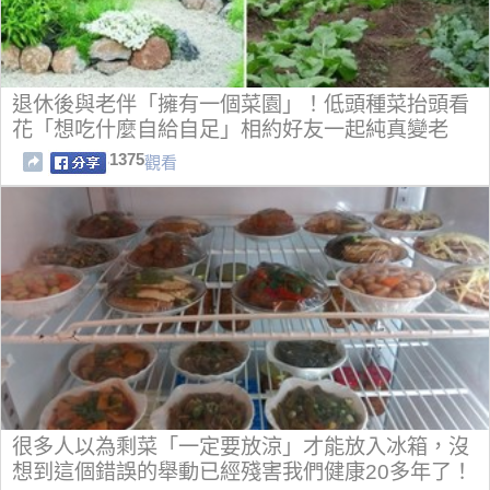
退休後與老伴「擁有一個菜園」！低頭種菜抬頭看
花「想吃什麼自給自足」相約好友一起純真變老
1375
觀看
很多人以為剩菜「一定要放涼」才能放入冰箱，沒
想到這個錯誤的舉動已經殘害我們健康20多年了！