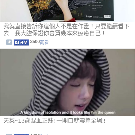
我就直接告訴你這個人不是在作畫！只要繼續看下
去…我大膽保證你會買幾本來療癒自己！
3500
觀看
天菜~13歲混血正妹! 一開口就震驚全場!!