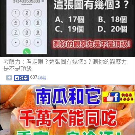
考眼力：看走眼？這張圖有幾個3？測你的觀察力
是不是頂級
637
觀看