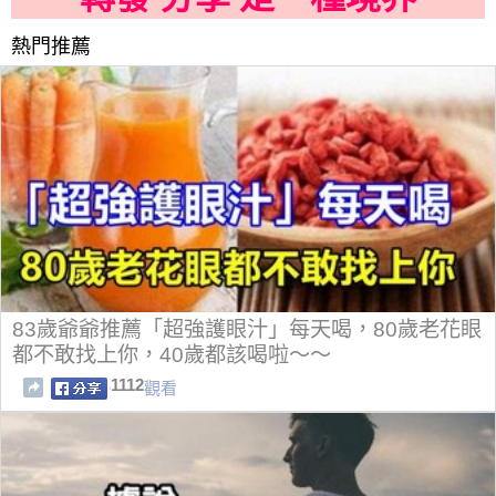
熱門推薦
83歲爺爺推薦「超強護眼汁」每天喝，80歲老花眼
都不敢找上你，40歲都該喝啦～～
1112
觀看