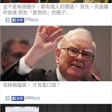
並不是每個圈子，都有融入的價值！ 首先，先遠離
你身邊 那些「愛抱怨」的圈子…
770
觀看
戒掉窮腦袋， 才有富口袋！
1164
觀看