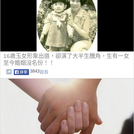
16歲玉女形象出道，卻演了大半生醜角，生有一女
至今婚姻沒名份！！
3843
觀看