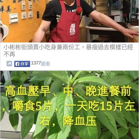
小彬彬街頭賣小吃身兼兩份工，暴瘦過去模樣已經
不再
1377
觀看