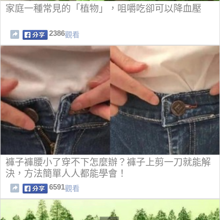
家庭一種常見的「植物」，咀嚼吃卻可以降血壓
2386
觀看
褲子褲腰小了穿不下怎麼辦？褲子上剪一刀就能解
決，方法簡單人人都能學會！
6591
觀看