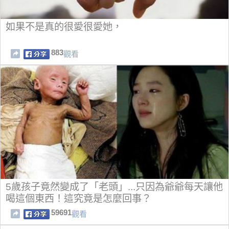
如果不是真的很愛很愛她，
883
觀看
5歲孩子竟然變成了「老頭」...只因為爺爺每天讓他
喝這個東西！這究竟是怎麼回事？
59691
觀看