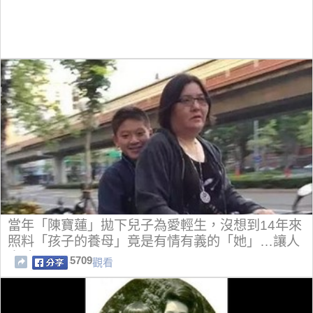
當年「陳寶蓮」拋下兒子為愛輕生，沒想到14年來
照料「孩子的養母」竟是有情有義的「她」…讓人
鼻酸！
5709
觀看