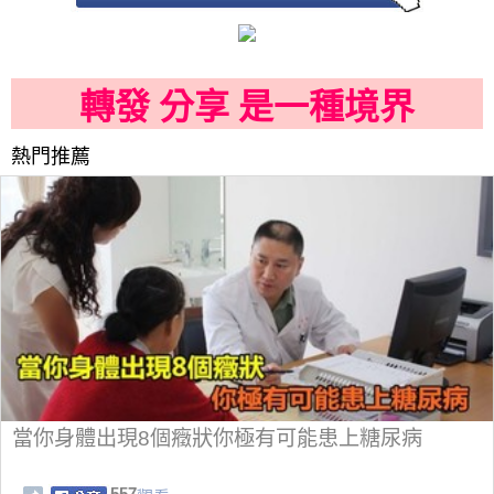
轉發 分享 是一種境界
熱門推薦
當你身體出現8個癥狀你極有可能患上糖尿病
557