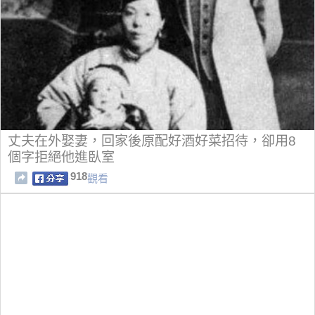
丈夫在外娶妻，回家後原配好酒好菜招待，卻用8
個字拒絕他進臥室
918
觀看