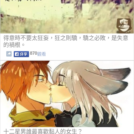
得意時不要太狂妄，狂之則驕，驕之必敗，是失意
的禍根。
870
觀看
十二星男誰最喜歡黏人的女生？