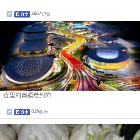
2967
觀看
從里約奧運看到的
819
觀看