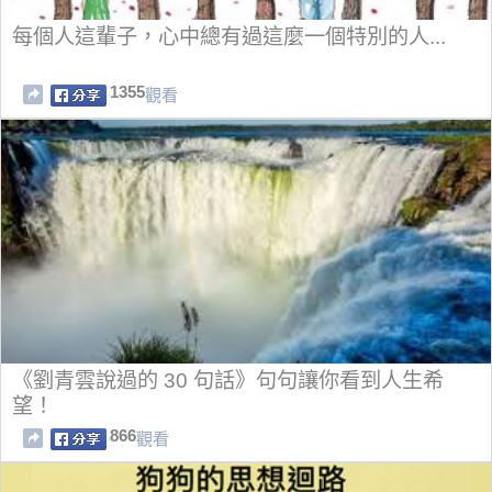
每個人這輩子，心中總有過這麼一個特別的人...
1355
觀看
《劉青雲說過的 30 句話》句句讓你看到人生希
望！
866
觀看