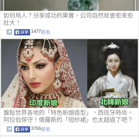
如何用人？分享成功的果實，公司自然就會愈來愈
壯大！
1477
觀看
盤點世界各地的「特色新娘造型」，西班牙時尚，
阿拉伯保守！俄羅斯的「短紗裙」也太超過了吧？
3755
觀看