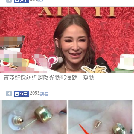
觀看
蕭亞軒採訪近照曝光臉部僵硬「變臉」
2053
觀看