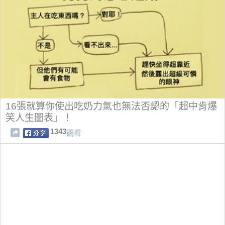
16張就算你使出吃奶力氣也無法否認的「超中肯爆
笑人生圖表」！
1343
觀看