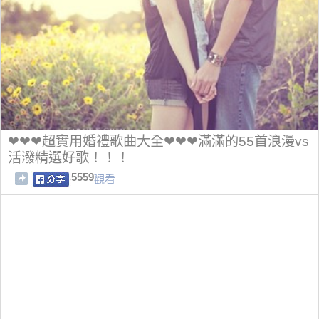
❤❤❤超實用婚禮歌曲大全❤❤❤滿滿的55首浪漫vs
活潑精選好歌！！！
5559
觀看