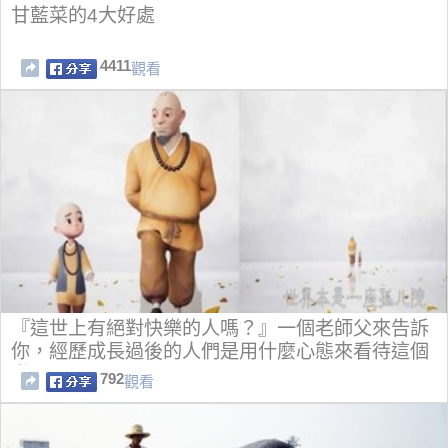
甘藍菜的4大好處
4411
觀看
『這世上有絕對快樂的人嗎？』一個老師父來告訴
你，經歷成長過後的人們是用什麼心態來看待這個
世界！
792
觀看