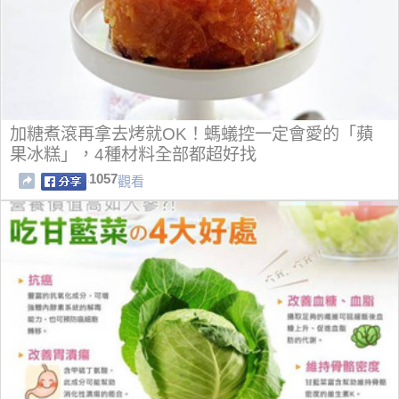
加糖煮滾再拿去烤就OK！螞蟻控一定會愛的「蘋
果冰糕」，4種材料全部都超好找
1057
觀看