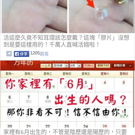
活這麼久竟不知耳環該怎麼戴？這塊「膠片」沒想
到是要這樣用的！千萬人直喊活錯啦！
1205
觀看
家裡有6月出生的，不管是陰歷還是陽歷的，只要