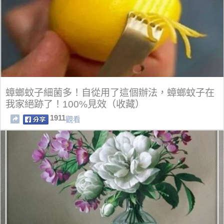
蟑螂蚊子細菌多！自從用了這個辦法，蟑螂蚊子在
我家絕跡了！100%見效（收藏）
1911
觀看