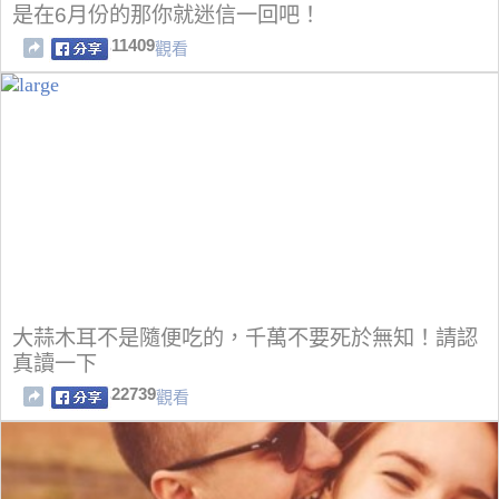
是在6月份的那你就迷信一回吧！
11409
觀看
大蒜木耳不是隨便吃的，千萬不要死於無知！請認
真讀一下
22739
觀看