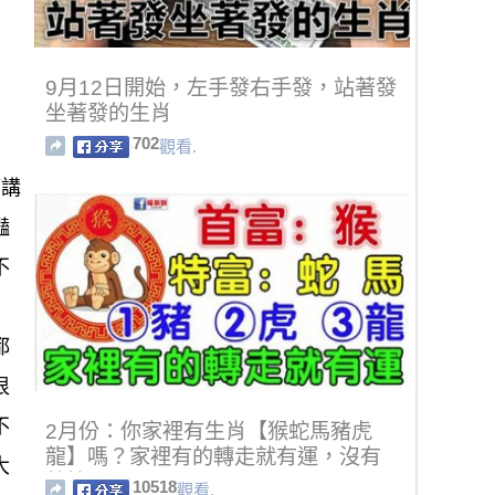
9月12日開始，左手發右手發，站著發
坐著發的生肖
702
觀看.
篇講
豔
不
都
很
不
2月份：你家裡有生肖【猴蛇馬豬虎
龍】嗎？家裡有的轉走就有運，沒有
大
就算了。
10518
觀看.