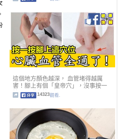
女
。
份
這個地方顏色越深， 血管堵得越厲
害！腳上有個「皇帝穴」，沒事按一
按，心臟血管全通了！
14323
觀看.