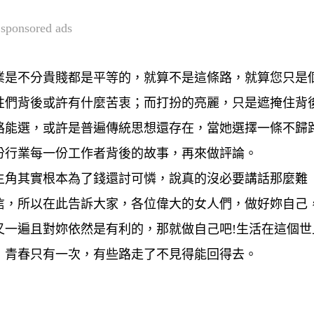
sponsored ads
業是不分貴賤都是平等的，就算不是這條路，就算您只是
性們背後或許有什麼苦衷；而打扮的亮麗，只是遮掩住背
路能選，或許是普遍傳統思想還存在，當她選擇一條不歸
份行業每一份工作者背後的故事，再來做評論。
主角其實根本為了錢還討可憐，說真的沒必要講話那麼難
信，所以在此告訴大家，各位偉大的女人們，做好妳自己
又一遍且對妳依然是有利的，那就做自己吧!生活在這個世
，青春只有一次，有些路走了不見得能回得去。