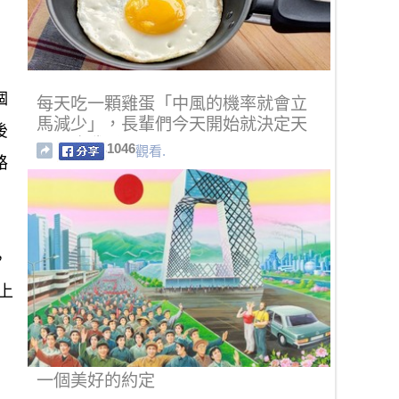
個
每天吃一顆雞蛋「中風的機率就會立
馬減少」，長輩們今天開始就決定天
後
天要吃雞蛋了！
1046
觀看.
路
，
上
一個美好的約定