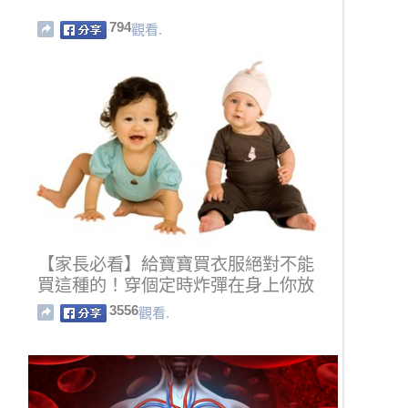
794
觀看.
【家長必看】給寶寶買衣服絕對不能
買這種的！穿個定時炸彈在身上你放
心嗎？
3556
觀看.