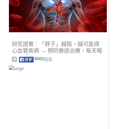
研究證實：「脖子」越粗，越可能得
心血管疾病 → 預防勝過治療，每天喝
一杯「它」血管越喝越年輕！
6002
觀看.