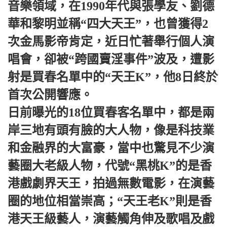
音樂領域，在1990年代與張學友、劉德
華和黎明並稱“四大天王”，也曾獲得2
次金馬影帝肯定，近日忙著舉行個人演
唱會，卻被“跨國賣淫事件”波及，遭影
射是買春名單中的“天王K”，他8日終於
首次公開響應。
日前曝光的18位買春客名單中，都是兩
岸三地有頭有臉的大人物，像是科技業
和金融界的大富豪，當中也驚見不少演
藝圈大老級人物，代號“黑桃K”的是香
港戲劇界天王，拍過無數電影，在演藝
圈的地位相當崇高；“天王老K”則是香
港天王級藝人，演藝觸角伸及歌唱及戲