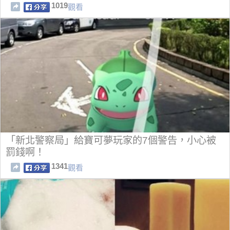
1019
觀看
「新北警察局」給寶可夢玩家的7個警告，小心被
罰錢啊！
1341
觀看