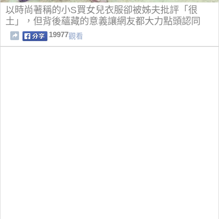
以時尚著稱的小S買女兒衣服卻被姊夫批評「很
土」，但背後蘊藏的意義讓網友都大力點頭認同
了！
19977
觀看