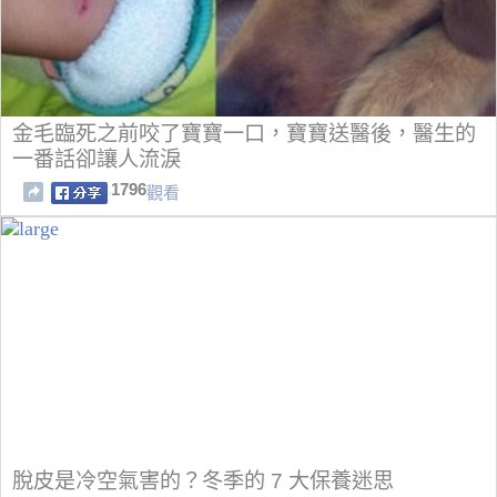
金毛臨死之前咬了寶寶一口，寶寶送醫後，醫生的
一番話卻讓人流淚
1796
觀看
脫皮是冷空氣害的？冬季的 7 大保養迷思