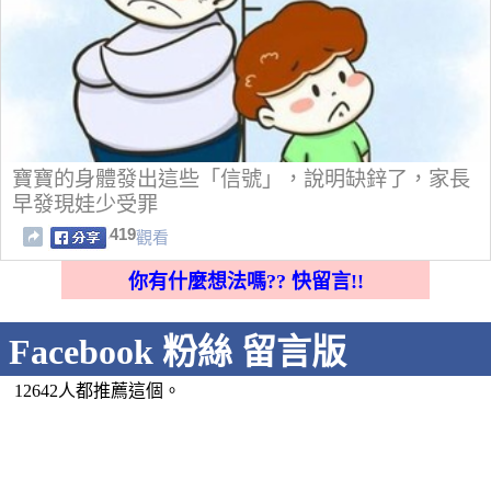
寶寶的身體發出這些「信號」，說明缺鋅了，家長
早發現娃少受罪
419
觀看
你有什麼想法嗎?? 快留言!!
Facebook 粉絲 留言版
12642人都推薦這個。