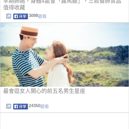
早期肺癌，身體4處會「露馬腳」，三款養肺食品
值得收藏
3098
觀看
最會逗女人開心的前五名男生星座
24350
觀看