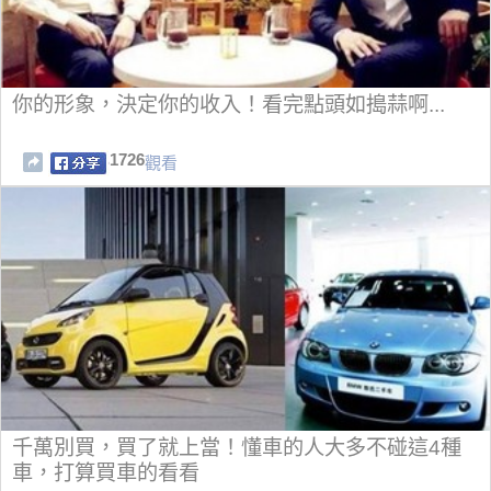
你的形象，決定你的收入！看完點頭如搗蒜啊...
1726
觀看
千萬別買，買了就上當！懂車的人大多不碰這4種
車，打算買車的看看