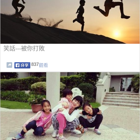
笑話---被你打敗
837
觀看