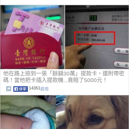
他在路上撿到一張「餘額30萬」提款卡，還附帶密
碼！當他把卡插入提款機...竟賠了5000元！
14351
觀看