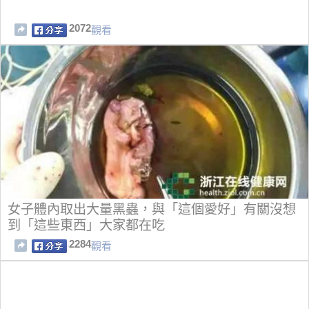
2072
觀看
女子體內取出大量黑蟲，與「這個愛好」有關沒想
到「這些東西」大家都在吃
2284
觀看