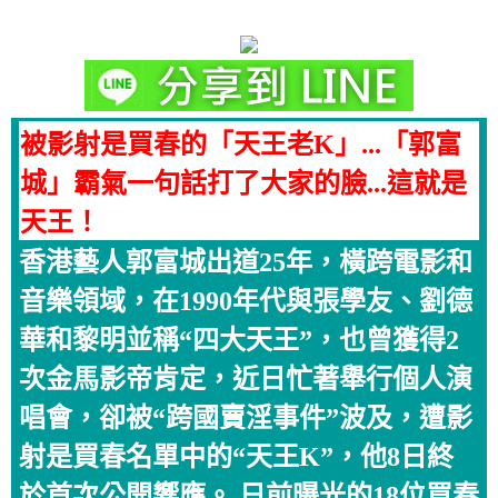
被影射是買春的「天王老K」...「郭富
城」霸氣一句話打了大家的臉...這就是
天王！
香港藝人郭富城出道25年，橫跨電影和
音樂領域，在1990年代與張學友、劉德
華和黎明並稱“四大天王”，也曾獲得2
次金馬影帝肯定，近日忙著舉行個人演
唱會，卻被“跨國賣淫事件”波及，遭影
射是買春名單中的“天王K”，他8日終
於首次公開響應。 日前曝光的18位買春