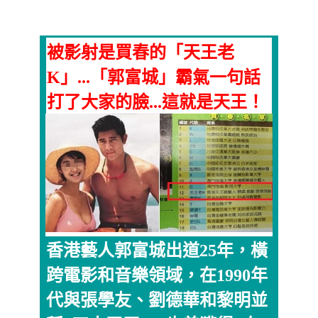
被影射是買春的「天王老
K」...「郭富城」霸氣一句話
打了大家的臉...這就是天王！
香港藝人郭富城出道25年，橫
跨電影和音樂領域，在1990年
代與張學友、劉德華和黎明並