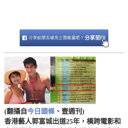
(翻攝自
今日頭條
、壹週刊)
香港藝人郭富城出道25年，橫跨電影和