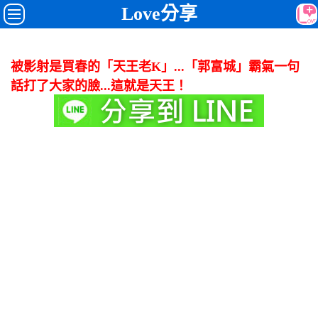
Love分享
被影射是買春的「天王老K」...「郭富城」霸氣一句
話打了大家的臉...這就是天王！