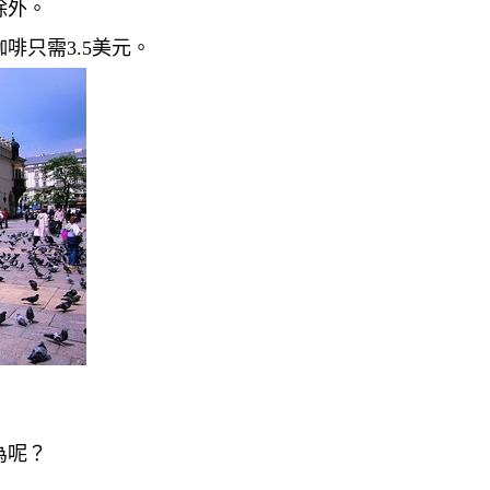
除外。
啡只需3.5美元。
為呢？