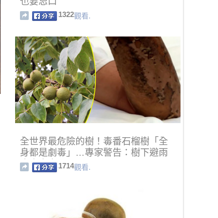
也要忌口
1322
觀看.
全世界最危險的樹！毒番石榴樹「全
身都是劇毒」…專家警告：樹下避雨
也會中毒！
1714
觀看.