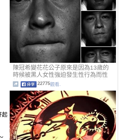
陳冠希變花花公子原來是因為13歲的
時候被黑人女性強迫發生性行為而性
格扭曲。陳冠希：那一晚不知道成為
22775
觀看.
了我多少個晚上的噩夢！
好起
～