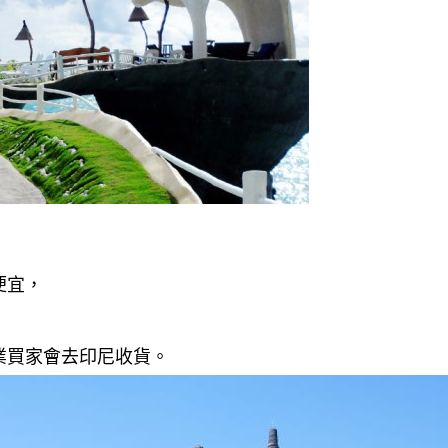
便宜，
，
業買家會去印尼收貨。