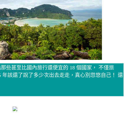
些甚至比國內旅行還便宜的 18 個國家， 不僅旅
5 年該還了說了多少次出去走走，真心別忽悠自己！ 還