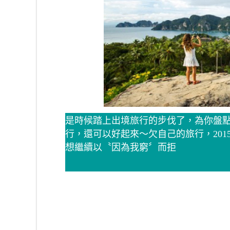
是時候踏上出境旅行的步伐了，為你盤點那
行，還可以好起來～欠自己的旅行，201
想繼續以〝因為我窮〞而拒