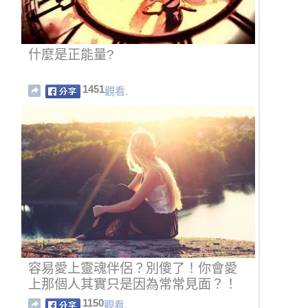
什麼是正能量?
1451
觀看.
容易愛上靈魂伴侶？別傻了！你會愛
上那個人其實只是因為常常見面？！
1150
觀看.