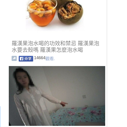
羅漢果泡水喝的功效和禁忌 羅漢果泡
水要去殼嗎 羅漢果怎麼泡水喝
14664
觀看.