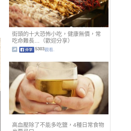
街頭的十大恐怖小吃，健康無價，常
吃命難長…（歡迎分享）
5303
觀看.
高血壓除了不能多吃鹽，4種日常食物