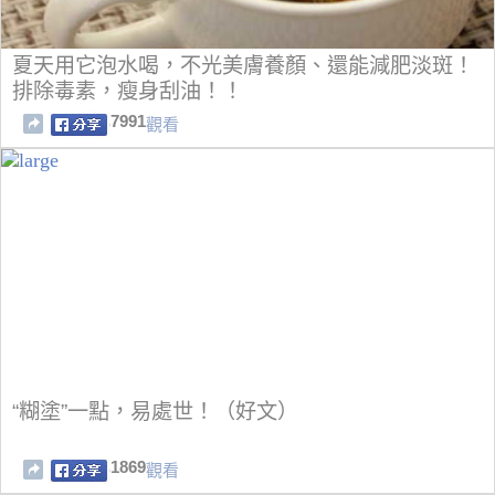
夏天用它泡水喝，不光美膚養顏、還能減肥淡斑！
排除毒素，瘦身刮油！！
7991
觀看
“糊塗”一點，易處世！（好文）
1869
觀看