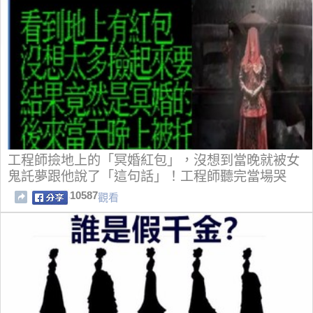
工程師撿地上的「冥婚紅包」，沒想到當晚就被女
鬼託夢跟他說了「這句話」！工程師聽完當場哭
了！
10587
觀看