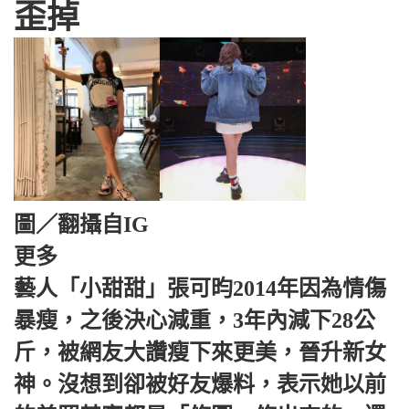
歪掉
圖／翻攝自IG
更多
藝人「小甜甜」張可昀2014年因為情傷
暴瘦，之後決心減重，3年內減下28公
斤，被網友大讚瘦下來更美，晉升新女
神。沒想到卻被好友爆料，表示她以前