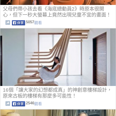
父母們帶小孩去看《海底總動員2》時原本很開
心，但下一秒大螢幕上竟然出現兒童不宜的畫面！
5057
觀看
16個「讓大家的幻想都成真」的神創意樓梯設計，
原來古板的樓梯有那麼多可能性！
2546
觀看