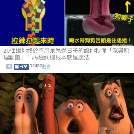
20個讓你終於不用呆呆過日子的讓你秒懂「深奧原
理動圖」！#5縫紉機根本就是魔法
12432
觀看