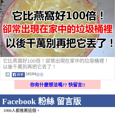
它比燕窩好100倍！卻常出現在家中的垃圾桶裡！
以後千萬別再把它丟了！
16194
觀看
你有什麼想法嗎?? 快留言!!
Facebook 粉絲 留言版
1066人都推薦這個。