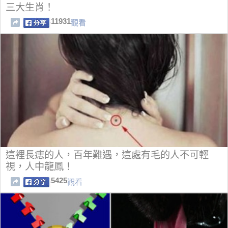
三大生肖！
11931
觀看
這裡長痣的人，百年難遇，這處有毛的人不可輕
視，人中龍鳳！
5425
觀看