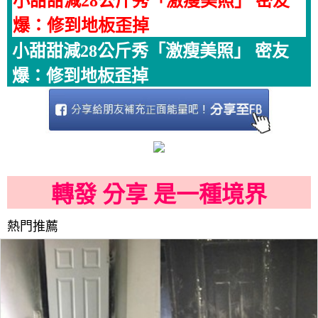
小甜甜減28公斤秀「激瘦美照」 密友
爆：修到地板歪掉
小甜甜減28公斤秀「激瘦美照」 密友
爆：修到地板歪掉
轉發 分享 是一種境界
熱門推薦