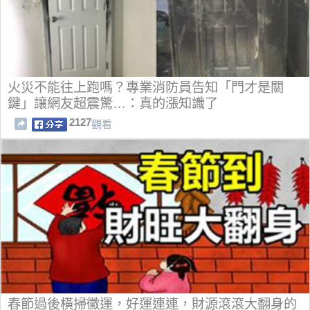
火災不能往上跑嗎？專業消防員告知「門才是關
鍵」讓網友超震驚…：真的漲知識了
2127
觀看
春節過後橫掃黴運，好運連連，財源滾滾大翻身的