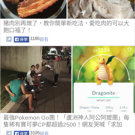
豬肉別再燉了，教你簡單新吃法，愛吃肉的可以大
飽口福了！
1185
觀看
最強Pokemon Go團！「蘆洲神人阿公阿嬤團」每
隻稀有寶可夢CP都超過2500！網友哭喊「求加
入！」
3105
觀看