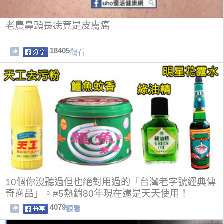
老農鼻頭長痣竟是皮膚癌
18405
觀看
10個你沒聽過但也絕對用過的「台灣老字號經典傳
奇商品」。#5熱銷80年現在還是天天使用！
4079
觀看