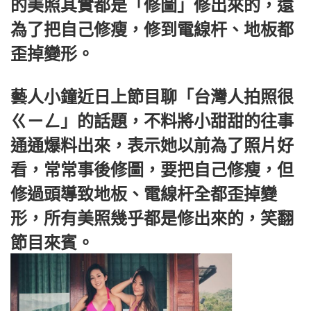
的美照其實都是「修圖」修出來的，還
為了把自己修瘦，修到電線杆、地板都
歪掉變形。
藝人小鐘近日上節目聊「台灣人拍照很
ㄍㄧㄥ」的話題，不料將小甜甜的往事
通通爆料出來，表示她以前為了照片好
看，常常事後修圖，要把自己修瘦，但
修過頭導致地板、電線杆全都歪掉變
形，所有美照幾乎都是修出來的，笑翻
節目來賓。