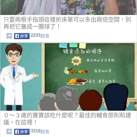
只要兩根手指頭這樣折床單可以多出兩倍空間，別
再把它塞成一團球了！
2233
觀看
０～３歲的寶寶該吃什麼呢？最佳的輔食原則和建
議，在這裡！
3319
觀看