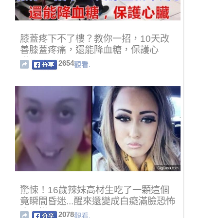
膝蓋疼下不了樓？教你一招，10天改
善膝蓋疼痛，還能降血糖，保護心
臟！
2654
觀看.
驚悚！16歲辣妹高材生吃了一顆這個
竟瞬間昏迷...醒來還變成白癡滿臉恐怖
癡呆樣！
2078
觀看.