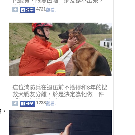
色蠟黃、眼窩凹陷」網友認不出來，
沒想到差最多竟是她！
4721
觀看.
這位消防兵在退伍前不捨得和8年的搜
救犬戰友分離，於是決定為牠做一件
「部門裡從沒人做過」的事！
1233
觀看.
聲，