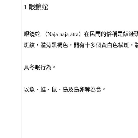
1.眼鏡蛇
眼鏡蛇 （Naja naja atra）在民間的
斑紋，體背黑褐色，間有十多個黃白色橫斑，體
具冬眠行為。
以魚、蛙、鼠、鳥及鳥卵等為食。