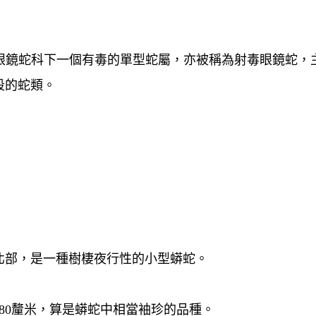
us)是蛇亞目眼鏡蛇科下一個有毒的單型蛇屬，亦被稱為射毒眼鏡蛇，
段的蛇類。
北部，是一種樹棲夜行性的小型蟒蛇。
80釐米，算是蟒蛇中相當袖珍的品種。