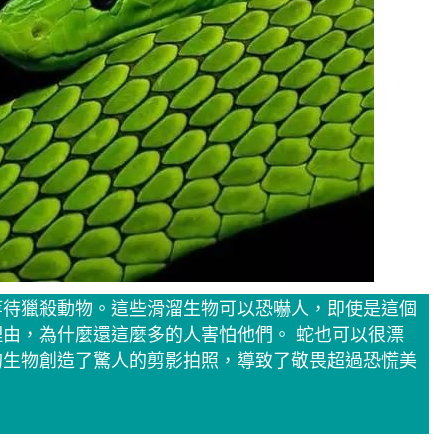
等待獵殺動物。這些滑溜生物可以恐嚇人，即使是這個
由，為什麼還這麼多的人害怕他們。 蛇也可以很漂
的生物創造了驚人的剪影拍照，導致了敬畏超過恐慌美