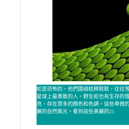
蛇是恐怖的。他們圍繞秸稈默默，往往
星球上最勇敢的人。野生蛇也有生存的理
亮，存在眾多的顏色和色調。這些卑微
麗的自然風光。看到這些美麗的21