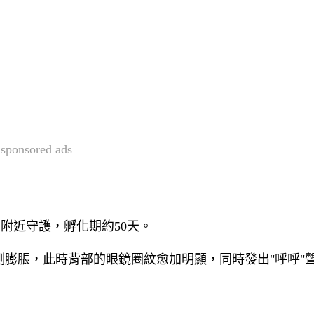
sponsored ads
蛇在附近守護，孵化期約50天。
膨脹，此時背部的眼鏡圈紋愈加明顯，同時發出"呼呼"