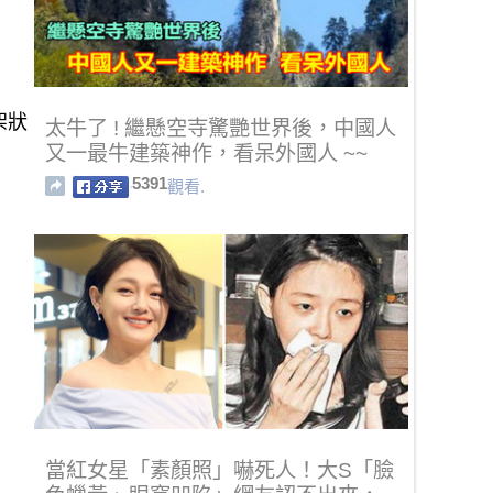
架狀
太牛了 ! 繼懸空寺驚艷世界後，中國人
又一最牛建築神作，看呆外國人 ~~
5391
觀看.
當紅女星「素顏照」嚇死人！大S「臉