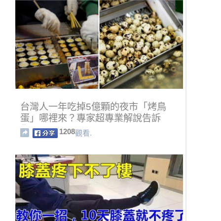
台灣人一年吃掉5億顆的夜市「烤鳥
蛋」哪裡來？專家超專業解說告訴
你！
1208
觀看.