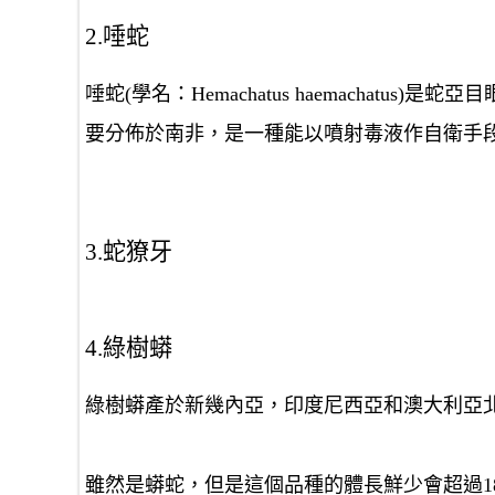
2.唾蛇
唾蛇(學名：Hemachatus haemachat
要分佈於南非，是一種能以噴射毒液作自衛手
3.蛇獠牙
4.綠樹蟒
綠樹蟒產於新幾內亞，印度尼西亞和澳大利亞
雖然是蟒蛇，但是這個品種的體長鮮少會超過1