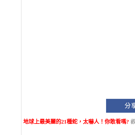
地球上最美麗的21種蛇，太嚇人！你敢看嗎?
觀