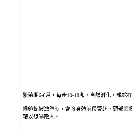
繁殖期6-8月，每產10-18卵，自然孵化，親
眼鏡蛇被激怒時，會將身體前段豎起，頸部兩側
藉以恐嚇敵人。