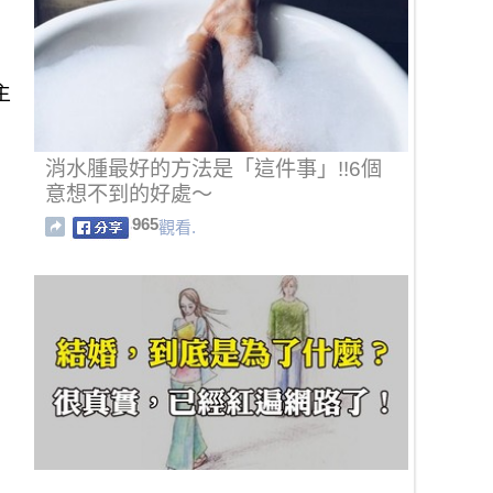
主
消水腫最好的方法是「這件事」!!6個
意想不到的好處～
965
觀看.