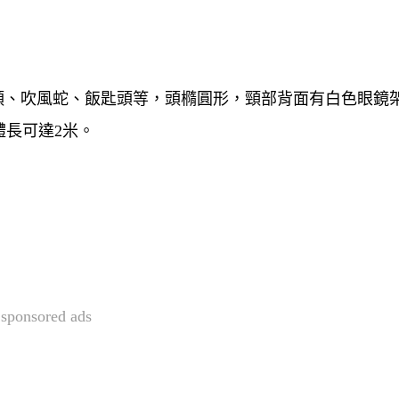
俗稱是飯鏟頭、吹風蛇、飯匙頭等，頭橢圓形，頸部背面有白色眼鏡
長可達2米。
sponsored ads