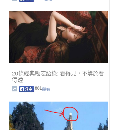
20條經典勵志語錄: 看得見，不等於看
得透
881
觀看.