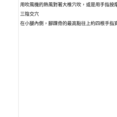
用吹風機的熱風對著大椎穴吹，或是用手指按摩
三陰交穴
在小腿內側，腳踝骨的最高點往上約四根手指