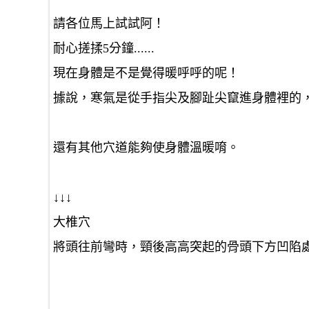
請各位馬上試試阿！
耐心搓揉5分鐘......
現在身體是不是覺得暖呼呼的呢！
據說，寒氣是從手指尖及腳趾尖竄進身體裡的
還有其他穴道能夠使
身體溫暖唷。
↓↓↓
大椎穴
將頭往前彎時，頸後高高突起的骨頭下方凹陷