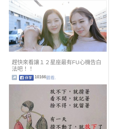
趕快來看讓１２星座最有FU心機告白
法吧！！
10166
觀看.