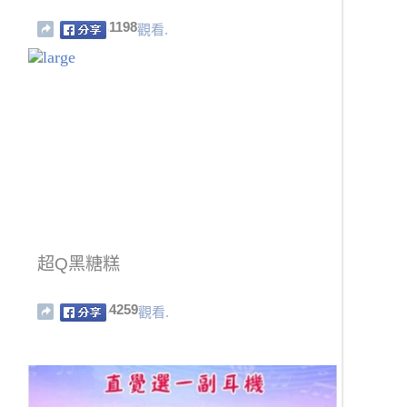
1198
觀看.
超Q黑糖糕
4259
觀看.