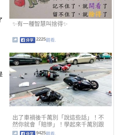
了
✨有一種智慧叫捨得✨
2225
觀看.
是
出了車禍後千萬別「說這些話」！不
然你就會「賠慘」！學起來千萬別跟
錢包過不去啊！！
9425
觀看.