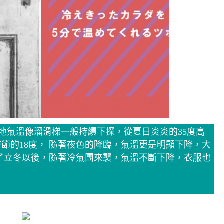
各地氣溫像溜滑梯一般持續下探，從夏日炎炎的35度高
節的18度， 隨著夜色的降臨，氣溫更是明顯下降，大
過了立冬以後，隨著冷氣團來襲，氣溫不斷下降，衣服也