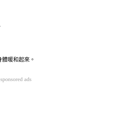
。
身體暖和起來。
sponsored ads