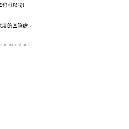
也可以唷!
寬度的凹陷處。
sponsored ads