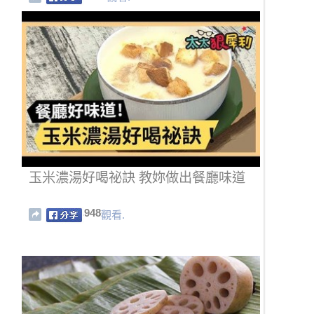
玉米濃湯好喝祕訣 教妳做出餐廳味道
948
觀看.