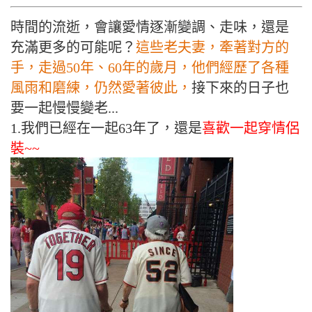
時間的流逝，會讓愛情逐漸變調、走味，還是
充滿更多的可能呢？
這些老夫妻，牽著對方的
手，走過50年、60年的歲月
，他們經歷了各種
風雨和磨練，仍然愛著彼此，
接下來的日子也
要一起慢慢變老...
1.我們已經在一起63年了，還是
喜歡一起穿情侶
裝~~