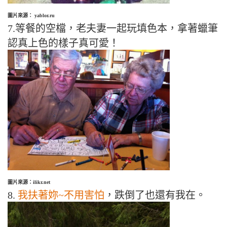
圖片來源： yablor.ru
7.等餐的空檔，老夫妻一起玩填色本，拿著蠟筆
認真上色的樣子真可愛！
圖片來源：ilikr.net
8.
我扶著妳~不用害怕
，跌倒了也還有我在。