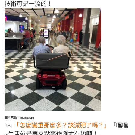
技術可是一流的！
圖片來源： m.relax.ru
13.
「怎麼變重那麼多？該減肥了嗎？」
「嘿嘿
~生活就是要來點惡作劇才有趣啊！」