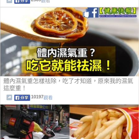
觀看
體內濕氣重怎樣祛除，吃了才知道，原來我的濕氣
這麼重！
10197
觀看