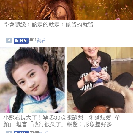
學會隨緣，該走的就走，該留的就留
601
觀看
小婉君長大了！罕曝39歲凍齡照「俐落短髮+童
顏」 坦言「改行很久了」網驚：形象差好多
2369